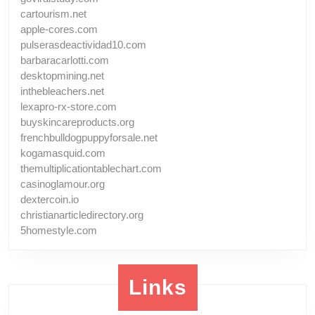
cartourism.net
apple-cores.com
pulserasdeactividad10.com
barbaracarlotti.com
desktopmining.net
inthebleachers.net
lexapro-rx-store.com
buyskincareproducts.org
frenchbulldogpuppyforsale.net
kogamasquid.com
themultiplicationtablechart.com
casinoglamour.org
dextercoin.io
christianarticledirectory.org
5homestyle.com
Links