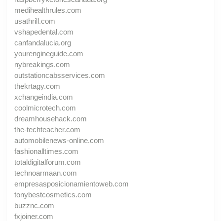
medihealthrules.com
usathrill.com
vshapedental.com
canfandalucia.org
yourengineguide.com
nybreakings.com
outstationcabsservices.com
thekrtagy.com
xchangeindia.com
coolmicrotech.com
dreamhousehack.com
the-techteacher.com
automobilenews-online.com
fashionalltimes.com
totaldigitalforum.com
technoarmaan.com
empresasposicionamientoweb.com
tonybestcosmetics.com
buzznc.com
fxjoiner.com