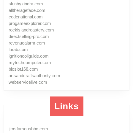
skinbykindra.com
alltherageface.com
codenational.com
progameexplorer.com
rockislandroastery.com
directselling-pro.com
revenuealarm.com
lurab.com
ignitioncoilguide.com
mytechcomputer.com
bioslot168.com
artsandcraftsauthority.com
webservicelive.com
Links
jimsfamousbbq.com