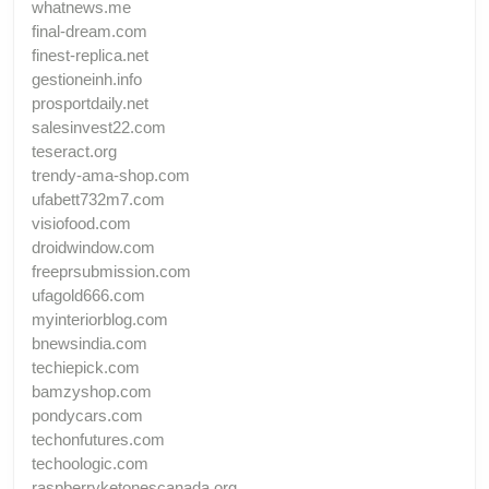
whatnews.me
final-dream.com
finest-replica.net
gestioneinh.info
prosportdaily.net
salesinvest22.com
teseract.org
trendy-ama-shop.com
ufabett732m7.com
visiofood.com
droidwindow.com
freeprsubmission.com
ufagold666.com
myinteriorblog.com
bnewsindia.com
techiepick.com
bamzyshop.com
pondycars.com
techonfutures.com
techoologic.com
raspberryketonescanada.org