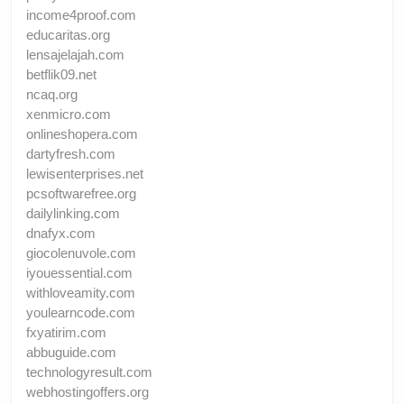
income4proof.com
educaritas.org
lensajelajah.com
betflik09.net
ncaq.org
xenmicro.com
onlineshopera.com
dartyfresh.com
lewisenterprises.net
pcsoftwarefree.org
dailylinking.com
dnafyx.com
giocolenuvole.com
iyouessential.com
withloveamity.com
youlearncode.com
fxyatirim.com
abbuguide.com
technologyresult.com
webhostingoffers.org