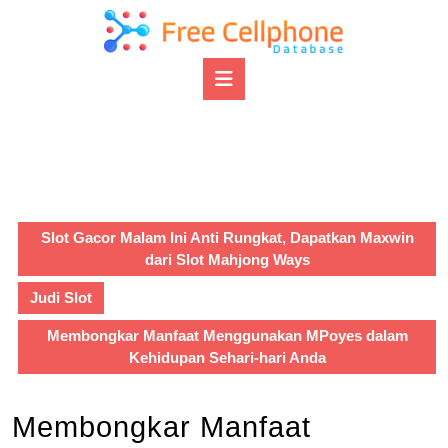
Skip
to
content
Open
Skip
Button
to
content
Slot Gacor Malam Ini Anti Rungkat, Dapatkan Maxwin
dari Slot Mahjong Ways
Judi Slot
Membongkar Manfaat Menggunakan MPoyes dalam
Kehidupan Sehari-hari Anda
Membongkar Manfaat