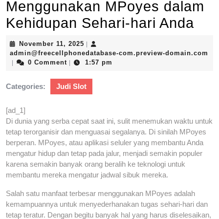
Menggunakan MPoyes dalam
Kehidupan Sehari-hari Anda
November
November 11, 2025
|
11,
admin@freecellphonedatabase-com.preview-domain.com
admin@freecellphonedatabase-
2025
0 Comment
1:57 pm
|
|
com.preview-
domain.com
Categories:
Judi Slot
[ad_1]
Di dunia yang serba cepat saat ini, sulit menemukan waktu untuk
tetap terorganisir dan menguasai segalanya. Di sinilah MPoyes
berperan. MPoyes, atau aplikasi seluler yang membantu Anda
mengatur hidup dan tetap pada jalur, menjadi semakin populer
karena semakin banyak orang beralih ke teknologi untuk
membantu mereka mengatur jadwal sibuk mereka.
Salah satu manfaat terbesar menggunakan MPoyes adalah
kemampuannya untuk menyederhanakan tugas sehari-hari dan
tetap teratur. Dengan begitu banyak hal yang harus diselesaikan,