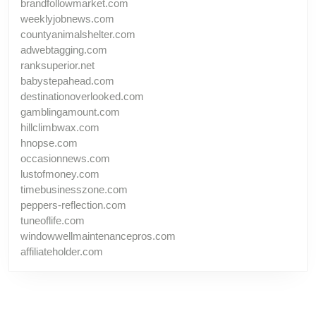
brandfollowmarket.com
weeklyjobnews.com
countyanimalshelter.com
adwebtagging.com
ranksuperior.net
babystepahead.com
destinationoverlooked.com
gamblingamount.com
hillclimbwax.com
hnopse.com
occasionnews.com
lustofmoney.com
timebusinesszone.com
peppers-reflection.com
tuneoflife.com
windowwellmaintenancepros.com
affiliateholder.com