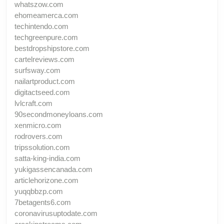
whatszow.com
ehomeamerca.com
techintendo.com
techgreenpure.com
bestdropshipstore.com
cartelreviews.com
surfsway.com
nailartproduct.com
digitactseed.com
lvlcraft.com
90secondmoneyloans.com
xenmicro.com
rodrovers.com
tripssolution.com
satta-king-india.com
yukigassencanada.com
articlehorizone.com
yuqqbbzp.com
7betagents6.com
coronavirusuptodate.com