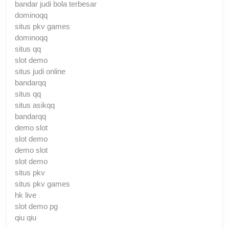
bandar judi bola terbesar
dominoqq
situs pkv games
dominoqq
situs qq
slot demo
situs judi online
bandarqq
situs qq
situs asikqq
bandarqq
demo slot
slot demo
demo slot
slot demo
situs pkv
situs pkv games
hk live
slot demo pg
qiu qiu