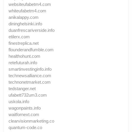
websiteufabetm4.com
whiteufabetm4.com
anikalappy.com
dininghelsinki.info
duanfrescariverside.info
etilerx.com
finestreplica.net
flounderandfumble.com
healthohunt.com
retefuturah.info
smartinvestinginfo.info
technewsalliance.com
technonetmarket.com
tedstanger.net
ufabett732um3.com
uskola.info
wagonpaints.info
waitfornext.com
clearvisionmarketing.co
quantum-code.co