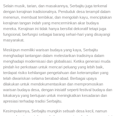
Selain musik, tarian, dan masakannya, Serbajitu juga terkenal
dengan kerajinan tradisionalnya. Penduduk desa terampil dalam
menenun, membuat tembikar, dan mengolah kayu, menciptakan
kerajinan tangan indah yang mencerminkan akar budaya
mereka. Kerajinan ini tidak hanya bersifat dekoratif tetapi juga
fungsional, berfungsi sebagai barang sehari-hari yang disayangi
masyarakat.
Meskipun memiliki warisan budaya yang kaya, Serbajitu
menghadapi tantangan dalam melestarikan tradisinya dalam
menghadapi modernisasi dan globalisasi. Ketika generasi muda
pindah ke perkotaan untuk mencari peluang yang lebih baik,
terdapat risiko kehilangan pengetahuan dan keterampilan yang
telah diwariskan selama berabad-abad. Berbagai upaya
dilakukan untuk mendokumentasikan dan mempromosikan
warisan budaya desa, dengan inisiatif seperti festival budaya dan
lokakarya yang bertujuan untuk meningkatkan kesadaran dan
apresiasi terhadap tradisi Serbajitu.
Kesimpulannya, Serbajitu mungkin sebuah desa kecil, namun