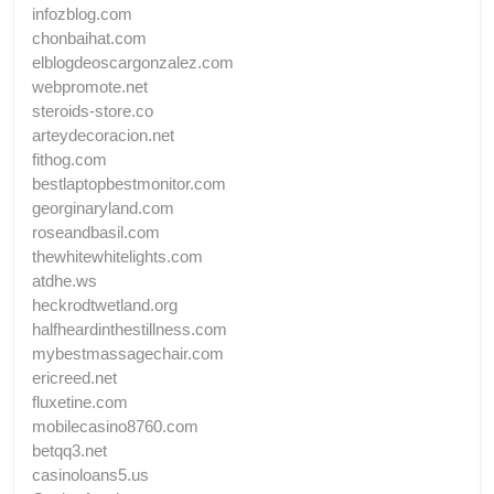
infozblog.com
chonbaihat.com
elblogdeoscargonzalez.com
webpromote.net
steroids-store.co
arteydecoracion.net
fithog.com
bestlaptopbestmonitor.com
georginaryland.com
roseandbasil.com
thewhitewhitelights.com
atdhe.ws
heckrodtwetland.org
halfheardinthestillness.com
mybestmassagechair.com
ericreed.net
fluxetine.com
mobilecasino8760.com
betqq3.net
casinoloans5.us