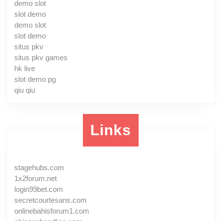
demo slot
slot demo
demo slot
slot demo
situs pkv
situs pkv games
hk live
slot demo pg
qiu qiu
Links
stagehubs.com
1x2forum.net
login99bet.com
secretcourtesans.com
onlinebahisforum1.com