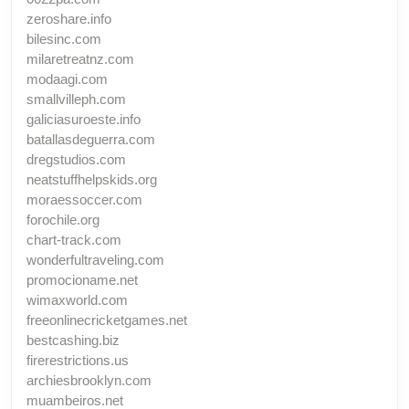
zeroshare.info
bilesinc.com
milaretreatnz.com
modaagi.com
smallvilleph.com
galiciasuroeste.info
batallasdeguerra.com
dregstudios.com
neatstuffhelpskids.org
moraessoccer.com
forochile.org
chart-track.com
wonderfultraveling.com
promocioname.net
wimaxworld.com
freeonlinecricketgames.net
bestcashing.biz
firerestrictions.us
archiesbrooklyn.com
muambeiros.net