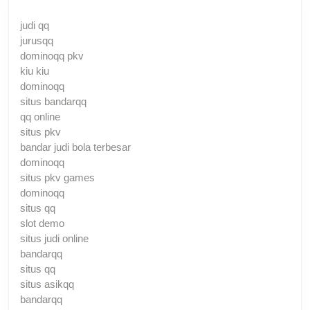
judi qq
jurusqq
dominoqq pkv
kiu kiu
dominoqq
situs bandarqq
qq online
situs pkv
bandar judi bola terbesar
dominoqq
situs pkv games
dominoqq
situs qq
slot demo
situs judi online
bandarqq
situs qq
situs asikqq
bandarqq