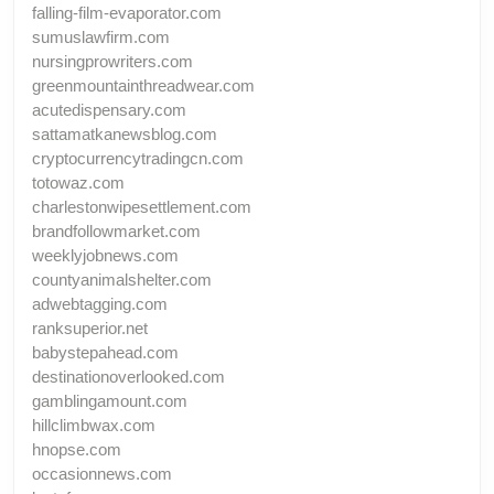
falling-film-evaporator.com
sumuslawfirm.com
nursingprowriters.com
greenmountainthreadwear.com
acutedispensary.com
sattamatkanewsblog.com
cryptocurrencytradingcn.com
totowaz.com
charlestonwipesettlement.com
brandfollowmarket.com
weeklyjobnews.com
countyanimalshelter.com
adwebtagging.com
ranksuperior.net
babystepahead.com
destinationoverlooked.com
gamblingamount.com
hillclimbwax.com
hnopse.com
occasionnews.com