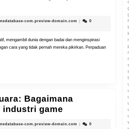
admin@freecellphonedat
nedatabase-com.preview-domain.com
0
|
com.preview-
domain.com
atif, mengambil dunia dengan badai dan menginspirasi
ngan cara yang tidak pernah mereka pikirkan. Perpaduan
i
juara: Bagaimana
Dari
 industri game
pemula
admin@freecellphonedat
nedatabase-com.preview-domain.com
0
|