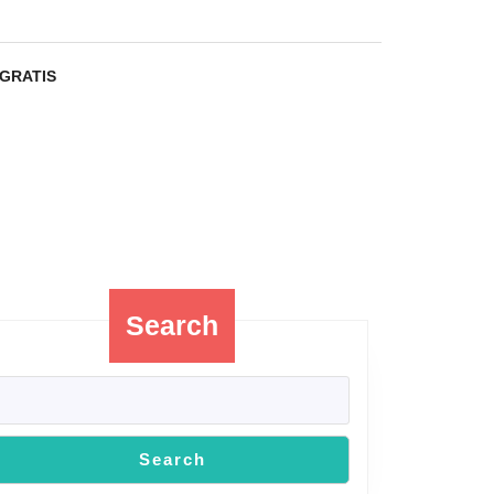
GRATIS
Search
abase-
Search