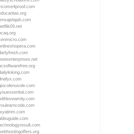
income4proof.com
educaritas.org
lensajelajah.com
betflik09.net
ncaq.org
xenmicro.com
onlineshopera.com
dartyfresh.com
lewisenterprises.net
pcsoftwarefree.org
dailylinking.com
abase-
dnafyx.com
giocolenuvole.com
iyouessential.com
withloveamity.com
youlearncode.com
fxyatirim.com
abbuguide.com
technologyresult.com
webhostingoffers.org