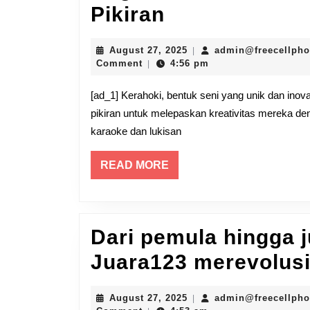
Melepaskan
Pikiran
Kreativitas
August
August 27, 2025
admin@freecellpho
|
Melalui
27,
Comment
4:56 pm
|
2025
Kerahoki:
[ad_1] Kerahoki, bentuk seni yang unik dan inov
Bagaimana
pikiran untuk melepaskan kreativitas mereka de
karaoke dan lukisan
Bentuk
Seni
READ
READ MORE
MORE
Ini
Menginspiras
Dari pemula hingga 
Pikiran
Juara123 merevolusi
August
August 27, 2025
admin@freecellpho
|