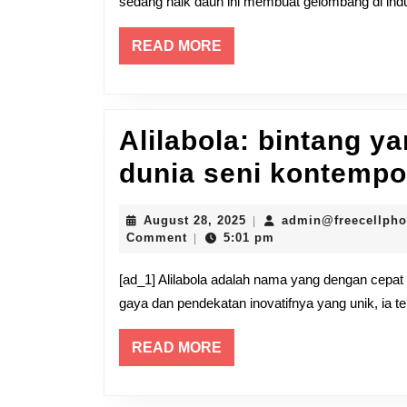
sedang naik daun ini membuat gelombang di indu
READ
READ MORE
MORE
Alilabola: bintang y
dunia seni kontempo
August
August 28, 2025
admin@freecellpho
|
28,
Comment
5:01 pm
|
2025
[ad_1] Alilabola adalah nama yang dengan cepat 
gaya dan pendekatan inovatifnya yang unik, ia t
READ
READ MORE
MORE