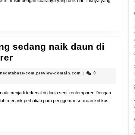
Anda
stri musik dengan suaranya yang unik dan liriknya yang
ketahui
ang sedang naik daun di
Alilabola:
rer
bintang
admin@freecellphonedat
nedatabase-com.preview-domain.com
0
|
yang
com.preview-
domain.com
sedang
naik menjadi terkenal di dunia seni kontemporer. Dengan
naik
elah menarik perhatian para penggemar seni dan kritikus.
daun
di
dunia