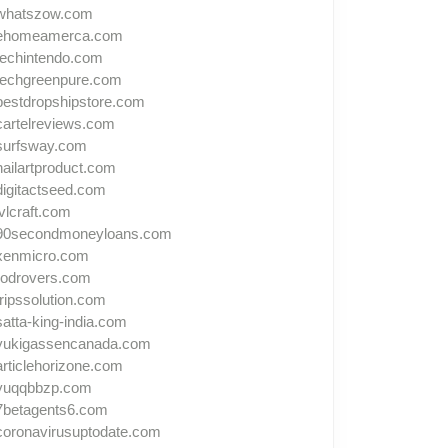
whatszow.com
ehomeamerca.com
techintendo.com
techgreenpure.com
bestdropshipstore.com
cartelreviews.com
abase-
surfsway.com
nailartproduct.com
digitactseed.com
lvlcraft.com
90secondmoneyloans.com
xenmicro.com
rodrovers.com
tripssolution.com
satta-king-india.com
yukigassencanada.com
articlehorizone.com
yuqqbbzp.com
7betagents6.com
coronavirusuptodate.com