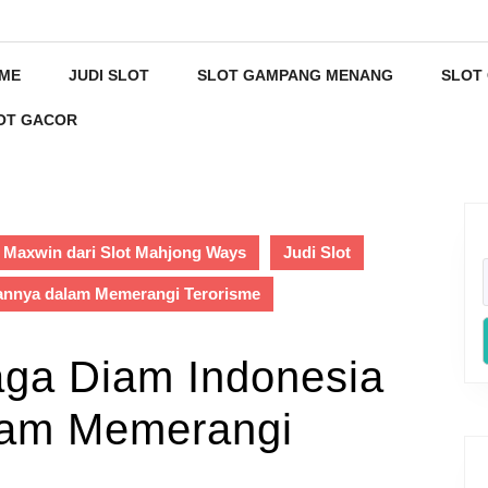
ME
JUDI SLOT
SLOT GAMPANG MENANG
SLOT 
OT GACOR
n Maxwin dari Slot Mahjong Ways
Judi Slot
rannya dalam Memerangi Terorisme
ga Diam Indonesia
lam Memerangi