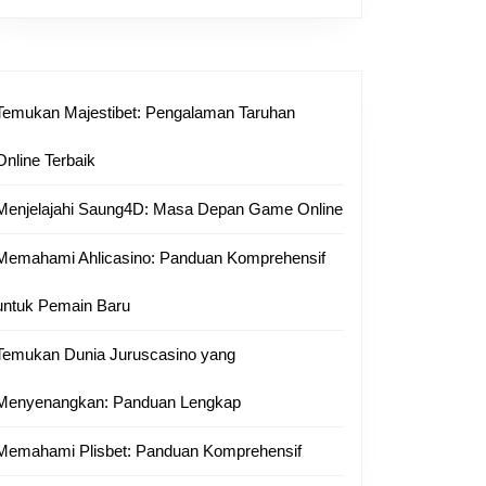
-
Temukan Majestibet: Pengalaman Taruhan
Online Terbaik
Menjelajahi Saung4D: Masa Depan Game Online
Memahami Ahlicasino: Panduan Komprehensif
untuk Pemain Baru
Temukan Dunia Juruscasino yang
Menyenangkan: Panduan Lengkap
Memahami Plisbet: Panduan Komprehensif