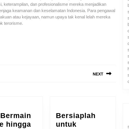
, keterampilan, dan profesionalisme mereka menjadikan
enjaga keamanan dan keselamatan Indonesia. Para pengawal
kuan atau kejayaan, namun upaya tak kenal lelah mereka
k terorisme.
NEXT
Next
post:
 Bermain
Bersiaplah
e hingga
untuk