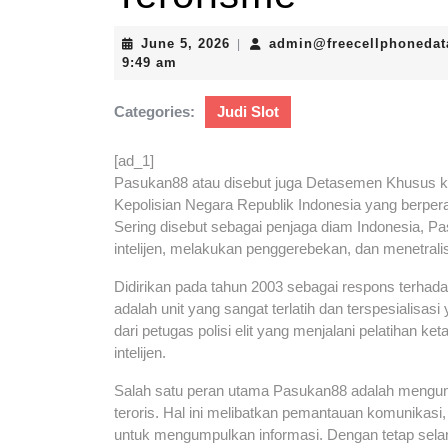
June
June 5, 2026
admin@freecellphoneda
|
5,
9:49 am
2026
Categories:
Judi Slot
[ad_1]
Pasukan88 atau disebut juga Detasemen Khusus ke
Kepolisian Negara Republik Indonesia yang berpera
Sering disebut sebagai penjaga diam Indonesia, P
intelijen, melakukan penggerebekan, dan menetralis
Didirikan pada tahun 2003 sebagai respons terha
adalah unit yang sangat terlatih dan terspesialisasi 
dari petugas polisi elit yang menjalani pelatihan k
intelijen.
Salah satu peran utama Pasukan88 adalah mengumpu
teroris. Hal ini melibatkan pemantauan komunika
untuk mengumpulkan informasi. Dengan tetap sela