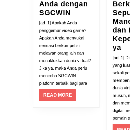
Anda dengan
Berk
Bebaskan
SGCWIN
Sepu
Batin
Mand
[ad_1] Apakah Anda
Gamer
dan
penggemar video game?
Anda
Kepe
Apakah Anda menyukai
sensasi berkompetisi
dengan
Da
ya
melawan orang lain dan
SGCWIN
Be
[ad_1] D
menaklukkan dunia virtual?
G
yang lua
Jika ya, maka Anda perlu
hi
sekali p
mencoba SGCWIN –
membena
Be
platform terbaik bagi para
dunia vir
Se
READ
READ MORE
musuh, m
Du
MORE
dan mem
Ma
digital m
d
pemain t
B
READ