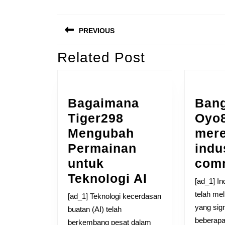
Post
PREVIOUS
navigation
Related Post
Previous
post:
Bagaimana
Bang
Tiger298
Oyo
Mengubah
mere
Permainan
indus
untuk
com
Bagaimana
Teknologi AI
[ad_1] I
Tiger298
telah mel
[ad_1] Teknologi kecerdasan
Mengubah
yang sig
buatan (AI) telah
Permainan
beberapa 
berkembang pesat dalam