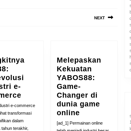
NEXT
Next
post:
kitnya
Melepaskan
88:
Kekuatan
volusi
YABOS88:
tri e-
Game-
Bangkitnya
merce
Changer di
Oyo88:
dunia game
ndustri e-commerce
merevolusi
Melepaskan
online
ihat transformasi
industri
Kekuatan
nifikan dalam
[ad_1] Permainan online
tahun terakhir,
e-
YABOS88:
telah menjadi industri besar,