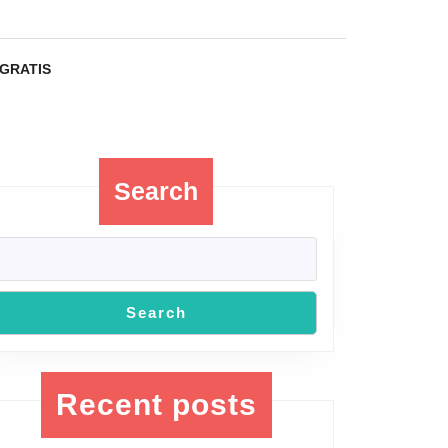
GRATIS
Search
Search
Recent posts
se-