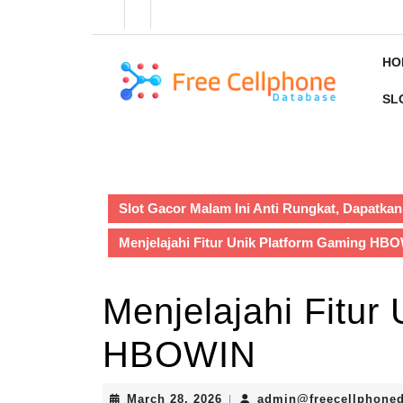
Skip
to
content
HO
Skip
to
SL
content
Slot Gacor Malam Ini Anti Rungkat, Dapatka
Menjelajahi Fitur Unik Platform Gaming HB
Menjelajahi Fitur
HBOWIN
March
March 28, 2026
admin@freecellphone
|