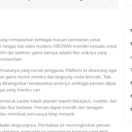
com.preview-
domain.com
yang menawarkan berbagai macam permainan untuk
sik hingga slot video modern, HBOWIN memiliki sesuatu untuk
 dari platform game lainnya adalah fitur uniknya yang
eseluruhan.
armukanya yang ramah pengguna. Platform ini dirancang agar
game favorit mereka dan langsung mulai bermain. Tata
g dikategorikan berdasarkan jenisnya sehingga pemain dapat
pa yang mereka cari.
uk kasino klasik populer seperti blackjack, roulette, dan
 dan fitur berbeda. Pemain dapat memilih dari beragam
 dan membuat semuanya tetap menarik.
 dealer langsungnya. Permainan ini memungkinkan pemain
a real-time, menciptakan pengalaman bermain yang lebih