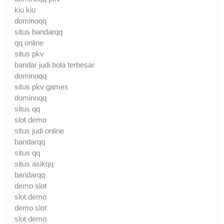
kiu kiu
dominoqq
situs bandarqq
qq online
situs pkv
bandar judi bola terbesar
dominoqq
situs pkv games
dominoqq
situs qq
slot demo
situs judi online
bandarqq
situs qq
situs asikqq
bandarqq
demo slot
slot demo
demo slot
slot demo