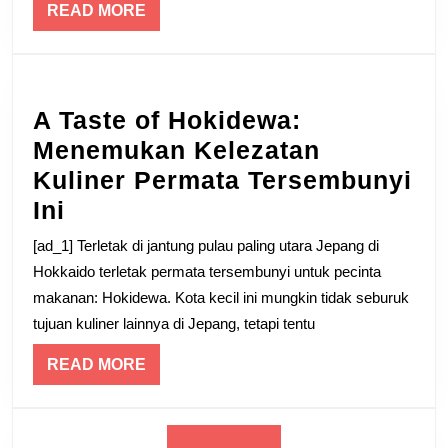
Budaya
READ
READ MORE
MORE
yang
Kaya
di
A Taste of Hokidewa:
Indonesia
Menemukan Kelezatan
Kuliner Permata Tersembunyi
A
Ini
Taste
[ad_1] Terletak di jantung pulau paling utara Jepang di
of
Hokkaido terletak permata tersembunyi untuk pecinta
Hokidewa:
makanan: Hokidewa. Kota kecil ini mungkin tidak seburuk
tujuan kuliner lainnya di Jepang, tetapi tentu
Menemukan
Kelezatan
READ
READ MORE
Kuliner
MORE
Permata