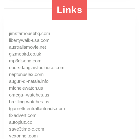
Links
jimsfamousbbq.com
libertywalk-usa.com
australiamovie.net
gizmobird.co.uk
mp3djsong.com
coursdanglaistoulouse.com
neptunuslex.com
auguri-di-natale.info
michelewatch.us
omega--watches.us
breitling-watches.us
tgarnettcentrallautoads.com
fixadvert.com
autopluz.co
save3time-c.com
vexonhcf.com