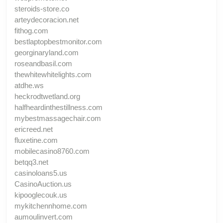
steroids-store.co
arteydecoracion.net
fithog.com
bestlaptopbestmonitor.com
georginaryland.com
roseandbasil.com
thewhitewhitelights.com
atdhe.ws
heckrodtwetland.org
halfheardinthestillness.com
mybestmassagechair.com
ericreed.net
fluxetine.com
mobilecasino8760.com
betqq3.net
casinoloans5.us
CasinoAuction.us
kipooglecouk.us
mykitchennhome.com
aumoulinvert.com