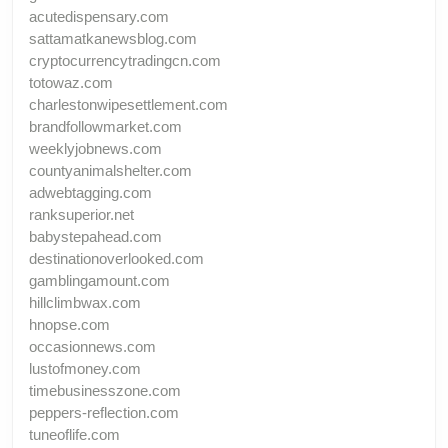
acutedispensary.com
sattamatkanewsblog.com
cryptocurrencytradingcn.com
totowaz.com
charlestonwipesettlement.com
brandfollowmarket.com
weeklyjobnews.com
countyanimalshelter.com
adwebtagging.com
ranksuperior.net
babystepahead.com
destinationoverlooked.com
gamblingamount.com
hillclimbwax.com
hnopse.com
occasionnews.com
lustofmoney.com
timebusinesszone.com
peppers-reflection.com
tuneoflife.com