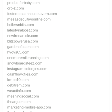
productforbaby.com
orb-z.com
fosterscoachhousetavern.com
mesasdecultivoonline.com
boilersnbits.com
latestviralpost.com
newfreearticle.com
blitzpowerusa.com
gardenofeaten.com
hycys05.com
onemoremilerunning.com
snowboardsteez.com
instagrambioforgirls.com
cashflowxfiles.com
kmbb10.com
getxtrem.com
weactinfo.com
meshingsocial.com
thearguer.com
marketing-mobile-app.com