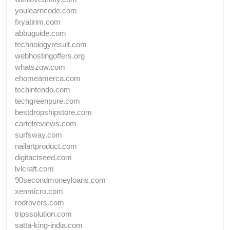
youlearncode.com
fxyatirim.com
abbuguide.com
technologyresult.com
webhostingoffers.org
whatszow.com
ehomeamerca.com
techintendo.com
techgreenpure.com
bestdropshipstore.com
cartelreviews.com
surfsway.com
nailartproduct.com
digitactseed.com
lvlcraft.com
90secondmoneyloans.com
xenmicro.com
rodrovers.com
tripssolution.com
satta-king-india.com