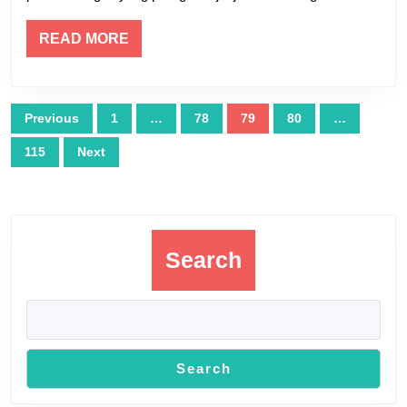
berikutnya
READ
READ MORE
dalam
MORE
bioteknologi
Posts
Previous
1
…
78
79
80
…
pagination
115
Next
Search
Search