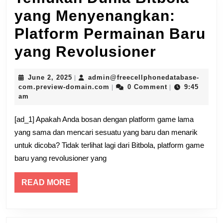
yang Menyenangkan:
Platform Permainan Baru
Temuka
yang Revolusioner
Dunia
June
June 2, 2025
admin@freecellphonedatabase-
|
Bitbola
2,
admin@freecellphonedatabase-
com.preview-domain.com
0 Comment
9:45
|
|
2025
com.preview-
am
yang
domain.com
Menyena
[ad_1] Apakah Anda bosan dengan platform game lama
yang sama dan mencari sesuatu yang baru dan menarik
Platform
untuk dicoba? Tidak terlihat lagi dari Bitbola, platform game
Permain
baru yang revolusioner yang
Baru
READ
READ MORE
yang
MORE
Revolusi