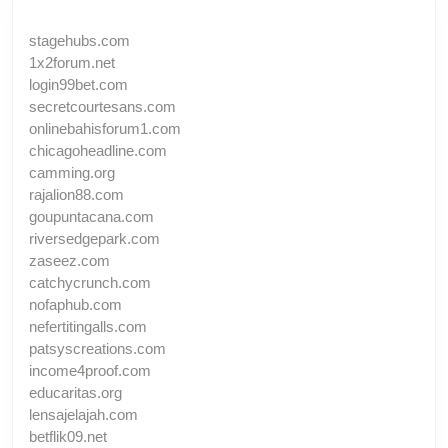
stagehubs.com
1x2forum.net
login99bet.com
secretcourtesans.com
onlinebahisforum1.com
chicagoheadline.com
camming.org
rajalion88.com
goupuntacana.com
riversedgepark.com
zaseez.com
catchycrunch.com
nofaphub.com
nefertitingalls.com
patsyscreations.com
income4proof.com
educaritas.org
lensajelajah.com
betflik09.net