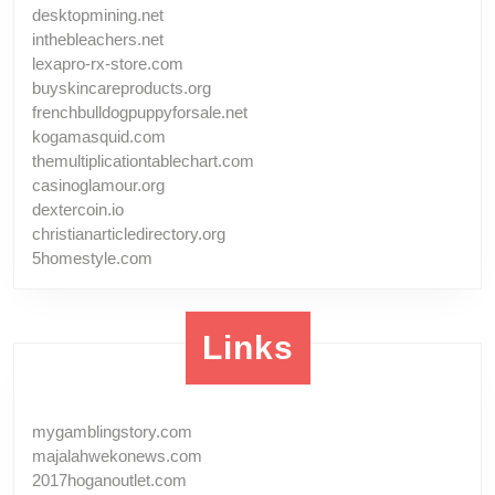
desktopmining.net
inthebleachers.net
lexapro-rx-store.com
buyskincareproducts.org
frenchbulldogpuppyforsale.net
kogamasquid.com
themultiplicationtablechart.com
casinoglamour.org
dextercoin.io
christianarticledirectory.org
5homestyle.com
Links
mygamblingstory.com
majalahwekonews.com
2017hoganoutlet.com