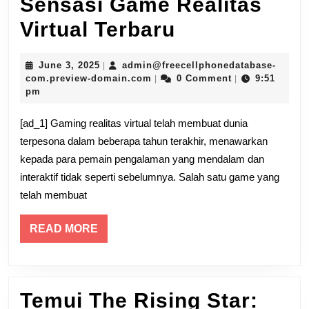
Sensasi Game Realitas
Inside
Virtual Terbaru
the
June
June 3, 2025
admin@freecellphonedatabase-
|
World
3,
admin@freecellphonedatabase-
com.preview-domain.com
0 Comment
9:51
|
|
2025
com.preview-
pm
of
domain.com
DreamPlay7
[ad_1] Gaming realitas virtual telah membuat dunia
terpesona dalam beberapa tahun terakhir, menawarkan
Melihat
kepada para pemain pengalaman yang mendalam dan
Sensasi
interaktif tidak seperti sebelumnya. Salah satu game yang
telah membuat
Game
Realitas
READ
READ MORE
MORE
Virtual
Terbaru
Temui The Rising Star: