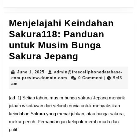
teki
terungkap
Menjelajahi Keindahan
Sakura118: Panduan
untuk Musim Bunga
Menjelajahi
Sakura Jepang
Keindahan
June
June 1, 2025
admin@freecellphonedatabase-
|
Sakura118:
1,
admin@freecellphonedatabase-
com.preview-domain.com
0 Comment
9:43
|
|
2025
com.preview-
am
Panduan
domain.com
untuk
[ad_1] Setiap tahun, musim bunga sakura Jepang menarik
jutaan wisatawan dari seluruh dunia untuk menyaksikan
Musim
keindahan Sakura yang menakjubkan, atau bunga sakura,
Bunga
mekar penuh. Pemandangan kelopak merah muda dan
putih
Sakura