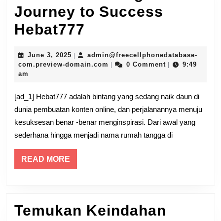
Journey to Success
Temui
Hebat777
The
June
June 3, 2025
admin@freecellphonedatabase-
|
Rising
3,
admin@freecellphonedatabase-
com.preview-domain.com
0 Comment
9:49
|
|
2025
com.preview-
am
Star:
domain.com
Journey
[ad_1] Hebat777 adalah bintang yang sedang naik daun di
dunia pembuatan konten online, dan perjalanannya menuju
to
kesuksesan benar -benar menginspirasi. Dari awal yang
Success
sederhana hingga menjadi nama rumah tangga di
Hebat777
READ
READ MORE
MORE
Temukan Keindahan