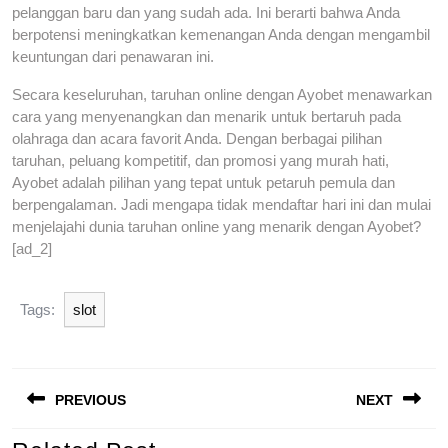
pelanggan baru dan yang sudah ada. Ini berarti bahwa Anda
berpotensi meningkatkan kemenangan Anda dengan mengambil
keuntungan dari penawaran ini.
Secara keseluruhan, taruhan online dengan Ayobet menawarkan
cara yang menyenangkan dan menarik untuk bertaruh pada
olahraga dan acara favorit Anda. Dengan berbagai pilihan
taruhan, peluang kompetitif, dan promosi yang murah hati,
Ayobet adalah pilihan yang tepat untuk petaruh pemula dan
berpengalaman. Jadi mengapa tidak mendaftar hari ini dan mulai
menjelajahi dunia taruhan online yang menarik dengan Ayobet?
[ad_2]
Tags:
slot
Post
PREVIOUS
NEXT
navigation