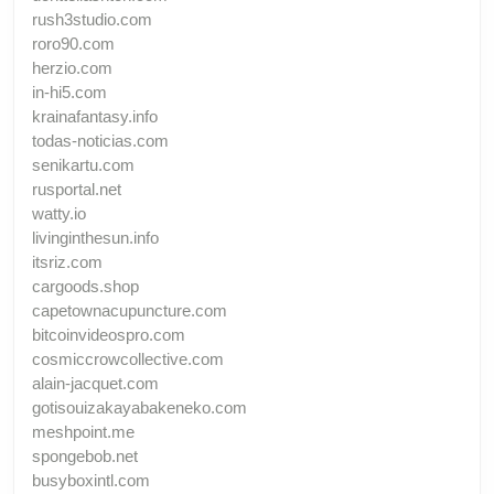
rush3studio.com
roro90.com
herzio.com
in-hi5.com
krainafantasy.info
todas-noticias.com
senikartu.com
rusportal.net
watty.io
livinginthesun.info
itsriz.com
cargoods.shop
capetownacupuncture.com
bitcoinvideospro.com
cosmiccrowcollective.com
alain-jacquet.com
gotisouizakayabakeneko.com
meshpoint.me
spongebob.net
busyboxintl.com