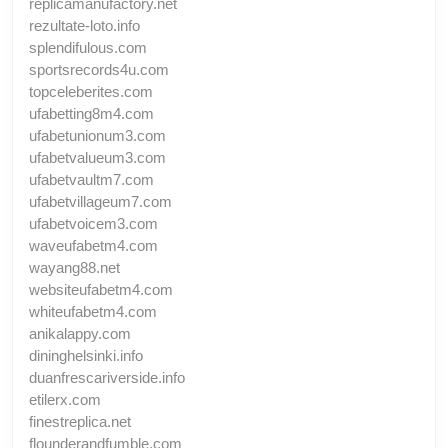
replicamanufactory.net
rezultate-loto.info
splendifulous.com
sportsrecords4u.com
topceleberites.com
ufabetting8m4.com
ufabetunionum3.com
ufabetvalueum3.com
ufabetvaultm7.com
ufabetvillageum7.com
ufabetvoicem3.com
waveufabetm4.com
wayang88.net
websiteufabetm4.com
whiteufabetm4.com
anikalappy.com
dininghelsinki.info
duanfrescariverside.info
etilerx.com
finestreplica.net
flounderandfumble.com