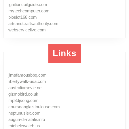
ignitioncoilguide.com
mytechcomputer.com
bioslot168.com
artsandcraftsauthority.com
webservicelive.com
Links
jimsfamousbbq.com
libertywalk-usa.com
australiamovie.net
gizmobird.co.uk
mp3djsong.com
coursdanglaistoulouse.com
neptunuslex.com
auguri-di-natale.info
michelewatch.us