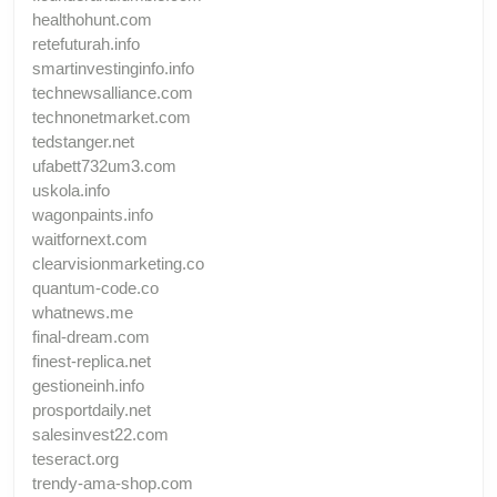
healthohunt.com
retefuturah.info
smartinvestinginfo.info
technewsalliance.com
technonetmarket.com
tedstanger.net
ufabett732um3.com
uskola.info
wagonpaints.info
waitfornext.com
clearvisionmarketing.co
quantum-code.co
whatnews.me
final-dream.com
finest-replica.net
gestioneinh.info
prosportdaily.net
salesinvest22.com
teseract.org
trendy-ama-shop.com