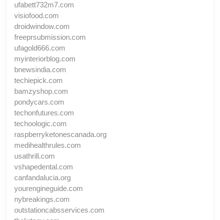
ufabett732m7.com
visiofood.com
droidwindow.com
freeprsubmission.com
ufagold666.com
myinteriorblog.com
bnewsindia.com
techiepick.com
bamzyshop.com
pondycars.com
techonfutures.com
techoologic.com
raspberryketonescanada.org
medihealthrules.com
usathrill.com
vshapedental.com
canfandalucia.org
yourengineguide.com
nybreakings.com
outstationcabsservices.com