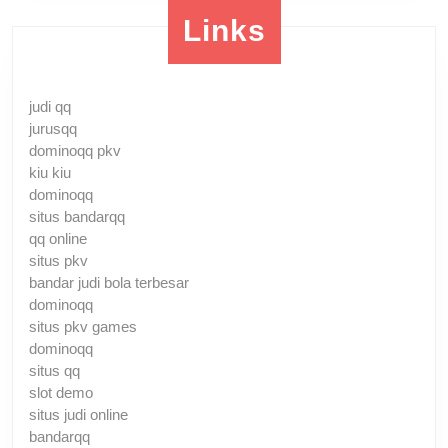
Links
judi qq
jurusqq
dominoqq pkv
kiu kiu
dominoqq
situs bandarqq
qq online
situs pkv
bandar judi bola terbesar
dominoqq
situs pkv games
dominoqq
situs qq
slot demo
situs judi online
bandarqq