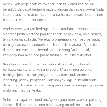
melakukan perjalanan ke toko taruhan fisik atau kasino. Ini
berarti Anda dapat bertaruh pada olahraga dan acara favorit Anda
kapan saja, siang atau malam, tanpa harus khawatir tentang jam
buka atau waktu penutupan.
Ayobet menawarkan berbagai pilihan taruhan, termasuk taruhan
olahraga pada olahraga populer seperti sepak bola, bola basket,
tenis, dan balap kuda. Mereka juga menawarkan taruhan pada
berbagai acara lain, seperti pemilihan politik, acara TV realitas,
dan bahkan cuaca. Ini berarti apa pun yang Anda minati,
kemungkinan akan ada pasar taruhan untuk itu di Ayobet.
Keuntungan lain dari taruhan online dengan Ayobet adalah
berbagai opsi taruhan yang tersedia. Mereka menawarkan
berbagai jenis taruhan yang berbeda, termasuk taruhan
langsung, parlay, penggoda, dan banyak lagi. Ini berarti Anda
dapat memilih jenis taruhan yang paling sesuai dengan gaya dan
preferensi taruhan Anda.
Selain berbagai opsi taruhan, Ayobet juga menawarkan peluang
kompetitif dan promosi dan bonus yang murah hati untuk