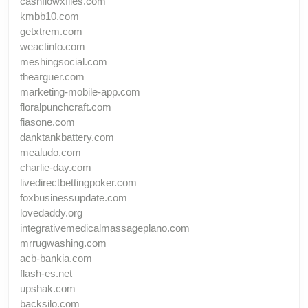
cashflowxfiles.com
kmbb10.com
getxtrem.com
weactinfo.com
meshingsocial.com
thearguer.com
marketing-mobile-app.com
floralpunchcraft.com
fiasone.com
danktankbattery.com
mealudo.com
charlie-day.com
livedirectbettingpoker.com
foxbusinessupdate.com
lovedaddy.org
integrativemedicalmassageplano.com
mrrugwashing.com
acb-bankia.com
flash-es.net
upshak.com
backsilo.com