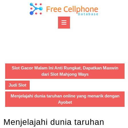
Skip
to
content
Open
Skip
Button
to
content
Slot Gacor Malam Ini Anti Rungkat, Dapatkan Maxwin
dari Slot Mahjong Ways
Judi Slot
Menjelajahi dunia taruhan online yang menarik dengan
Ayobet
Menjelajahi dunia taruhan