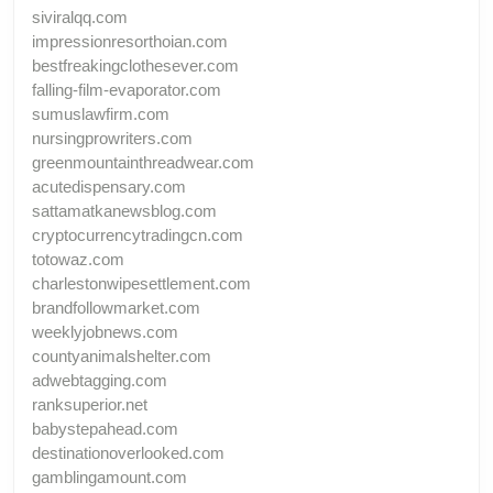
siviralqq.com
impressionresorthoian.com
bestfreakingclothesever.com
falling-film-evaporator.com
sumuslawfirm.com
nursingprowriters.com
greenmountainthreadwear.com
acutedispensary.com
sattamatkanewsblog.com
cryptocurrencytradingcn.com
totowaz.com
charlestonwipesettlement.com
brandfollowmarket.com
weeklyjobnews.com
countyanimalshelter.com
adwebtagging.com
ranksuperior.net
babystepahead.com
destinationoverlooked.com
gamblingamount.com