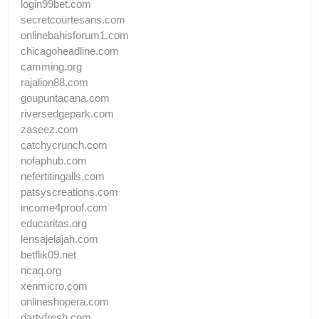
login99bet.com
secretcourtesans.com
onlinebahisforum1.com
chicagoheadline.com
camming.org
rajalion88.com
goupuntacana.com
riversedgepark.com
zaseez.com
catchycrunch.com
nofaphub.com
nefertitingalls.com
patsyscreations.com
income4proof.com
educaritas.org
lensajelajah.com
betflik09.net
ncaq.org
xenmicro.com
onlineshopera.com
dartyfresh.com