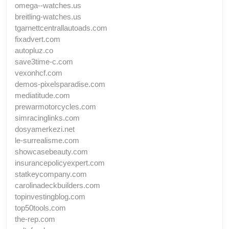
omega--watches.us
breitling-watches.us
tgarnettcentrallautoads.com
fixadvert.com
autopluz.co
save3time-c.com
vexonhcf.com
demos-pixelsparadise.com
mediatitude.com
prewarmotorcycles.com
simracinglinks.com
dosyamerkezi.net
le-surrealisme.com
showcasebeauty.com
insurancepolicyexpert.com
statkeycompany.com
carolinadeckbuilders.com
topinvestingblog.com
top50tools.com
the-rep.com