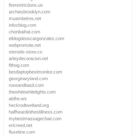
firerestrictions.us
archiesbrooklyn.com
muambeiros.net
infozblog.com
chonbaihat.com
elblogdeoscargonzalez.com
webpromote.net
steroids-store.co
arteydecoracion.net
fithog.com
bestlaptopbestmonitor.com
georginaryland.com
roseandbasil.com
thewhitewhitelights.com
atdhe.ws
heckrodtwetland.org
halfheardinthestillness.com
mybestmassagechair.com
ericreed.net
fluxetine.com