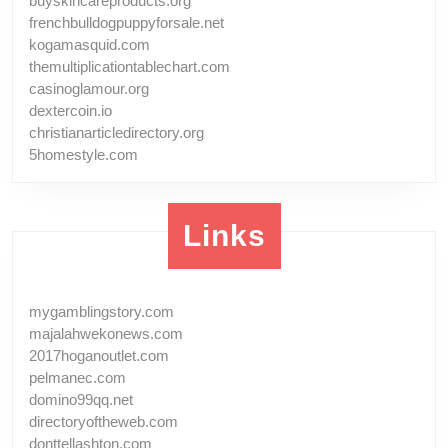
buyskincareproducts.org
frenchbulldogpuppyforsale.net
kogamasquid.com
themultiplicationtablechart.com
casinoglamour.org
dextercoin.io
christianarticledirectory.org
5homestyle.com
Links
mygamblingstory.com
majalahwekonews.com
2017hoganoutlet.com
pelmanec.com
domino99qq.net
directoryoftheweb.com
donttellashton.com