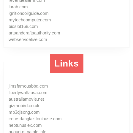
revenuealarm.com
lurab.com
ignitioncoilguide.com
mytechcomputer.com
bioslot168.com
artsandcraftsauthority.com
webservicelive.com
Links
jimsfamousbbq.com
libertywalk-usa.com
australiamovie.net
gizmobird.co.uk
mp3djsong.com
coursdanglaistoulouse.com
neptunuslex.com
auguri-di-natale.info