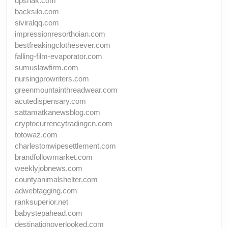
upshak.com
backsilo.com
siviralqq.com
impressionresorthoian.com
bestfreakingclothesever.com
falling-film-evaporator.com
sumuslawfirm.com
nursingprowriters.com
greenmountainthreadwear.com
acutedispensary.com
sattamatkanewsblog.com
cryptocurrencytradingcn.com
totowaz.com
charlestonwipesettlement.com
brandfollowmarket.com
weeklyjobnews.com
countyanimalshelter.com
adwebtagging.com
ranksuperior.net
babystepahead.com
destinationoverlooked.com