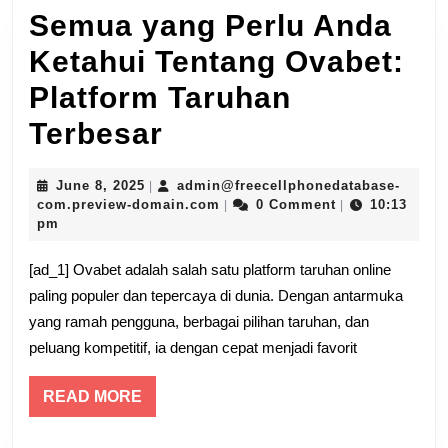
Semua yang Perlu Anda
Ketahui Tentang Ovabet:
Platform Taruhan
Semua
Terbesar
yang
June
June 8, 2025
admin@freecellphonedatabase-
|
Perlu
8,
admin@freecellphonedatabase-
com.preview-domain.com
0 Comment
10:13
|
|
2025
com.preview-
pm
Anda
domain.com
Ketahui
[ad_1] Ovabet adalah salah satu platform taruhan online
paling populer dan tepercaya di dunia. Dengan antarmuka
Tentang
yang ramah pengguna, berbagai pilihan taruhan, dan
Ovabet:
peluang kompetitif, ia dengan cepat menjadi favorit
Platform
READ
READ MORE
Taruhan
MORE