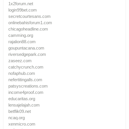
1x2forum.net
login99bet.com
secretcourtesans.com
onlinebahisforum1.com
chicagoheadline.com
camming.org
rajalion88.com
goupuntacana.com
riversedgepark.com
zaseez.com
catchycrunch.com
nofaphub.com
nefertitingalls.com
patsyscreations.com
income4proof.com
educaritas.org
lensajelajah.com
betflik09.net
ncaq.org
xenmicro.com