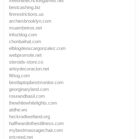
freeonlinecricketgames.net
bestcashing.biz
firerestrictions.us
archiesbrooklyn.com
muambeiros.net
infozblog.com
chonbaihat.com
elblogdeoscargonzalez.com
webpromote.net
steroids-store.co
arteydecoracion.net
fithog.com
bestlaptopbestmonitor.com
georginaryland.com
roseandbasil.com
thewhitewhitelights.com
atdhe.ws
heckrodtwetland.org
halfheardinthestillness.com
mybestmassagechair.com
ericreed.net