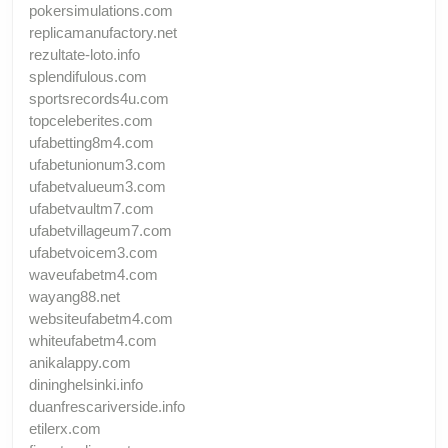
pokersimulations.com
replicamanufactory.net
rezultate-loto.info
splendifulous.com
sportsrecords4u.com
topceleberites.com
ufabetting8m4.com
ufabetunionum3.com
ufabetvalueum3.com
ufabetvaultm7.com
ufabetvillageum7.com
ufabetvoicem3.com
waveufabetm4.com
wayang88.net
websiteufabetm4.com
whiteufabetm4.com
anikalappy.com
dininghelsinki.info
duanfrescariverside.info
etilerx.com