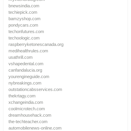
bnewsindia.com
techiepick.com
bamzyshop.com
pondycars.com
techonfutures.com
techoologic.com
raspberryketonescanada.org
medihealthrules.com
usathrill.com
vshapedental.com
canfandalucia.org
yourengineguide.com
nybreakings.com
outstationcabsservices.com
thekrtagy.com
xchangeindia.com
coolmicrotech.com
dreamhousehack.com
the-techteacher.com
automobilenews-online.com