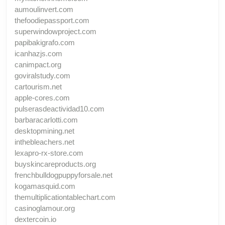
aumoulinvert.com
thefoodiepassport.com
superwindowproject.com
papibakigrafo.com
icanhazjs.com
canimpact.org
goviralstudy.com
cartourism.net
apple-cores.com
pulserasdeactividad10.com
barbaracarlotti.com
desktopmining.net
inthebleachers.net
lexapro-rx-store.com
buyskincareproducts.org
frenchbulldogpuppyforsale.net
kogamasquid.com
themultiplicationtablechart.com
casinoglamour.org
dextercoin.io