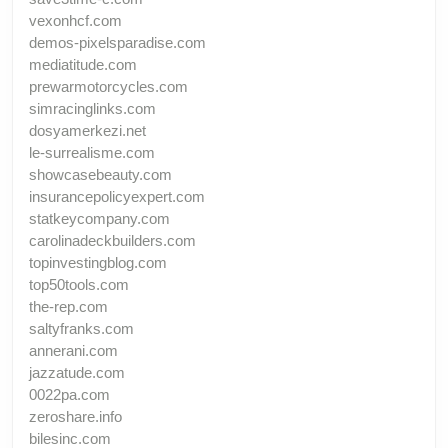
vexonhcf.com
demos-pixelsparadise.com
mediatitude.com
prewarmotorcycles.com
simracinglinks.com
dosyamerkezi.net
le-surrealisme.com
showcasebeauty.com
insurancepolicyexpert.com
statkeycompany.com
carolinadeckbuilders.com
topinvestingblog.com
top50tools.com
the-rep.com
saltyfranks.com
annerani.com
jazzatude.com
0022pa.com
zeroshare.info
bilesinc.com