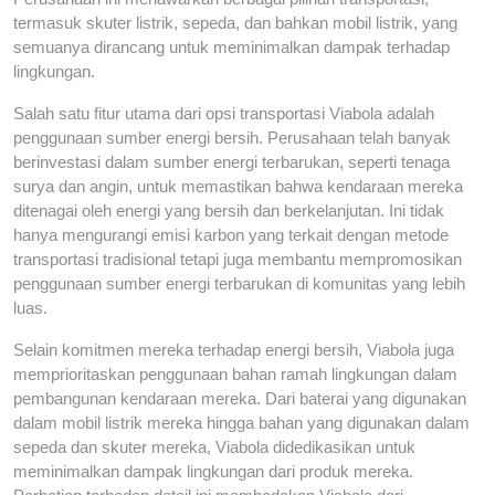
termasuk skuter listrik, sepeda, dan bahkan mobil listrik, yang
semuanya dirancang untuk meminimalkan dampak terhadap
lingkungan.
Salah satu fitur utama dari opsi transportasi Viabola adalah
penggunaan sumber energi bersih. Perusahaan telah banyak
berinvestasi dalam sumber energi terbarukan, seperti tenaga
surya dan angin, untuk memastikan bahwa kendaraan mereka
ditenagai oleh energi yang bersih dan berkelanjutan. Ini tidak
hanya mengurangi emisi karbon yang terkait dengan metode
transportasi tradisional tetapi juga membantu mempromosikan
penggunaan sumber energi terbarukan di komunitas yang lebih
luas.
Selain komitmen mereka terhadap energi bersih, Viabola juga
memprioritaskan penggunaan bahan ramah lingkungan dalam
pembangunan kendaraan mereka. Dari baterai yang digunakan
dalam mobil listrik mereka hingga bahan yang digunakan dalam
sepeda dan skuter mereka, Viabola didedikasikan untuk
meminimalkan dampak lingkungan dari produk mereka.