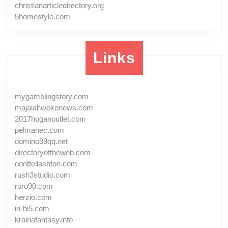
christianarticledirectory.org
5homestyle.com
Links
mygamblingstory.com
majalahwekonews.com
2017hoganoutlet.com
pelmanec.com
domino99qq.net
directoryoftheweb.com
donttellashton.com
rush3studio.com
roro90.com
herzio.com
in-hi5.com
krainafantasy.info