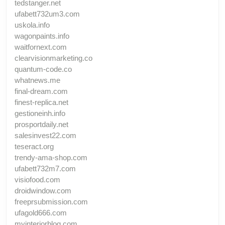
tedstanger.net
ufabett732um3.com
uskola.info
wagonpaints.info
waitfornext.com
clearvisionmarketing.co
quantum-code.co
whatnews.me
final-dream.com
finest-replica.net
gestioneinh.info
prosportdaily.net
salesinvest22.com
teseract.org
trendy-ama-shop.com
ufabett732m7.com
visiofood.com
droidwindow.com
freeprsubmission.com
ufagold666.com
myinteriorblog.com