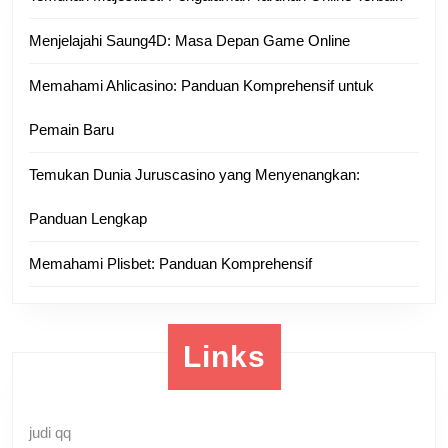
Menjelajahi Saung4D: Masa Depan Game Online
Memahami Ahlicasino: Panduan Komprehensif untuk
Pemain Baru
Temukan Dunia Juruscasino yang Menyenangkan:
Panduan Lengkap
Memahami Plisbet: Panduan Komprehensif
Links
judi qq