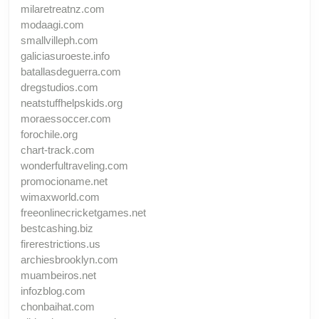
milaretreatnz.com
modaagi.com
smallvilleph.com
galiciasuroeste.info
batallasdeguerra.com
dregstudios.com
neatstuffhelpskids.org
moraessoccer.com
forochile.org
chart-track.com
wonderfultraveling.com
promocioname.net
wimaxworld.com
freeonlinecricketgames.net
bestcashing.biz
firerestrictions.us
archiesbrooklyn.com
muambeiros.net
infozblog.com
chonbaihat.com