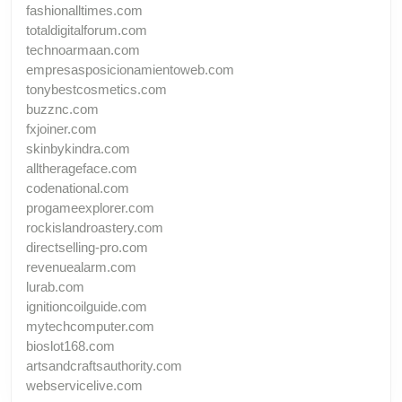
fashionalltimes.com
totaldigitalforum.com
technoarmaan.com
empresasposicionamientoweb.com
tonybestcosmetics.com
buzznc.com
fxjoiner.com
skinbykindra.com
alltherageface.com
codenational.com
progameexplorer.com
rockislandroastery.com
directselling-pro.com
revenuealarm.com
lurab.com
ignitioncoilguide.com
mytechcomputer.com
bioslot168.com
artsandcraftsauthority.com
webservicelive.com