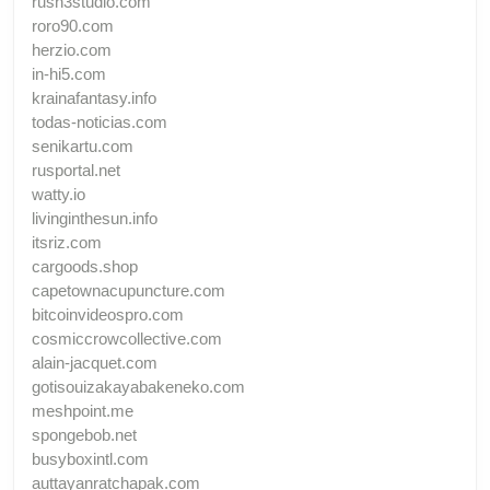
rush3studio.com
roro90.com
herzio.com
in-hi5.com
krainafantasy.info
todas-noticias.com
senikartu.com
rusportal.net
watty.io
livinginthesun.info
itsriz.com
cargoods.shop
capetownacupuncture.com
bitcoinvideospro.com
cosmiccrowcollective.com
alain-jacquet.com
gotisouizakayabakeneko.com
meshpoint.me
spongebob.net
busyboxintl.com
auttayanratchapak.com