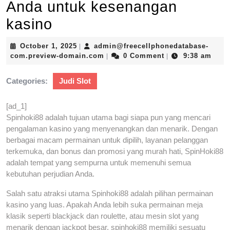
Anda untuk kesenangan
kasino
October
October 1, 2025
admin@freecellphonedatabase-
|
1,
admin@freecellphonedatabase-
com.preview-domain.com
0 Comment
9:38 am
|
|
2025
com.preview-
domain.com
Categories:
Judi Slot
[ad_1]
Spinhoki88 adalah tujuan utama bagi siapa pun yang mencari
pengalaman kasino yang menyenangkan dan menarik. Dengan
berbagai macam permainan untuk dipilih, layanan pelanggan
terkemuka, dan bonus dan promosi yang murah hati, SpinHoki88
adalah tempat yang sempurna untuk memenuhi semua
kebutuhan perjudian Anda.
Salah satu atraksi utama Spinhoki88 adalah pilihan permainan
kasino yang luas. Apakah Anda lebih suka permainan meja
klasik seperti blackjack dan roulette, atau mesin slot yang
menarik dengan jackpot besar, spinhoki88 memiliki sesuatu