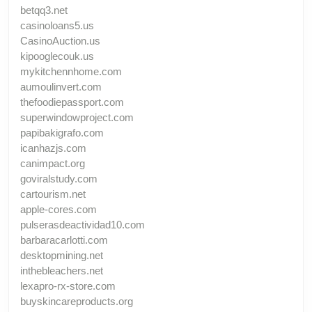
betqq3.net
casinoloans5.us
CasinoAuction.us
kipooglecouk.us
mykitchennhome.com
aumoulinvert.com
thefoodiepassport.com
superwindowproject.com
papibakigrafo.com
icanhazjs.com
canimpact.org
goviralstudy.com
cartourism.net
apple-cores.com
pulserasdeactividad10.com
barbaracarlotti.com
desktopmining.net
inthebleachers.net
lexapro-rx-store.com
buyskincareproducts.org