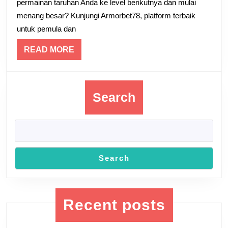
Pro:
permainan taruhan Anda ke level berikutnya dan mulai
menang besar? Kunjungi Armorbet78, platform terbaik
Bag
untuk pemula dan
Armo
Dapa
READ
READ MORE
MORE
Mem
Perm
Taru
Search
And
ke
Ting
Beri
Search
Recent posts