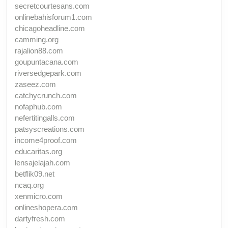
secretcourtesans.com
onlinebahisforum1.com
chicagoheadline.com
camming.org
rajalion88.com
goupuntacana.com
riversedgepark.com
zaseez.com
catchycrunch.com
nofaphub.com
nefertitingalls.com
patsyscreations.com
income4proof.com
educaritas.org
lensajelajah.com
betflik09.net
ncaq.org
xenmicro.com
onlineshopera.com
dartyfresh.com