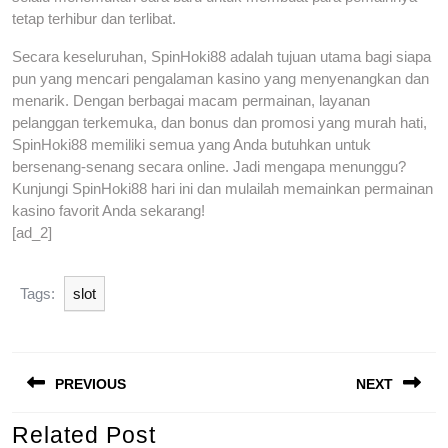
tetap terhibur dan terlibat.
Secara keseluruhan, SpinHoki88 adalah tujuan utama bagi siapa
pun yang mencari pengalaman kasino yang menyenangkan dan
menarik. Dengan berbagai macam permainan, layanan
pelanggan terkemuka, dan bonus dan promosi yang murah hati,
SpinHoki88 memiliki semua yang Anda butuhkan untuk
bersenang-senang secara online. Jadi mengapa menunggu?
Kunjungi SpinHoki88 hari ini dan mulailah memainkan permainan
kasino favorit Anda sekarang!
[ad_2]
Tags:
slot
Post
PREVIOUS
NEXT
navigation
Related Post
Previous
Next