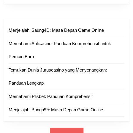
Menjelajahi Saung4D: Masa Depan Game Online
Memahami Ahlicasino: Panduan Komprehensif untuk
Pemain Baru
Temukan Dunia Juruscasino yang Menyenangkan:
Panduan Lengkap
Memahami Plisbet: Panduan Komprehensif
Menjelajahi Bunga99: Masa Depan Game Online