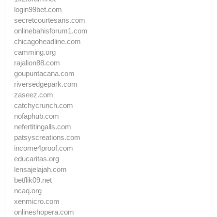
login99bet.com
secretcourtesans.com
onlinebahisforum1.com
chicagoheadline.com
camming.org
rajalion88.com
goupuntacana.com
riversedgepark.com
zaseez.com
catchycrunch.com
nofaphub.com
nefertitingalls.com
patsyscreations.com
income4proof.com
educaritas.org
lensajelajah.com
betflik09.net
ncaq.org
xenmicro.com
onlineshopera.com