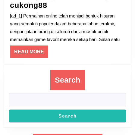
Menjelajahi
cukong88
dunia
[ad_1] Permainan online telah menjadi bentuk hiburan
permainan
yang semakin populer dalam beberapa tahun terakhir,
online
dengan jutaan orang di seluruh dunia masuk untuk
memainkan game favorit mereka setiap hari. Salah satu
yang
menarik
READ
READ MORE
dengan
MORE
cukong88
Search
Search