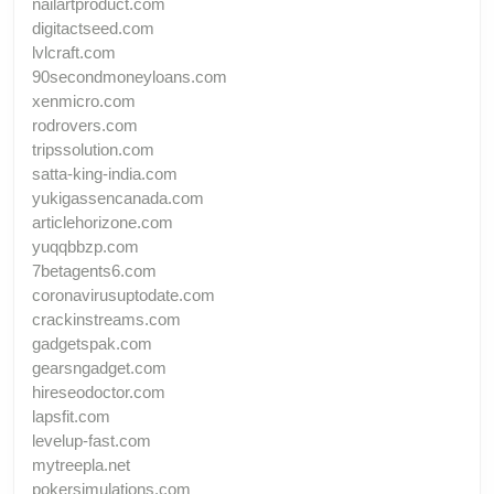
nailartproduct.com
digitactseed.com
lvlcraft.com
90secondmoneyloans.com
xenmicro.com
rodrovers.com
tripssolution.com
satta-king-india.com
yukigassencanada.com
articlehorizone.com
yuqqbbzp.com
7betagents6.com
coronavirusuptodate.com
crackinstreams.com
gadgetspak.com
gearsngadget.com
hireseodoctor.com
lapsfit.com
levelup-fast.com
mytreepla.net
pokersimulations.com