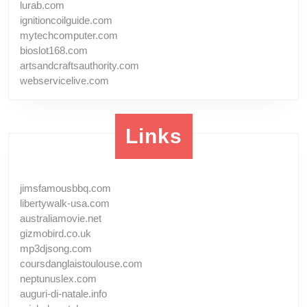
lurab.com
ignitioncoilguide.com
mytechcomputer.com
bioslot168.com
artsandcraftsauthority.com
webservicelive.com
Links
jimsfamousbbq.com
libertywalk-usa.com
australiamovie.net
gizmobird.co.uk
mp3djsong.com
coursdanglaistoulouse.com
neptunuslex.com
auguri-di-natale.info