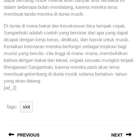
dapat berharap untuk melihat lebih banyak artis berbakat ini
dalam beberapa bulan mendatang, karena mereka terus
membuat tanda mereka di dunia musik.
Di dunia di mana bakat dan kesuksesan bisa tampak cepat,
Sanganhoki adalah contoh yang bersinar dari apa yang dapat
dicapai dengan kerja keras, dedikasi, dan hasrat untuk musik.
Kenaikan ketenaran mereka berfungsi sebagai inspirasi bagi
musisi yang bercita -cita tinggi di mana -mana, membuktikan
bahwa dengan bakat dan tekad, segala sesuatu mungkin terjadi.
Mengawasi Sanganhoki, karena mereka pasti akan terus
membuat gelombang di dunia musik selama bertahun -tahun
yang akan datang.
[ad_2]
Tags:
slot
Post
PREVIOUS
NEXT
navigation