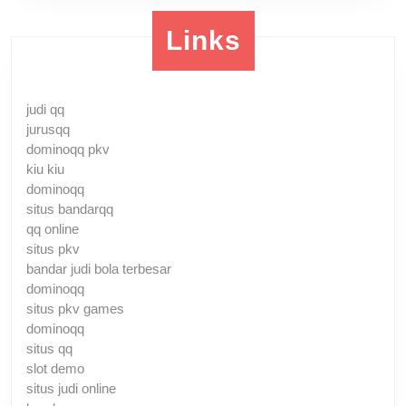
Links
judi qq
jurusqq
dominoqq pkv
kiu kiu
dominoqq
situs bandarqq
qq online
situs pkv
bandar judi bola terbesar
dominoqq
situs pkv games
dominoqq
situs qq
slot demo
situs judi online