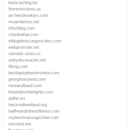
bestcashing.biz
firerestrictions.us
archiesbrooklyn.com
muambeiros.net
infozblog.com
chonbaihat.com
elblogdeoscargonzalez.com
webpromote.net
steroids-store.co
arteydecoracion.net
fithog.com
bestlaptopbestmonitor.com
georginaryland.com
roseandbasil.com
thewhitewhitelights.com
atdhe.ws
heckrodtwetland.org
halfheardinthestillness.com
mybestmassagechair.com
ericreed.net