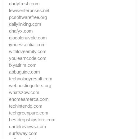
dartyfresh.com
lewisenterprises.net
pcsoftwarefree.org
dailylinking.com
dnafyx.com
giocolenuvole.com
iyouessential.com
withloveamity.com
youlearncode.com
fxyatirim.com
abbuguide.com
technologyresult.com
webhostingoffers.org
whatszow.com
ehomeamerca.com
techintendo.com
techgreenpure.com
bestdropshipstore.com
cartelreviews.com
surfsway.com