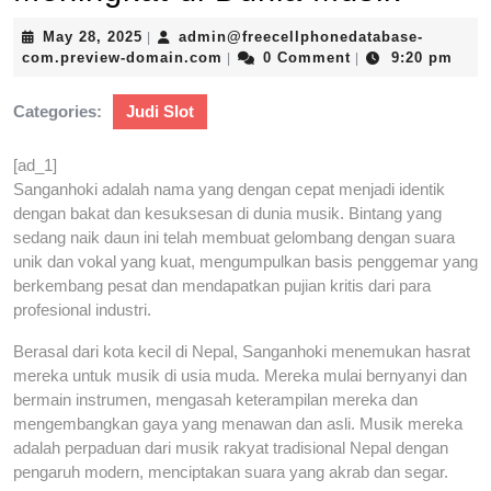
May
May 28, 2025
admin@freecellphonedatabase-
|
28,
admin@freecellphonedatabase-
com.preview-domain.com
0 Comment
9:20 pm
|
|
2025
com.preview-
domain.com
Categories:
Judi Slot
[ad_1]
Sanganhoki adalah nama yang dengan cepat menjadi identik
dengan bakat dan kesuksesan di dunia musik. Bintang yang
sedang naik daun ini telah membuat gelombang dengan suara
unik dan vokal yang kuat, mengumpulkan basis penggemar yang
berkembang pesat dan mendapatkan pujian kritis dari para
profesional industri.
Berasal dari kota kecil di Nepal, Sanganhoki menemukan hasrat
mereka untuk musik di usia muda. Mereka mulai bernyanyi dan
bermain instrumen, mengasah keterampilan mereka dan
mengembangkan gaya yang menawan dan asli. Musik mereka
adalah perpaduan dari musik rakyat tradisional Nepal dengan
pengaruh modern, menciptakan suara yang akrab dan segar.