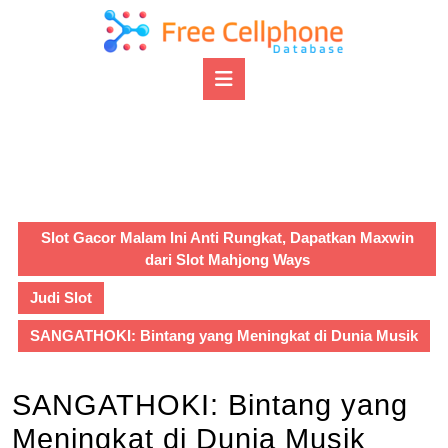
Skip
to
content
Open
Skip
Button
to
content
Slot Gacor Malam Ini Anti Rungkat, Dapatkan Maxwin
dari Slot Mahjong Ways
Judi Slot
SANGATHOKI: Bintang yang Meningkat di Dunia Musik
SANGATHOKI: Bintang yang
Meningkat di Dunia Musik