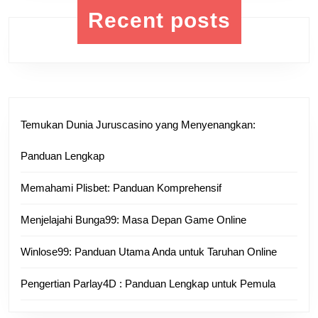
Recent posts
Temukan Dunia Juruscasino yang Menyenangkan:
Panduan Lengkap
Memahami Plisbet: Panduan Komprehensif
Menjelajahi Bunga99: Masa Depan Game Online
Winlose99: Panduan Utama Anda untuk Taruhan Online
Pengertian Parlay4D : Panduan Lengkap untuk Pemula