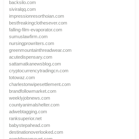
backsilo.com
siviralqq.com
impressionresorthoian.com
bestfreakingclothesever.com
falling-film-evaporator.com
sumuslawfirm.com
nursingprowriters.com
greenmountainthreadwear.com
acutedispensary.com
sattamatkanewsblog.com
cryptocurrencytradingcn.com
totowaz.com
charlestonwipesettlement.com
brandfollowmarket.com
weeklyjobnews.com
countyanimalshelter.com
adwebtagging.com
ranksuperior.net
babystepahead.com
destinationoverlooked.com
gamblingamount.com