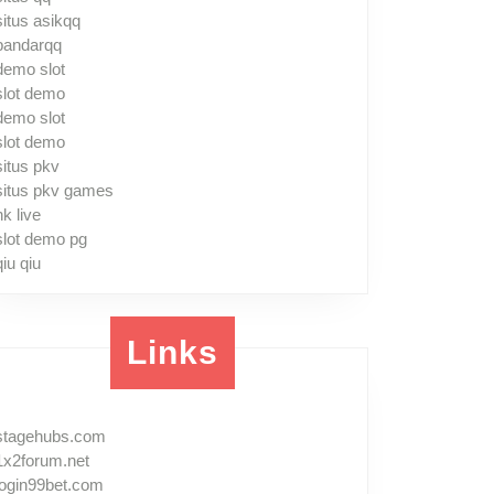
situs asikqq
bandarqq
demo slot
slot demo
demo slot
slot demo
situs pkv
situs pkv games
hk live
slot demo pg
qiu qiu
Links
stagehubs.com
1x2forum.net
login99bet.com