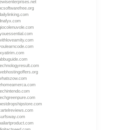
lewisenterprises.net
pcsoftwarefree.org
dailylinking.com
dnafyx.com
giocolenuvole.com
iyouessential.com
withloveamity.com
youlearncode.com
fxyatirim.com
abbuguide.com
technologyresult.com
webhostingoffers.org
whatszow.com
ehomeamerca.com
techintendo.com
techgreenpure.com
bestdropshipstore.com
cartelreviews.com
surfsway.com
nailartproduct.com
digitactseed.com