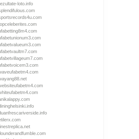
rezultate-loto.info
splendifulous.com
sportsrecords4u.com
topceleberites.com
ufabetting8m4.com
ufabetunionum3.com
ufabetvalueum3.com
ufabetvaultm7.com
ufabetvillageum7.com
ufabetvoicem3.com
waveufabetm4.com
wayang88.net
websiteufabetm4.com
whiteufabetm4.com
anikalappy.com
dininghelsinki.info
duanfrescariverside.info
etilerx.com
finestreplica.net
flounderandfumble.com