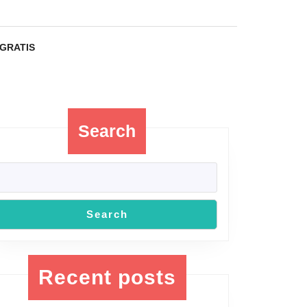
GRATIS
Search
Search
Recent posts