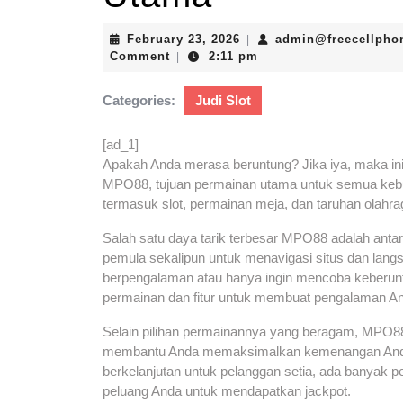
February
February 23, 2026
admin@freecellpho
|
23,
Comment
2:11 pm
|
2026
Categories:
Judi Slot
[ad_1]
Apakah Anda merasa beruntung? Jika iya, maka in
MPO88, tujuan permainan utama untuk semua kebu
termasuk slot, permainan meja, dan taruhan olahr
Salah satu daya tarik terbesar MPO88 adalah a
pemula sekalipun untuk menavigasi situs dan lang
berpengalaman atau hanya ingin mencoba keberun
permainan dan fitur untuk membuat pengalaman 
Selain pilihan permainannya yang beragam, MPO8
membantu Anda memaksimalkan kemenangan Anda.
berkelanjutan untuk pelanggan setia, ada banyak
peluang Anda untuk mendapatkan jackpot.