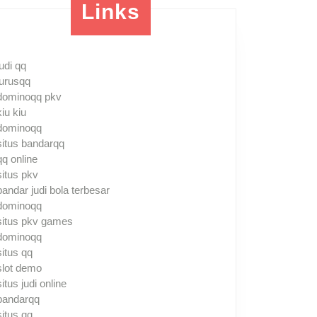
Links
judi qq
jurusqq
dominoqq pkv
kiu kiu
dominoqq
situs bandarqq
qq online
situs pkv
bandar judi bola terbesar
dominoqq
situs pkv games
dominoqq
situs qq
slot demo
situs judi online
bandarqq
situs qq