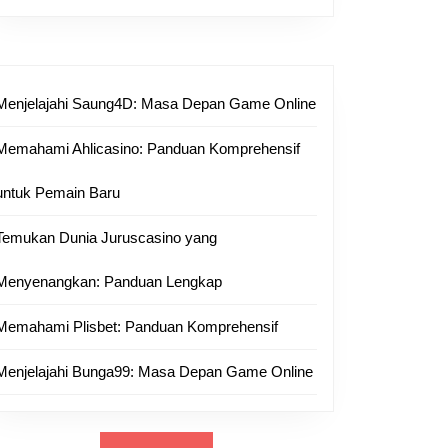
base-
Menjelajahi Saung4D: Masa Depan Game Online
Memahami Ahlicasino: Panduan Komprehensif
untuk Pemain Baru
Temukan Dunia Juruscasino yang
Menyenangkan: Panduan Lengkap
Memahami Plisbet: Panduan Komprehensif
Menjelajahi Bunga99: Masa Depan Game Online