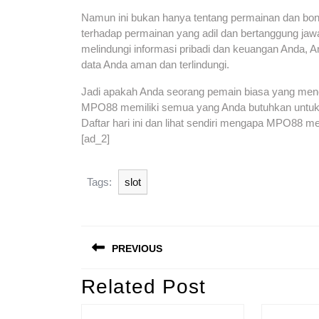
Namun ini bukan hanya tentang permainan dan bon
terhadap permainan yang adil dan bertanggung ja
melindungi informasi pribadi dan keuangan Anda,
data Anda aman dan terlindungi.
Jadi apakah Anda seorang pemain biasa yang menca
MPO88 memiliki semua yang Anda butuhkan untuk
Daftar hari ini dan lihat sendiri mengapa MPO88 me
[ad_2]
Tags:
slot
Post
PREVIOUS
navigation
Related Post
Previous
post: