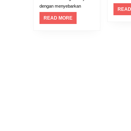
dengan menyebarkan
READ
READ
READ MORE
MORE