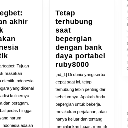
egbet:
Tetap
an akhir
terhubung
k
saat
akan
bepergian
nesia
dengan bank
Wartegbet:
tik
daya portabel
Tujuan
Tetap
ruby8000
artegbet: Tujuan
akhir
terhubung
tuk masakan
[ad_1] Di dunia yang serba
untuk
saat
 otentik Indonesia
cepat saat ini, tetap
egara yang dikenal
masakan
bepergian
terhubung lebih penting dari
adisi kulinernya
Indonesia
sebelumnya. Apakah Anda
dengan
a dan beragam.
bepergian untuk bekerja,
otentik
bank
bal pedas hingga
melakukan perjalanan, atau
daya
yang harum,
hanya keluar dan tentang
portabel
Indonesia adalah
menjalankan tugas, memiliki