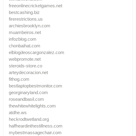
freeonlinecricketgames.net
bestcashing.biz
firerestrictions.us
archiesbrooklyn.com
muambeiros.net
infozblog.com
chonbaihat.com
elblogdeoscargonzalez.com
webpromote.net
steroids-store.co
arteydecoracion.net
fithog.com
bestlaptopbestmonitor.com
georginaryland.com
roseandbasil.com
thewhitewhitelights.com
atdhe.ws
heckrodtwetland.org
halfheardinthestillness.com
mybestmassagechair.com