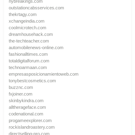
nybreakings.com
outstationcabsservices.com
thekrtagy.com
xchangeindia.com
coolmicrotech.com
dreamhousehack.com
the-techteacher.com
automobilenews-online.com
fashionalltimes.com
totaldigitalforum.com
technoarmaan.com
empresasposicionamientoweb.com
tonybestcosmetics.com
buzznc.com
fxjoiner.com
skinbykindra.com
alltherageface.com
codenational.com
progameexplorer.com
rockislandroastery.com
directselling-pro.com