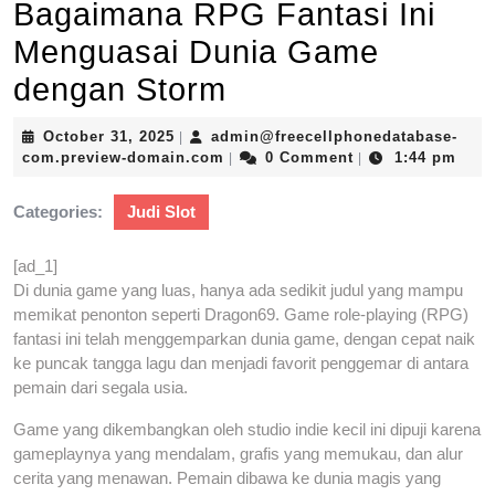
Bagaimana RPG Fantasi Ini
Menguasai Dunia Game
dengan Storm
October
October 31, 2025
admin@freecellphonedatabase-
|
31,
admin@freecellphonedatabase-
com.preview-domain.com
0 Comment
1:44 pm
|
|
2025
com.preview-
domain.com
Categories:
Judi Slot
[ad_1]
Di dunia game yang luas, hanya ada sedikit judul yang mampu
memikat penonton seperti Dragon69. Game role-playing (RPG)
fantasi ini telah menggemparkan dunia game, dengan cepat naik
ke puncak tangga lagu dan menjadi favorit penggemar di antara
pemain dari segala usia.
Game yang dikembangkan oleh studio indie kecil ini dipuji karena
gameplaynya yang mendalam, grafis yang memukau, dan alur
cerita yang menawan. Pemain dibawa ke dunia magis yang