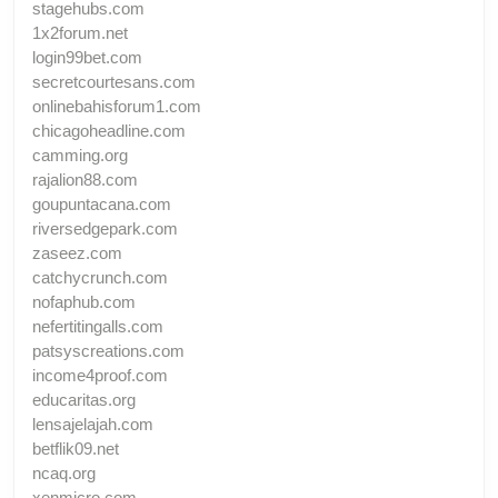
stagehubs.com
1x2forum.net
login99bet.com
secretcourtesans.com
onlinebahisforum1.com
chicagoheadline.com
camming.org
rajalion88.com
goupuntacana.com
riversedgepark.com
zaseez.com
catchycrunch.com
nofaphub.com
nefertitingalls.com
patsyscreations.com
income4proof.com
educaritas.org
lensajelajah.com
betflik09.net
ncaq.org
xenmicro.com