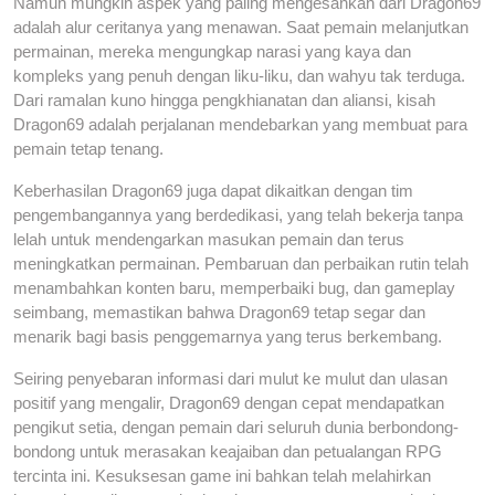
Namun mungkin aspek yang paling mengesankan dari Dragon69
adalah alur ceritanya yang menawan. Saat pemain melanjutkan
permainan, mereka mengungkap narasi yang kaya dan
kompleks yang penuh dengan liku-liku, dan wahyu tak terduga.
Dari ramalan kuno hingga pengkhianatan dan aliansi, kisah
Dragon69 adalah perjalanan mendebarkan yang membuat para
pemain tetap tenang.
Keberhasilan Dragon69 juga dapat dikaitkan dengan tim
pengembangannya yang berdedikasi, yang telah bekerja tanpa
lelah untuk mendengarkan masukan pemain dan terus
meningkatkan permainan. Pembaruan dan perbaikan rutin telah
menambahkan konten baru, memperbaiki bug, dan gameplay
seimbang, memastikan bahwa Dragon69 tetap segar dan
menarik bagi basis penggemarnya yang terus berkembang.
Seiring penyebaran informasi dari mulut ke mulut dan ulasan
positif yang mengalir, Dragon69 dengan cepat mendapatkan
pengikut setia, dengan pemain dari seluruh dunia berbondong-
bondong untuk merasakan keajaiban dan petualangan RPG
tercinta ini. Kesuksesan game ini bahkan telah melahirkan