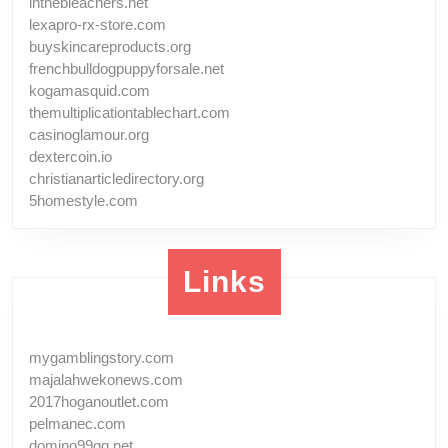
inthebleachers.net
lexapro-rx-store.com
buyskincareproducts.org
frenchbulldogpuppyforsale.net
kogamasquid.com
themultiplicationtablechart.com
casinoglamour.org
dextercoin.io
christianarticledirectory.org
5homestyle.com
Links
mygamblingstory.com
majalahwekonews.com
2017hoganoutlet.com
pelmanec.com
domino99qq.net