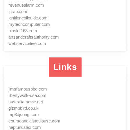
revenuealarm.com
lurab.com
ignitioncoilguide.com
mytechcomputer.com
bioslot168.com
artsandcraftsauthority.com
webservicelive.com
Links
jimsfamousbbq.com
libertywalk-usa.com
australiamovie.net
gizmobird.co.uk
mp3djsong.com
coursdanglaistoulouse.com
neptunuslex.com