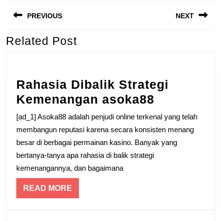
Post
PREVIOUS
NEXT
navigation
Related Post
Previous
Next
post:
post:
Rahasia Dibalik Strategi
Rahasia
Kemenangan asoka88
Dibalik
[ad_1] Asoka88 adalah penjudi online terkenal yang telah
Strategi
membangun reputasi karena secara konsisten menang
Kemenang
besar di berbagai permainan kasino. Banyak yang
bertanya-tanya apa rahasia di balik strategi
asoka88
kemenangannya, dan bagaimana
READ
READ MORE
MORE