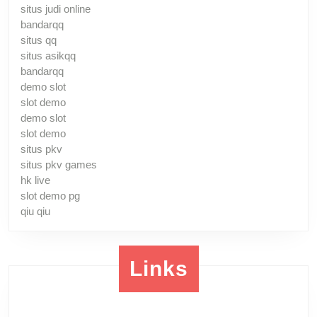
situs judi online
bandarqq
situs qq
situs asikqq
bandarqq
demo slot
slot demo
demo slot
slot demo
situs pkv
situs pkv games
hk live
slot demo pg
qiu qiu
Links