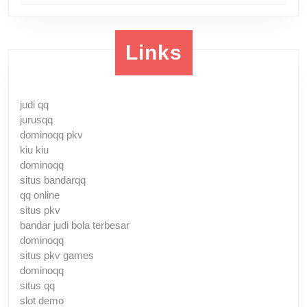
Links
judi qq
jurusqq
dominoqq pkv
kiu kiu
dominoqq
situs bandarqq
qq online
situs pkv
bandar judi bola terbesar
dominoqq
situs pkv games
dominoqq
situs qq
slot demo