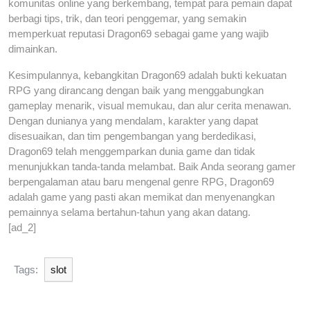
komunitas online yang berkembang, tempat para pemain dapat
berbagi tips, trik, dan teori penggemar, yang semakin
memperkuat reputasi Dragon69 sebagai game yang wajib
dimainkan.
Kesimpulannya, kebangkitan Dragon69 adalah bukti kekuatan
RPG yang dirancang dengan baik yang menggabungkan
gameplay menarik, visual memukau, dan alur cerita menawan.
Dengan dunianya yang mendalam, karakter yang dapat
disesuaikan, dan tim pengembangan yang berdedikasi,
Dragon69 telah menggemparkan dunia game dan tidak
menunjukkan tanda-tanda melambat. Baik Anda seorang gamer
berpengalaman atau baru mengenal genre RPG, Dragon69
adalah game yang pasti akan memikat dan menyenangkan
pemainnya selama bertahun-tahun yang akan datang.
[ad_2]
Tags:
slot