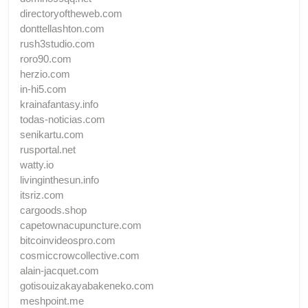
directoryoftheweb.com
donttellashton.com
rush3studio.com
roro90.com
herzio.com
in-hi5.com
krainafantasy.info
todas-noticias.com
senikartu.com
rusportal.net
watty.io
livinginthesun.info
itsriz.com
cargoods.shop
capetownacupuncture.com
bitcoinvideospro.com
cosmiccrowcollective.com
alain-jacquet.com
gotisouizakayabakeneko.com
meshpoint.me