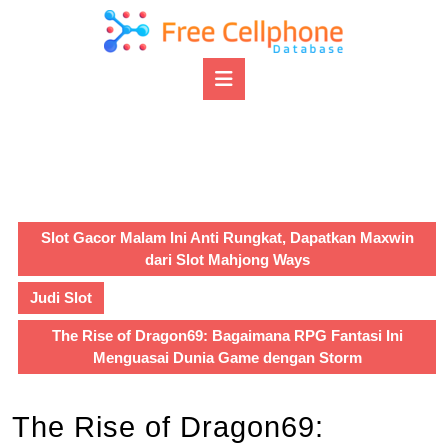
Skip
to
content
Open
Skip
Button
to
content
Slot Gacor Malam Ini Anti Rungkat, Dapatkan Maxwin
dari Slot Mahjong Ways
Judi Slot
The Rise of Dragon69: Bagaimana RPG Fantasi Ini
Menguasai Dunia Game dengan Storm
The Rise of Dragon69: