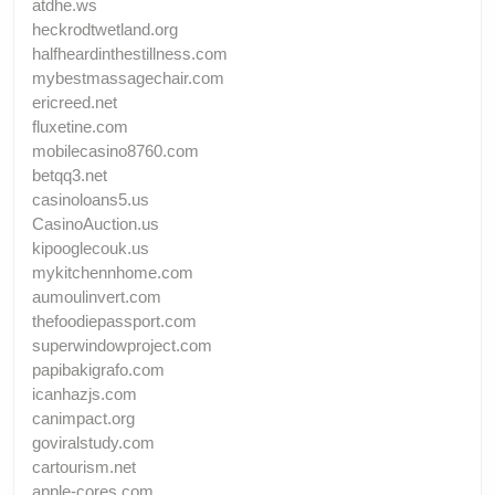
atdhe.ws
heckrodtwetland.org
halfheardinthestillness.com
mybestmassagechair.com
ericreed.net
fluxetine.com
mobilecasino8760.com
betqq3.net
casinoloans5.us
CasinoAuction.us
kipooglecouk.us
mykitchennhome.com
aumoulinvert.com
thefoodiepassport.com
superwindowproject.com
papibakigrafo.com
icanhazjs.com
canimpact.org
goviralstudy.com
cartourism.net
apple-cores.com