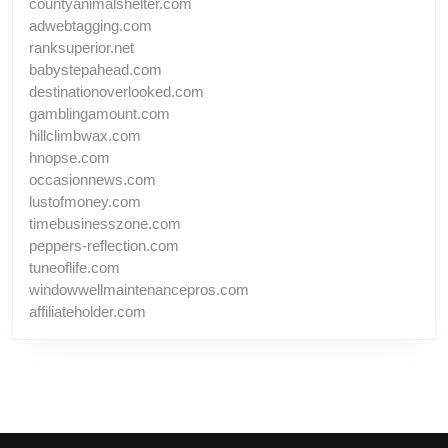
countyanimalshelter.com
adwebtagging.com
ranksuperior.net
babystepahead.com
destinationoverlooked.com
gamblingamount.com
hillclimbwax.com
hnopse.com
occasionnews.com
lustofmoney.com
timebusinesszone.com
peppers-reflection.com
tuneoflife.com
windowwellmaintenancepros.com
affiliateholder.com