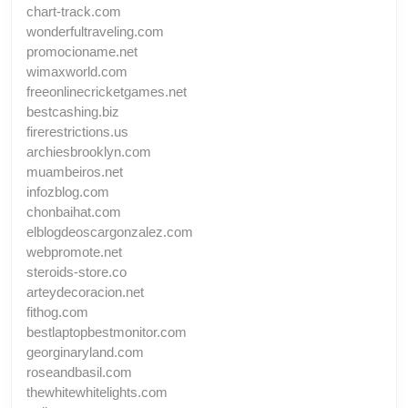
chart-track.com
wonderfultraveling.com
promocioname.net
wimaxworld.com
freeonlinecricketgames.net
bestcashing.biz
firerestrictions.us
archiesbrooklyn.com
muambeiros.net
infozblog.com
chonbaihat.com
elblogdeoscargonzalez.com
webpromote.net
steroids-store.co
arteydecoracion.net
fithog.com
bestlaptopbestmonitor.com
georginaryland.com
roseandbasil.com
thewhitewhitelights.com