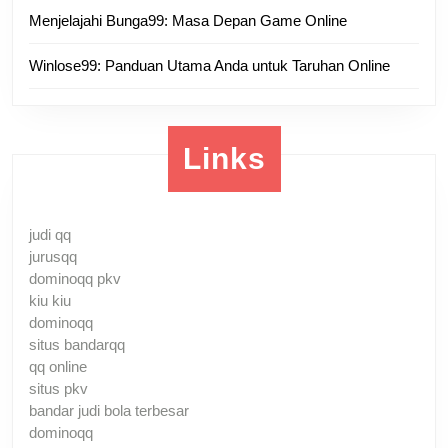
Menjelajahi Bunga99: Masa Depan Game Online
Winlose99: Panduan Utama Anda untuk Taruhan Online
Links
judi qq
jurusqq
dominoqq pkv
kiu kiu
dominoqq
situs bandarqq
qq online
situs pkv
bandar judi bola terbesar
dominoqq