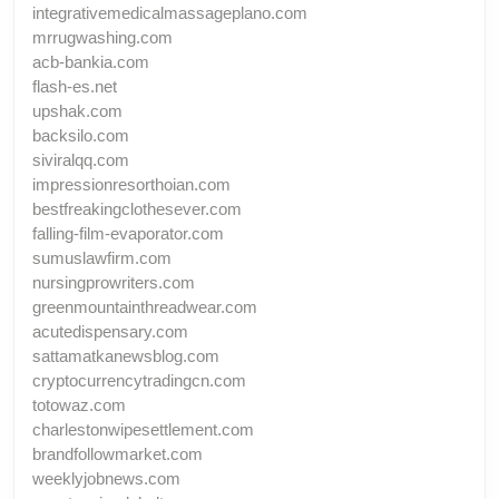
integrativemedicalmassageplano.com
mrrugwashing.com
acb-bankia.com
flash-es.net
upshak.com
backsilo.com
siviralqq.com
impressionresorthoian.com
bestfreakingclothesever.com
falling-film-evaporator.com
sumuslawfirm.com
nursingprowriters.com
greenmountainthreadwear.com
acutedispensary.com
sattamatkanewsblog.com
cryptocurrencytradingcn.com
totowaz.com
charlestonwipesettlement.com
brandfollowmarket.com
weeklyjobnews.com