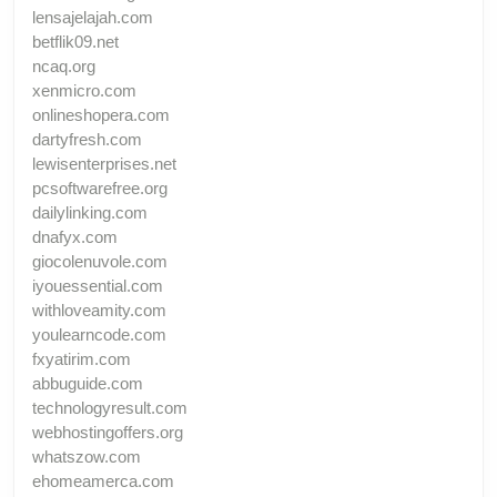
lensajelajah.com
betflik09.net
ncaq.org
xenmicro.com
onlineshopera.com
dartyfresh.com
lewisenterprises.net
pcsoftwarefree.org
dailylinking.com
dnafyx.com
giocolenuvole.com
iyouessential.com
withloveamity.com
youlearncode.com
fxyatirim.com
abbuguide.com
technologyresult.com
webhostingoffers.org
whatszow.com
ehomeamerca.com