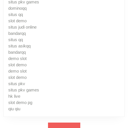
situs pkv games
dominoqq
situs qq
slot demo
situs judi online
bandarqq
situs qq
situs asikqq
bandarqq
demo slot
slot demo
demo slot
slot demo
situs pkv
situs pkv games
hk live
slot demo pg
qiu qiu