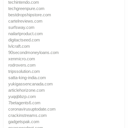
techintendo.com
techgreenpure.com
bestdropshipstore.com
cartelreviews.com
surfsway.com
nailartproduct.com
digitactseed.com
lvlcraft.com
90secondmoneyloans.com
xenmicro.com
rodrovers.com
tripssolution.com
satta-king-india.com
yukigassencanada.com
articlehorizone.com
yuqqbbzp.com
7betagents6.com
coronavirusuptodate.com
crackinstreams.com
gadgetspak.com
gearsngadget.com