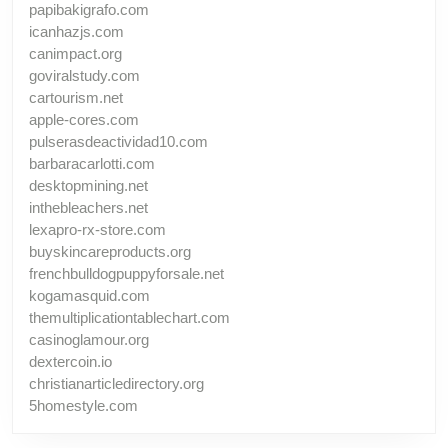
papibakigrafo.com
icanhazjs.com
canimpact.org
goviralstudy.com
cartourism.net
apple-cores.com
pulserasdeactividad10.com
barbaracarlotti.com
desktopmining.net
inthebleachers.net
lexapro-rx-store.com
buyskincareproducts.org
frenchbulldogpuppyforsale.net
kogamasquid.com
themultiplicationtablechart.com
casinoglamour.org
dextercoin.io
christianarticledirectory.org
5homestyle.com