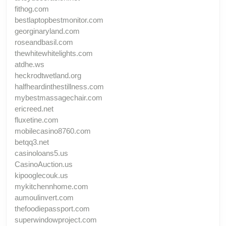
fithog.com
bestlaptopbestmonitor.com
georginaryland.com
roseandbasil.com
thewhitewhitelights.com
atdhe.ws
heckrodtwetland.org
halfheardinthestillness.com
mybestmassagechair.com
ericreed.net
fluxetine.com
mobilecasino8760.com
betqq3.net
casinoloans5.us
CasinoAuction.us
kipooglecouk.us
mykitchennhome.com
aumoulinvert.com
thefoodiepassport.com
superwindowproject.com