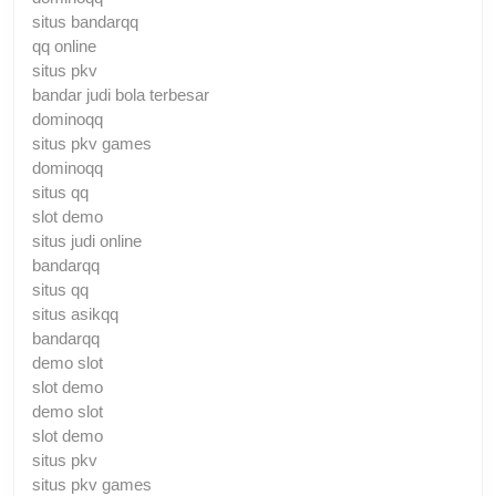
situs bandarqq
qq online
situs pkv
bandar judi bola terbesar
dominoqq
situs pkv games
dominoqq
situs qq
slot demo
situs judi online
bandarqq
situs qq
situs asikqq
bandarqq
demo slot
slot demo
demo slot
slot demo
situs pkv
situs pkv games