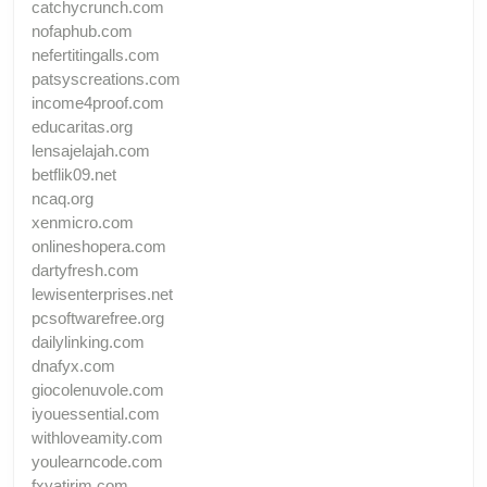
catchycrunch.com
nofaphub.com
nefertitingalls.com
patsyscreations.com
income4proof.com
educaritas.org
lensajelajah.com
betflik09.net
ncaq.org
xenmicro.com
onlineshopera.com
dartyfresh.com
lewisenterprises.net
pcsoftwarefree.org
dailylinking.com
dnafyx.com
giocolenuvole.com
iyouessential.com
withloveamity.com
youlearncode.com
fxyatirim.com