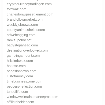
cryptocurrencytradingcn.com
totowaz.com
charlestonwipesettlement.com
brandfollowmarket.com
weeklyjobnews.com
countyanimalshelter.com
adwebtagging.com
ranksuperior.net
babystepahead.com
destinationoverlooked.com
gamblingamount.com
hillclimbwax.com
hnopse.com
occasionnews.com
lustofmoney.com
timebusinesszone.com
peppers-reflection.com
tuneoflife.com
windowwellmaintenancepros.com
affiliateholder.com