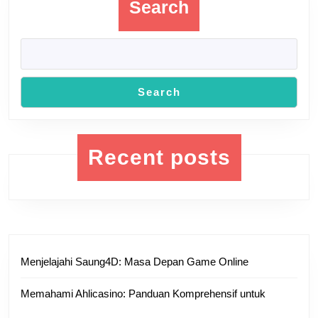
Search
Search
Recent posts
Menjelajahi Saung4D: Masa Depan Game Online
Memahami Ahlicasino: Panduan Komprehensif untuk