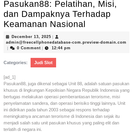
Pasukan88: Pelatihan, Misi,
dan Dampaknya Terhadap
Keamanan Nasional
December
December 13, 2025
|
13,
admin@freecellphonedatabase-com.preview-domain.com
admin@freecellphonedatabase-
2025
0 Comment
12:44 pm
|
|
com.preview-
domain.com
Categories:
Judi Slot
[ad_1]
Pasukan88, juga dikenal sebagai Unit 88, adalah satuan pasukan
khusus di lingkungan Kepolisian Negara Republik Indonesia yang
bertugas melakukan operasi pemberantasan terorisme, misi
penyelamatan sandera, dan operasi berisiko tinggi lainnya. Unit
ini didirikan pada tahun 2003 sebagai respons terhadap
meningkatnya ancaman terorisme di Indonesia dan sejak itu
menjadi salah satu unit pasukan khusus yang paling elit dan
terlatih di negara ini.