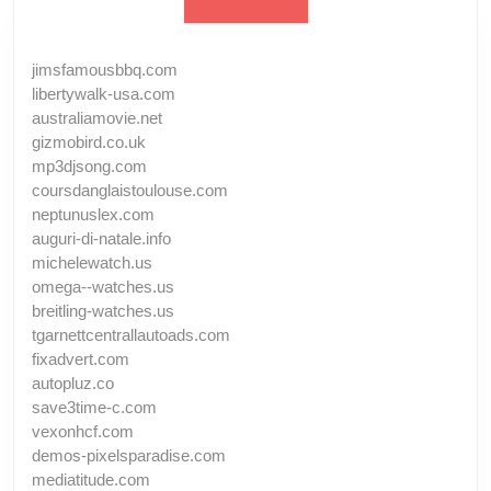
jimsfamousbbq.com
libertywalk-usa.com
australiamovie.net
gizmobird.co.uk
mp3djsong.com
coursdanglaistoulouse.com
neptunuslex.com
auguri-di-natale.info
michelewatch.us
omega--watches.us
breitling-watches.us
tgarnettcentrallautoads.com
fixadvert.com
autopluz.co
save3time-c.com
vexonhcf.com
demos-pixelsparadise.com
mediatitude.com