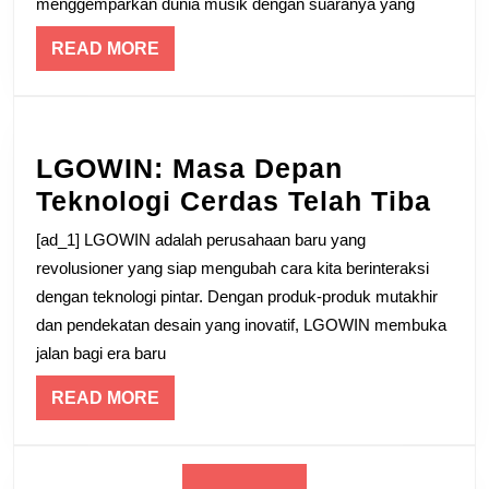
menggemparkan dunia musik dengan suaranya yang
dalam
Musik
READ
READ MORE
yang
MORE
Perlu
Anda
LGOWIN: Masa Depan
Ketahui
LGO
Teknologi Cerdas Telah Tiba
Mas
[ad_1] LGOWIN adalah perusahaan baru yang
Dep
revolusioner yang siap mengubah cara kita berinteraksi
Tek
dengan teknologi pintar. Dengan produk-produk mutakhir
dan pendekatan desain yang inovatif, LGOWIN membuka
Cer
jalan bagi era baru
Tel
Tib
READ
READ MORE
MORE