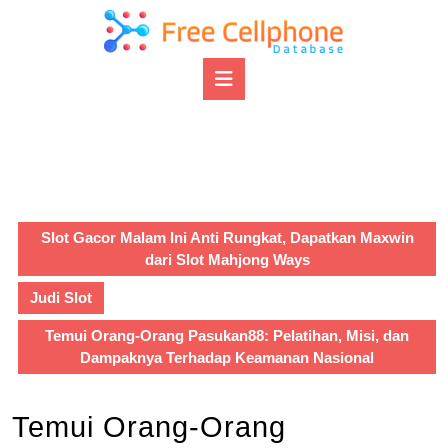
Skip
to
content
Open
Skip
Button
to
content
Slot Gacor Malam Ini Anti Rungkat, Dapatkan Maxwin
dari Slot Mahjong Ways
Judi Slot
Temui Orang-Orang Pasukan88: Pelatihan, Misi, dan
Dampaknya Terhadap Keamanan Nasional
Temui Orang-Orang