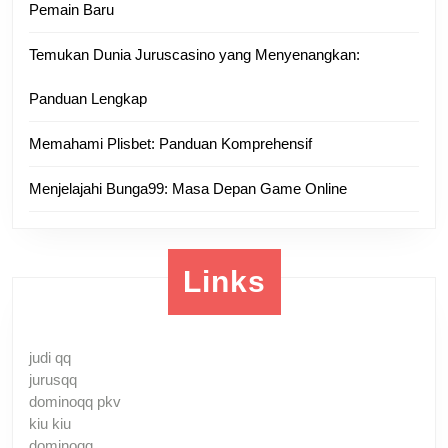
Pemain Baru
Temukan Dunia Juruscasino yang Menyenangkan:
Panduan Lengkap
Memahami Plisbet: Panduan Komprehensif
Menjelajahi Bunga99: Masa Depan Game Online
Links
judi qq
jurusqq
dominoqq pkv
kiu kiu
dominoqq