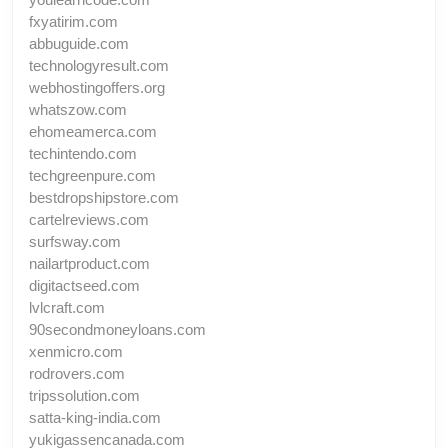
fxyatirim.com
abbuguide.com
technologyresult.com
webhostingoffers.org
whatszow.com
ehomeamerca.com
techintendo.com
techgreenpure.com
bestdropshipstore.com
cartelreviews.com
surfsway.com
nailartproduct.com
digitactseed.com
lvlcraft.com
90secondmoneyloans.com
xenmicro.com
rodrovers.com
tripssolution.com
satta-king-india.com
yukigassencanada.com