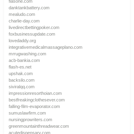
fiasone.com
danktankbattery.com
mealudo.com
charlie-day.com
livedirectbettingpoker.com
foxbusinessupdate.com
lovedaddy.org
integrativemedicalmassageplano.com
mrrugwashing.com
acb-bankia.com
flash-es.net
upshak.com
backsilo.com
siviralqq.com
impressionresorthoian.com
bestfreakingclothesever.com
falling-film-evaporator.com
sumuslawfirm.com
nursingprowriters.com
greenmountainthreadwear.com
acutedispensary.com