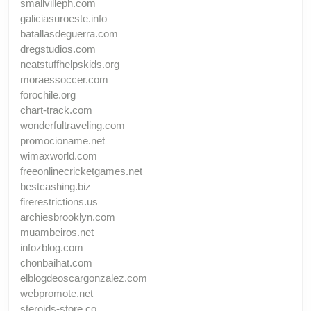
smallvilleph.com
galiciasuroeste.info
batallasdeguerra.com
dregstudios.com
neatstuffhelpskids.org
moraessoccer.com
forochile.org
chart-track.com
wonderfultraveling.com
promocioname.net
wimaxworld.com
freeonlinecricketgames.net
bestcashing.biz
firerestrictions.us
archiesbrooklyn.com
muambeiros.net
infozblog.com
chonbaihat.com
elblogdeoscargonzalez.com
webpromote.net
steroids-store.co