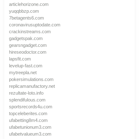
articlehorizone.com
yuqqbbzp.com
7betagents6.com
coronavirusuptodate.com
crackinstreams.com
gadgetspak.com
gearsngadget.com
hireseodoctor.com
lapsfit.com
levelup-fast.com
mytreepla.net
pokersimulations.com
replicamanufactory.net
rezultate-loto.info
splendifulous.com
sportsrecords4u.com
topceleberites.com
ufabetting8m4.com
ufabetunionum3.com
ufabetvalueum3.com