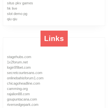
situs pkv games
hk live
slot demo pg
qiu qiu
Links
stagehubs.com
1x2forum.net
login99bet.com
secretcourtesans.com
onlinebahisforum1.com
chicagoheadline.com
camming.org
rajalion88.com
goupuntacana.com
riversedgepark.com