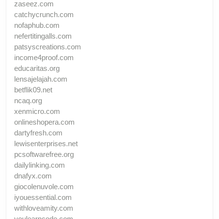
zaseez.com
catchycrunch.com
nofaphub.com
nefertitingalls.com
patsyscreations.com
income4proof.com
educaritas.org
lensajelajah.com
betflik09.net
ncaq.org
xenmicro.com
onlineshopera.com
dartyfresh.com
lewisenterprises.net
pcsoftwarefree.org
dailylinking.com
dnafyx.com
giocolenuvole.com
iyouessential.com
withloveamity.com
youlearncode.com