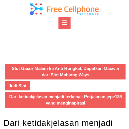
Skip
to
content
Open
Skip
Button
to
content
Slot Gacor Malam Ini Anti Rungkat, Dapatkan Maxwin
dari Slot Mahjong Ways
Judi Slot
Dari ketidakjelasan menjadi terkenal: Perjalanan jepe138
yang menginspirasi
Dari ketidakjelasan menjadi