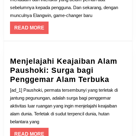
sebelumnya kepada pengguna. Dan sekarang, dengan
dalam
munculnya Elangwin, game-changer baru
Realitas
Virtual
READ
READ MORE
MORE
Menjelajahi Keajaiban Alam
Paushoki: Surga bagi
Menjel
Penggemar Alam Terbuka
Keajai
[ad_1] Paushoki, permata tersembunyi yang terletak di
Alam
jantung pegunungan, adalah surga bagi penggemar
Pausho
aktivitas luar ruangan yang ingin menjelajahi keajaiban
alam dunia. Terletak di sudut terpencil dunia, hutan
Surga
belantara yang
bagi
Pengg
READ
READ MORE