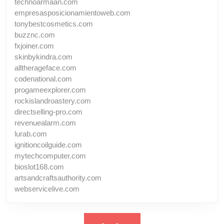
technoarmaan.com
empresasposicionamientoweb.com
tonybestcosmetics.com
buzznc.com
fxjoiner.com
skinbykindra.com
alltherageface.com
codenational.com
progameexplorer.com
rockislandroastery.com
directselling-pro.com
revenuealarm.com
lurab.com
ignitioncoilguide.com
mytechcomputer.com
bioslot168.com
artsandcraftsauthority.com
webservicelive.com