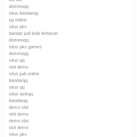
dominoqq
situs bandarqq
qq online
situs pkv
bandar judi bola terbesar
dominoqq
situs pkv games
dominoqq
situs qq
slot demo
situs judi online
bandarqq
situs qq
situs asikqq
bandarqq
demo slot
slot demo
demo slot
slot demo
situs pkv