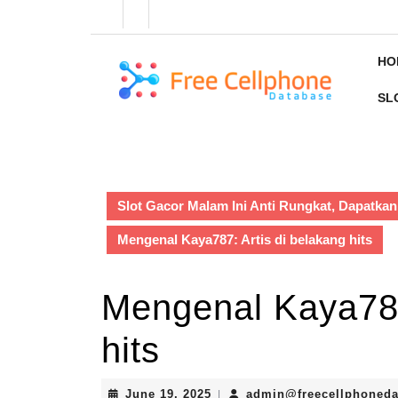
Skip
to
content
HO
Skip
to
SL
content
Slot Gacor Malam Ini Anti Rungkat, Dapatka
Mengenal Kaya787: Artis di belakang hits
Mengenal Kaya787
hits
June
June 19, 2025
admin@freecellphoneda
|