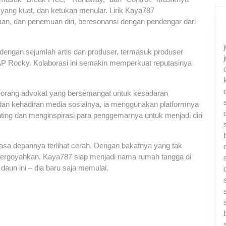
 yang kuat, dan ketukan menular. Lirik Kaya787
aan, dan penemuan diri, beresonansi dengan pendengar dari
 dengan sejumlah artis dan produser, termasuk produser
 Rocky. Kolaborasi ini semakin memperkuat reputasinya
 seorang advokat yang bersemangat untuk kesadaran
an kehadiran media sosialnya, ia menggunakan platformnya
ting dan menginspirasi para penggemarnya untuk menjadi diri
asa depannya terlihat cerah. Dengan bakatnya yang tak
k tergoyahkan, Kaya787 siap menjadi nama rumah tangga di
aun ini – dia baru saja memulai.