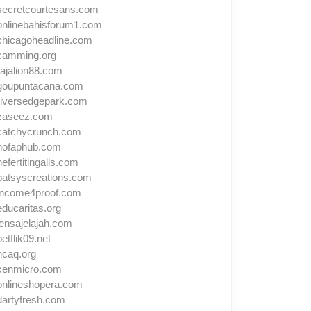
secretcourtesans.com
onlinebahisforum1.com
chicagoheadline.com
camming.org
rajalion88.com
goupuntacana.com
riversedgepark.com
zaseez.com
catchycrunch.com
an
nofaphub.com
nefertitingalls.com
patsyscreations.com
income4proof.com
educaritas.org
lensajelajah.com
betflik09.net
ncaq.org
xenmicro.com
onlineshopera.com
dartyfresh.com