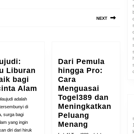
NEXT
Next
post:
ujudi:
Dari Pemula
u Liburan
hingga Pro:
aik bagi
Cara
Pulaujudi:
inta Alam
Menguasai
Pulau
Togel389 dan
laujudi adalah
Liburan
Meningkatkan
tersembunyi di
Terbaik
Peluang
, surga bagi
alam yang ingin
bagi
Dari
Menang
n diri dari hiruk
Pencinta
Pemula