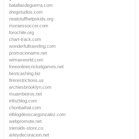
batallasdeguerra.com
dregstudios.com
neatstuffhelpskids.org
moraessoccer.com
forochile.org
chart-track.com
wonderfultraveling.com
promocioname.net
wimaxworld.com
freeonlinecricketgames.net
bestcashing.biz
firerestrictions.us
archiesbrooklyn.com
muambeiros.net
infozblog.com
chonbaihat.com
elblogdeoscargonzalez.com
webpromote.net
steroids-store.co
arteydecoracion.net