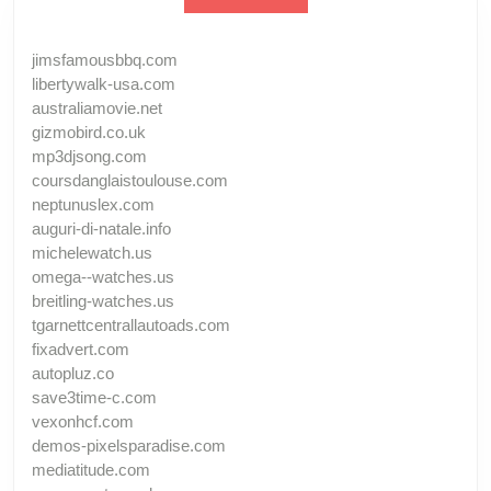
jimsfamousbbq.com
libertywalk-usa.com
australiamovie.net
gizmobird.co.uk
mp3djsong.com
coursdanglaistoulouse.com
neptunuslex.com
auguri-di-natale.info
michelewatch.us
omega--watches.us
breitling-watches.us
tgarnettcentrallautoads.com
fixadvert.com
autopluz.co
save3time-c.com
vexonhcf.com
demos-pixelsparadise.com
mediatitude.com