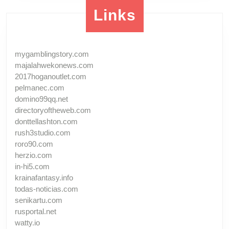
Links
mygamblingstory.com
majalahwekonews.com
2017hoganoutlet.com
pelmanec.com
domino99qq.net
directoryoftheweb.com
donttellashton.com
rush3studio.com
roro90.com
herzio.com
in-hi5.com
krainafantasy.info
todas-noticias.com
senikartu.com
rusportal.net
watty.io