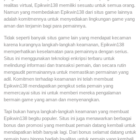
realitas virtual, Epikwin138 memiliki sesuatu untuk semua orang.
Namun yang membedakan Epikwin138 dari situs game lainnya
adalah komitmennya untuk menyediakan lingkungan game yang
aman dan terjamin bagi para pemainnya.
Tidak seperti banyak situs game lain yang mendapat kecaman
karena kurangnya langkah-langkah keamanan, Epikwin138
memperhatikan keselamatan para pemainnya dengan serius.
Situs ini menggunakan teknologi enkripsi terbaru untuk
melindungi informasi dan transaksi pemain, dan secara rutin
mengaudit permainannya untuk memastikan permainan yang
adil. Komitmen terhadap keamanan ini telah membuat
Epikwin138 mendapatkan pengikut setia pemain yang
memercayai situs ini untuk memberi mereka pengalaman
bermain game yang aman dan menyenangkan.
Tapi bukan hanya langkah-langkah keamanan yang membuat
Epikwin138 begitu populer. Situs ini juga menawarkan berbagai
bonus dan promosi yang membuat pemain datang kembali untuk
mendapatkan lebih banyak lagi. Dari bonus selamat datang untuk
pemain baru hingga hadiah loyalitas untuk pemain yang kembali,