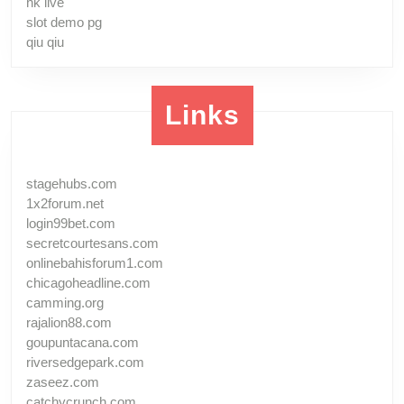
hk live
slot demo pg
qiu qiu
Links
stagehubs.com
1x2forum.net
login99bet.com
secretcourtesans.com
onlinebahisforum1.com
chicagoheadline.com
camming.org
rajalion88.com
goupuntacana.com
riversedgepark.com
zaseez.com
catchycrunch.com