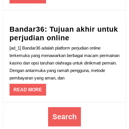
MORE
Dunia
Game
Bandar36: Tujuan akhir untuk
Bandar36:
perjudian online
Tujuan
[ad_1] Bandar36 adalah platform perjudian online
akhir
terkemuka yang menawarkan berbagai macam permainan
untuk
kasino dan opsi taruhan olahraga untuk dinikmati pemain.
Dengan antarmuka yang ramah pengguna, metode
perjudian
pembayaran yang aman, dan
online
READ
READ MORE
MORE
Search