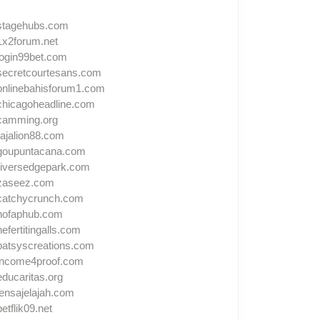
stagehubs.com
1x2forum.net
login99bet.com
secretcourtesans.com
onlinebahisforum1.com
chicagoheadline.com
camming.org
rajalion88.com
goupuntacana.com
riversedgepark.com
zaseez.com
catchycrunch.com
nofaphub.com
nefertitingalls.com
patsyscreations.com
income4proof.com
educaritas.org
lensajelajah.com
betflik09.net