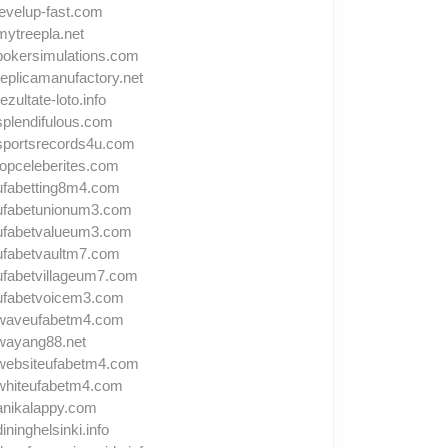
levelup-fast.com
mytreepla.net
pokersimulations.com
replicamanufactory.net
rezultate-loto.info
splendifulous.com
sportsrecords4u.com
topceleberites.com
ufabetting8m4.com
ufabetunionum3.com
ufabetvalueum3.com
ufabetvaultm7.com
ufabetvillageum7.com
ufabetvoicem3.com
waveufabetm4.com
wayang88.net
websiteufabetm4.com
whiteufabetm4.com
anikalappy.com
dininghelsinki.info