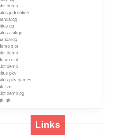
slot demo
situs judi online
bandarqq
situs qq
situs asikqq
bandarqq
demo slot
slot demo
demo slot
slot demo
situs pkv
situs pkv games
hk live
slot demo pg
qiu qiu
Links