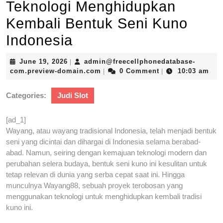
Teknologi Menghidupkan
Kembali Bentuk Seni Kuno
Indonesia
June
June 19, 2026
admin@freecellphonedatabase-
|
19,
admin@freecellphonedatabase-
com.preview-domain.com
0 Comment
10:03 am
|
|
2026
com.preview-
domain.com
Categories:
Judi Slot
[ad_1]
Wayang, atau wayang tradisional Indonesia, telah menjadi bentuk
seni yang dicintai dan dihargai di Indonesia selama berabad-
abad. Namun, seiring dengan kemajuan teknologi modern dan
perubahan selera budaya, bentuk seni kuno ini kesulitan untuk
tetap relevan di dunia yang serba cepat saat ini. Hingga
munculnya Wayang88, sebuah proyek terobosan yang
menggunakan teknologi untuk menghidupkan kembali tradisi
kuno ini.