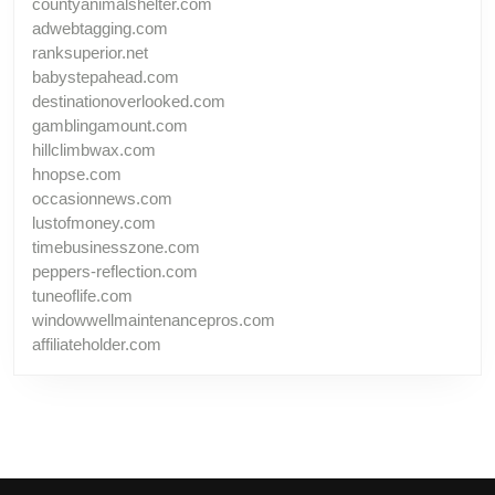
countyanimalshelter.com
adwebtagging.com
ranksuperior.net
babystepahead.com
destinationoverlooked.com
gamblingamount.com
hillclimbwax.com
hnopse.com
occasionnews.com
lustofmoney.com
timebusinesszone.com
peppers-reflection.com
tuneoflife.com
windowwellmaintenancepros.com
affiliateholder.com