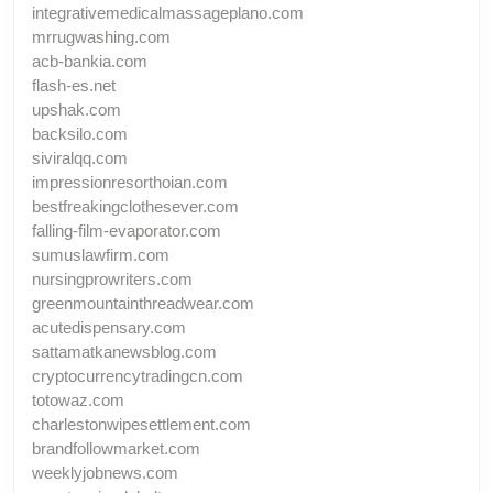
integrativemedicalmassageplano.com
mrrugwashing.com
acb-bankia.com
flash-es.net
upshak.com
backsilo.com
siviralqq.com
impressionresorthoian.com
bestfreakingclothesever.com
falling-film-evaporator.com
sumuslawfirm.com
nursingprowriters.com
greenmountainthreadwear.com
acutedispensary.com
sattamatkanewsblog.com
cryptocurrencytradingcn.com
totowaz.com
charlestonwipesettlement.com
brandfollowmarket.com
weeklyjobnews.com