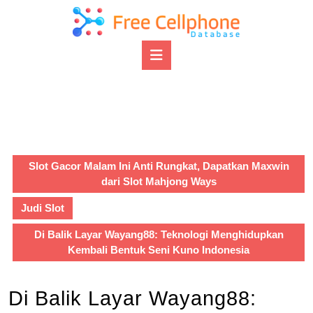
Skip
to
content
Open
Skip
Button
to
content
Slot Gacor Malam Ini Anti Rungkat, Dapatkan Maxwin
dari Slot Mahjong Ways
Judi Slot
Di Balik Layar Wayang88: Teknologi Menghidupkan
Kembali Bentuk Seni Kuno Indonesia
Di Balik Layar Wayang88: