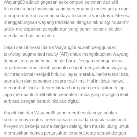
Wayang88 adalah gagasan sekelompok seniman dan ahli
teknologi muda Indonesia yang bersemangat melestarikan dan
mempromosikan warisan budaya Indonesia yang kaya. Mereka
menggabungkan wayang tradisional dengan teknologi mutakhir
untuk menciptakan pengalaman yang benar-benar unik dan
mendalam bagi penonton.
Salah satu inovasi utama Wayang88 adalah penggunaan
teknologi augmented reality (AR) untuk menghidupkan wayang
dengan cara yang benar-benar baru. Dengan menggunakan
smartphone atau tablet, penonton dapat menyaksikan wayang
kulit tradisional menjadi hidup di layar mereka, berinteraksi satu
sama lain dan penonton secara real-time. Hal ini tidak hanya
menambah tingkat kegembiraan baru pada pertunjukan tetapi
juga membantu melibatkan penonton muda yang mungkin lebih
terbiasa dengan bentuk hiburan digital.
Aspek lain dari Wayang88 yang membedakannya adalah
komitmennya untuk melestarikan cerita dan musik tradisional.
Proyek ini bekerja sama dengan dalang dan musisi ulung untuk
memastikan bahwa pertunjukan tersebut tetap sesuai dengan