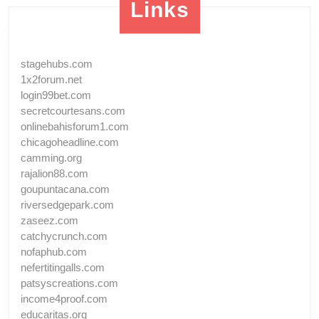
Links
stagehubs.com
1x2forum.net
login99bet.com
secretcourtesans.com
onlinebahisforum1.com
chicagoheadline.com
camming.org
rajalion88.com
goupuntacana.com
riversedgepark.com
zaseez.com
catchycrunch.com
nofaphub.com
nefertitingalls.com
patsyscreations.com
income4proof.com
educaritas.org