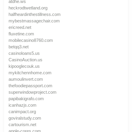
atdhe.ws
heckrodtwetland.org
halfheardinthestillness.com
mybestmassagechair.com
ericreed.net
fluxetine.com
mobilecasino8760.com
betqq3.net
casinoloans5.us
CasinoAuction.us
kipooglecouk.us
mykitchennhome.com
aumoulinvert.com
thefoodiepassport.com
superwindowproject.com
papibakigrafo.com
icanhazjs.com
canimpact.org
goviralstudy.com
cartourism.net
apple-cores.com