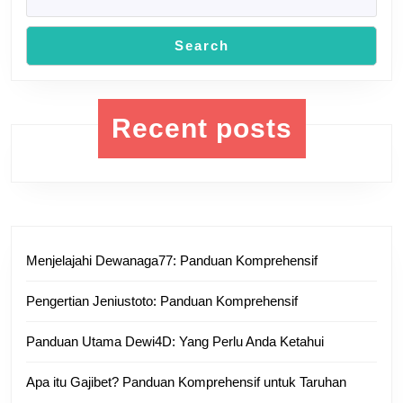
platform
Search
Recent posts
Menjelajahi Dewanaga77: Panduan Komprehensif
Pengertian Jeniustoto: Panduan Komprehensif
Panduan Utama Dewi4D: Yang Perlu Anda Ketahui
Apa itu Gajibet? Panduan Komprehensif untuk Taruhan