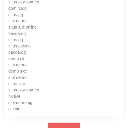
situs pkv games
dominoqq
situs qq
slot demo
situs judi online
bandarqq
situs qq
situs asikqq
bandarqq
demo slot
slot demo
demo slot
slot demo
situs pkv
situs pkv games
hk live
slot demo pg
qiu qiu