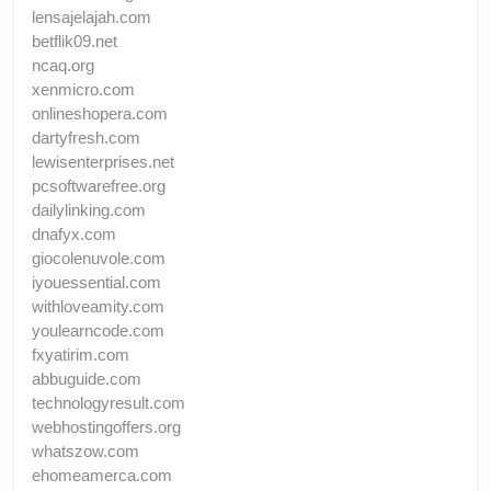
lensajelajah.com
betflik09.net
ncaq.org
xenmicro.com
onlineshopera.com
dartyfresh.com
lewisenterprises.net
pcsoftwarefree.org
dailylinking.com
dnafyx.com
giocolenuvole.com
iyouessential.com
withloveamity.com
youlearncode.com
fxyatirim.com
abbuguide.com
technologyresult.com
webhostingoffers.org
whatszow.com
ehomeamerca.com