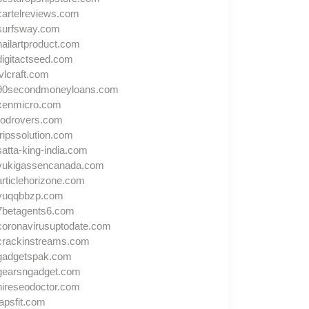
cartelreviews.com
surfsway.com
nailartproduct.com
digitactseed.com
lvlcraft.com
90secondmoneyloans.com
xenmicro.com
rodrovers.com
tripssolution.com
satta-king-india.com
yukigassencanada.com
articlehorizone.com
yuqqbbzp.com
7betagents6.com
coronavirusuptodate.com
crackinstreams.com
gadgetspak.com
gearsngadget.com
hireseodoctor.com
lapsfit.com