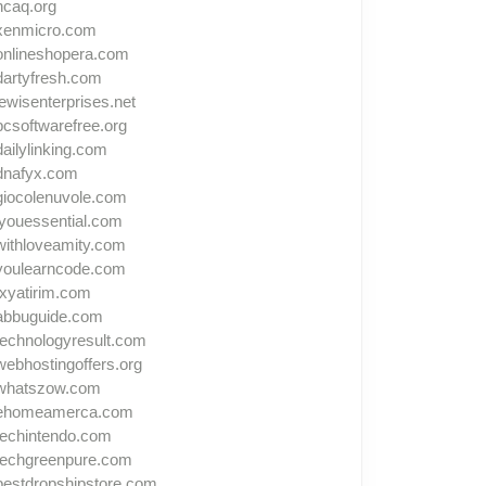
ncaq.org
xenmicro.com
onlineshopera.com
dartyfresh.com
lewisenterprises.net
pcsoftwarefree.org
dailylinking.com
dnafyx.com
giocolenuvole.com
iyouessential.com
withloveamity.com
youlearncode.com
fxyatirim.com
abbuguide.com
technologyresult.com
webhostingoffers.org
whatszow.com
ehomeamerca.com
techintendo.com
techgreenpure.com
bestdropshipstore.com