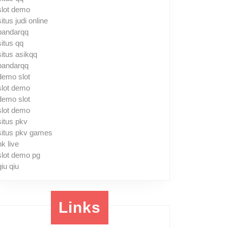
slot demo
situs judi online
bandarqq
situs qq
situs asikqq
bandarqq
demo slot
slot demo
demo slot
slot demo
situs pkv
situs pkv games
hk live
slot demo pg
qiu qiu
gan
Links