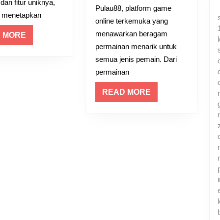
dan fitur uniknya,
Pulau88, platform game
Platform
n menetapkan
online terkemuka yang
Game
menawarkan beragam
READ
 MORE
Online
MORE
permainan menarik untuk
Premier
semua jenis pemain. Dari
permainan
READ
READ MORE
MORE