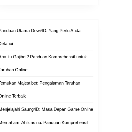
Panduan Utama Dewi4D: Yang Perlu Anda
Ketahui
Apa itu Gajibet? Panduan Komprehensif untuk
Taruhan Online
Temukan Majestibet: Pengalaman Taruhan
Online Terbaik
Menjelajahi Saung4D: Masa Depan Game Online
Memahami Ahlicasino: Panduan Komprehensif