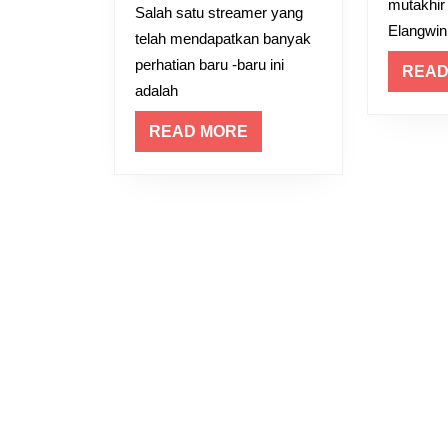
mutakhir 
Salah satu streamer yang
oleh
Elangwi
telah mendapatkan banyak
Storm
perhatian baru -baru ini
READ
adalah
READ
READ MORE
MORE