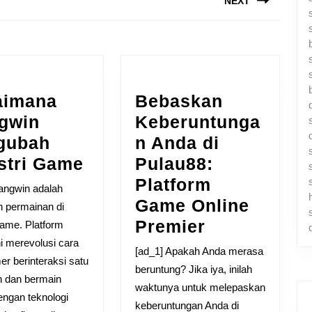
NEXT
Next
post:
aimana
Bebaskan
gwin
Keberuntunga
gubah
n Anda di
Bagaimana
stri Game
Pulau88:
Elangwin
Platform
langwin adalah
Mengubah
Game Online
 permainan di
Industri
Bebaskan
Premier
game. Platform
ini merevolusi cara
Game
Keberuntun
[ad_1] Apakah Anda merasa
er berinteraksi satu
Anda
beruntung? Jika iya, inilah
n dan bermain
di
waktunya untuk melepaskan
ngan teknologi
keberuntungan Anda di
Pulau88: