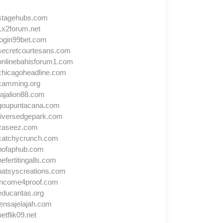
stagehubs.com
1x2forum.net
login99bet.com
secretcourtesans.com
onlinebahisforum1.com
chicagoheadline.com
camming.org
rajalion88.com
goupuntacana.com
riversedgepark.com
zaseez.com
catchycrunch.com
nofaphub.com
nefertitingalls.com
patsyscreations.com
income4proof.com
educaritas.org
lensajelajah.com
betflik09.net