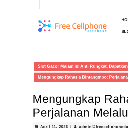
Skip
to
content
HO
Skip
to
SL
content
Slot Gacor Malam Ini Anti Rungkat, Dapatka
Mengungkap Rahasia Bintangmpo: Perjalanan
Mengungkap Raha
Perjalanan Melalu
April
April 11, 2026
admin@freecellphoneda
|