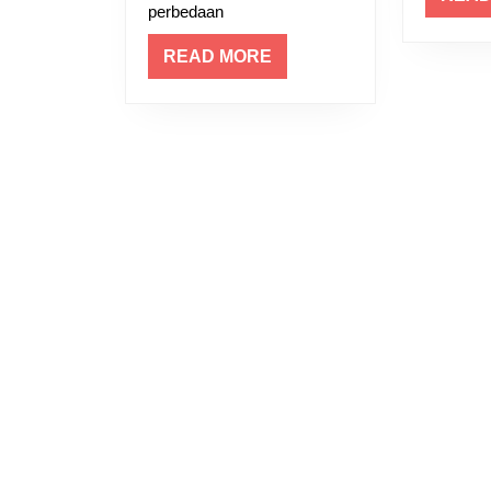
perbedaan
READ
READ MORE
MORE