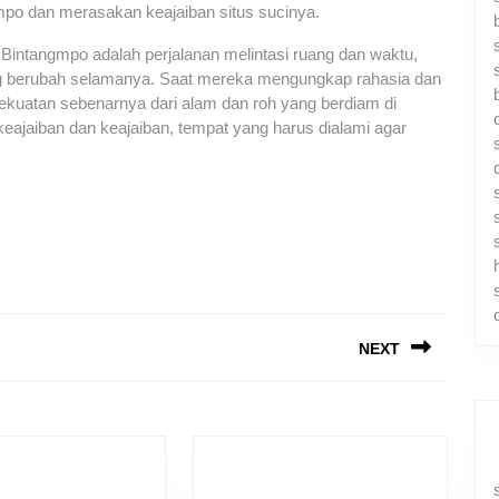
po dan merasakan keajaiban situs sucinya.
 Bintangmpo adalah perjalanan melintasi ruang dan waktu,
g berubah selamanya. Saat mereka mengungkap rahasia dan
ekuatan sebenarnya dari alam dan roh yang berdiam di
ajaiban dan keajaiban, tempat yang harus dialami agar
NEXT
Next
post: