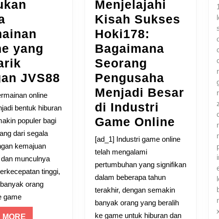
ukan
Menjelajahi
a
Kisah Sukses
mainan
Hoki178:
ne yang
Bagaimana
rik
Seorang
Temukan
gan JVS88
Pengusaha
dunia
Menjadi Besar
ermainan online
permainan
di Industri
njadi bentuk hiburan
online
Menjel
Game Online
akin populer bagi
ang dari segala
yang
Kisah
[ad_1] Industri game online
ngan kemajuan
menarik
Sukse
telah mengalami
i dan munculnya
dengan
Hoki17
pertumbuhan yang signifikan
berkecepatan tinggi,
JVS88
dalam beberapa tahun
Bagai
banyak orang
terakhir, dengan semakin
Seora
ke game
banyak orang yang beralih
Pengu
ke game untuk hiburan dan
READ
 MORE