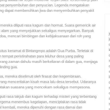
 tempat penyembuhan dan penyucian. Legenda mengatakan
s yang dapat membersihkan jiwa dan menyembuhkan penyakit
, mereka diliputi rasa kagum dan hormat. Suara gemericik air
ni alam yang menyejukkan sekaligus menyegarkan. Banyak
erdoa, mencari bimbingan dan kebijaksanaan dari roh yang
itus keramat di Bintangmpo adalah Gua Purba. Terletak di
 tempat peristirahatan para leluhur desa yang paling
rang zaman dahulu masih berkeliaran di dalam gua, menjaga
inding gua.
, mereka diselimuti oleh firasat dan kegembiraan.
 yang menceritakan kisah masa lalu desa tersebut. Udaranya
ciptakan suasana yang mencekam sekaligus mempesona.
puti rasa takjub dan kagum terhadap misteri yang terbentang
ergema menembus kegelapan, menciptakan rasa tidak
 kembali, mereka dipenuhi dengan rasa damai dan