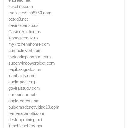
ericreed.net
fluxetine.com
mobilecasino8760.com
betqq3.net
casinoloans5.us
CasinoAuction.us
kipooglecouk.us
mykitchennhome.com
aumoulinvert.com
thefoodiepassport.com
superwindowproject.com
papibakigrafo.com
icanhazjs.com
canimpact.org
goviralstudy.com
cartourism.net
apple-cores.com
pulserasdeactividad10.com
barbaracarlotti.com
desktopmining.net
inthebleachers.net