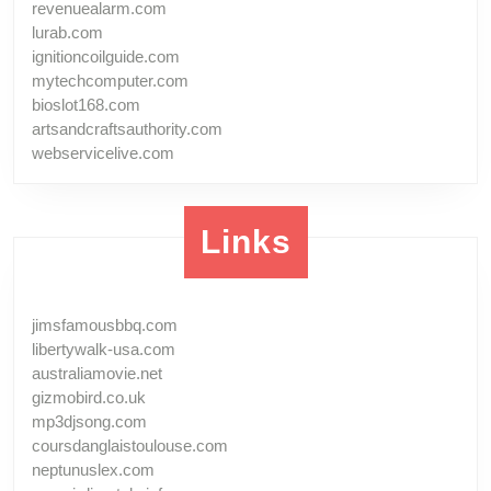
revenuealarm.com
lurab.com
ignitioncoilguide.com
mytechcomputer.com
bioslot168.com
artsandcraftsauthority.com
webservicelive.com
Links
jimsfamousbbq.com
libertywalk-usa.com
australiamovie.net
gizmobird.co.uk
mp3djsong.com
coursdanglaistoulouse.com
neptunuslex.com