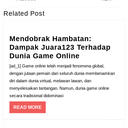
navigation
Related Post
Previous
Next
post:
post:
Mendobrak Hambatan:
Dampak Juara123 Terhadap
Mendobrak
Dunia Game Online
Hambatan:
[ad_1] Game online telah menjadi fenomena global,
Dampak
dengan jutaan pemain dari seluruh dunia membenamkan
Juara123
diri dalam dunia virtual, melawan lawan, dan
menyelesaikan tantangan. Namun, dunia game online
Terhadap
secara tradisional didominasi
Dunia
Game
READ
READ MORE
MORE
Online