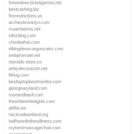
freeonlinecricketgames.net
bestcashing.biz
firerestrictions.us
archiesbrooklyn.com
muambeiros.net
infozblog.com
chonbaihat.com
elblogdeoscargonzalez.com
webpromote.net
steroids-store.co
arteydecoracion.net
fithog.com
bestlaptopbestmonitor.com
georginaryland.com
roseandbasil.com
thewhitewhitelights.com
atdhe.ws
heckrodtwetland.org
halfheardinthestillness.com
mybestmassagechair.com