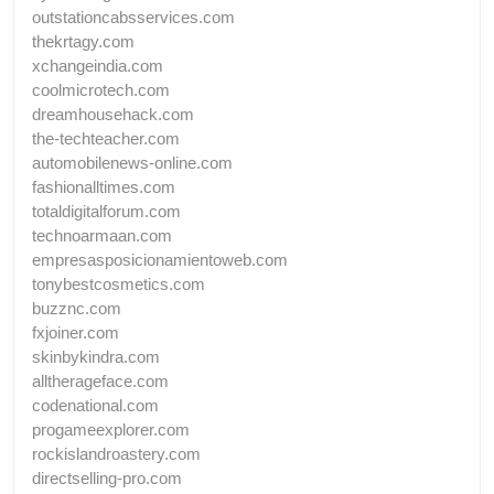
outstationcabsservices.com
thekrtagy.com
xchangeindia.com
coolmicrotech.com
dreamhousehack.com
the-techteacher.com
automobilenews-online.com
fashionalltimes.com
totaldigitalforum.com
technoarmaan.com
empresasposicionamientoweb.com
tonybestcosmetics.com
buzznc.com
fxjoiner.com
skinbykindra.com
alltherageface.com
codenational.com
progameexplorer.com
rockislandroastery.com
directselling-pro.com