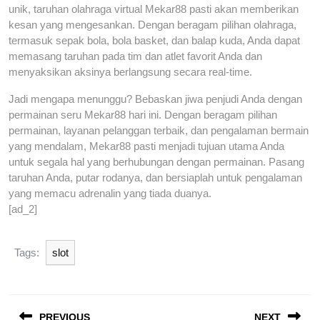
unik, taruhan olahraga virtual Mekar88 pasti akan memberikan
kesan yang mengesankan. Dengan beragam pilihan olahraga,
termasuk sepak bola, bola basket, dan balap kuda, Anda dapat
memasang taruhan pada tim dan atlet favorit Anda dan
menyaksikan aksinya berlangsung secara real-time.
Jadi mengapa menunggu? Bebaskan jiwa penjudi Anda dengan
permainan seru Mekar88 hari ini. Dengan beragam pilihan
permainan, layanan pelanggan terbaik, dan pengalaman bermain
yang mendalam, Mekar88 pasti menjadi tujuan utama Anda
untuk segala hal yang berhubungan dengan permainan. Pasang
taruhan Anda, putar rodanya, dan bersiaplah untuk pengalaman
yang memacu adrenalin yang tiada duanya.
[ad_2]
Tags:
slot
Post
PREVIOUS
NEXT