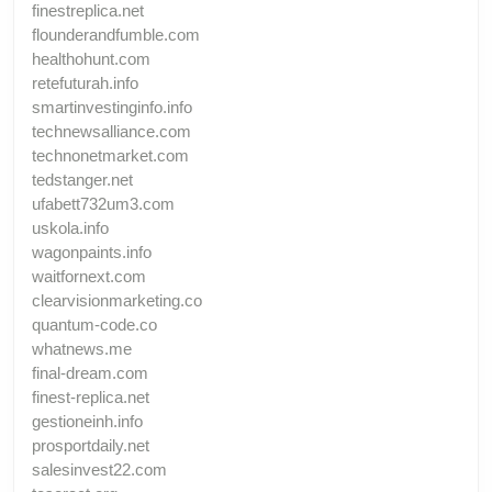
finestreplica.net
flounderandfumble.com
healthohunt.com
retefuturah.info
smartinvestinginfo.info
technewsalliance.com
technonetmarket.com
tedstanger.net
ufabett732um3.com
uskola.info
wagonpaints.info
waitfornext.com
clearvisionmarketing.co
quantum-code.co
whatnews.me
final-dream.com
finest-replica.net
gestioneinh.info
prosportdaily.net
salesinvest22.com