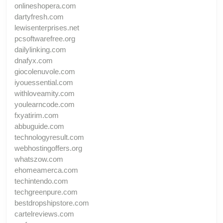
onlineshopera.com
dartyfresh.com
lewisenterprises.net
pcsoftwarefree.org
dailylinking.com
dnafyx.com
giocolenuvole.com
iyouessential.com
withloveamity.com
youlearncode.com
fxyatirim.com
abbuguide.com
technologyresult.com
webhostingoffers.org
whatszow.com
ehomeamerca.com
techintendo.com
techgreenpure.com
bestdropshipstore.com
cartelreviews.com