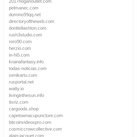
2017hoganoutlet.com
pelmanec.com
domino99qq.net
directoryoftheweb.com
donttellashton.com
rush3studio.com
roro90.com
herzio.com
in-hi5.com
krainafantasy.info
todas-noticias.com
senikartu.com
rusportal.net
watty.io
livinginthesun.info
itsriz.com
cargoods.shop
capetownacupuncture.com
bitcoinvideospro.com
cosmiccrowcollective.com
alain-jacquet.com