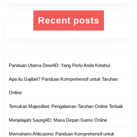
Recent posts
Panduan Utama Dewi4D: Yang Perlu Anda Ketahui
Apa itu Gajibet? Panduan Komprehensif untuk Taruhan
Online
Temukan Majestibet: Pengalaman Taruhan Online Terbaik
Menjelajahi Saung4D: Masa Depan Game Online
Memahami Ahlicasino: Panduan Komprehensif untuk