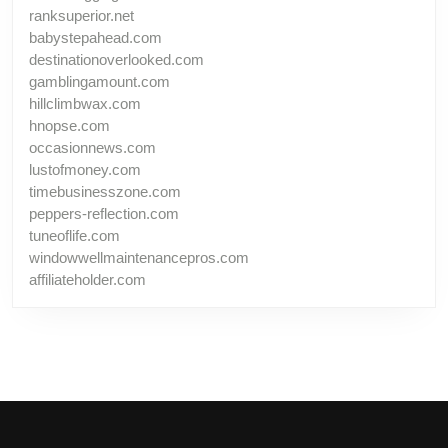
ranksuperior.net
babystepahead.com
destinationoverlooked.com
gamblingamount.com
hillclimbwax.com
hnopse.com
occasionnews.com
lustofmoney.com
timebusinesszone.com
peppers-reflection.com
tuneoflife.com
windowwellmaintenancepros.com
affiliateholder.com