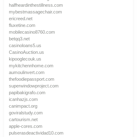
halfheardinthestillness.com
mybestmassagechair.com
ericreed.net
fluxetine.com
mobilecasino8760.com
betqq3.net
casinoloans5.us
CasinoAuction.us
kipooglecouk.us
mykitchennhome.com
aumoulinvert.com
thefoodiepassport.com
superwindowproject.com
papibakigrafo.com
icanhazjs.com
canimpact.org
goviralstudy.com
cartourism.net
apple-cores.com
pulserasdeactividad10.com