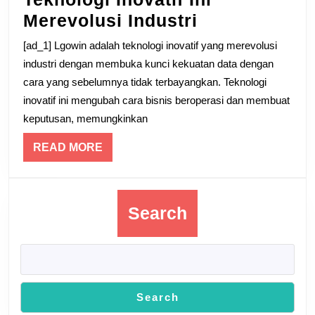
Membuka
Merevolusi Industri
Kunci
[ad_1] Lgowin adalah teknologi inovatif yang merevolusi
Kekuatan
industri dengan membuka kunci kekuatan data dengan
Lgowin:
cara yang sebelumnya tidak terbayangkan. Teknologi
inovatif ini mengubah cara bisnis beroperasi dan membuat
Bagaimana
keputusan, memungkinkan
Teknologi
Inovatif
READ
READ MORE
MORE
Ini
Merevolusi
Industri
Search
Search