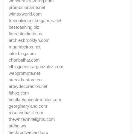
wonderfultraveling.com
promocioname.net
wimaxworld.com
freeonlinecricketgames.net
bestcashing.biz
firerestrictions.us
archiesbrooklyn.com
muambeiros.net
infozblog.com
chonbaihat.com
elblogdeoscargonzalez.com
webpromote.net
steroids-store.co
arteydecoracion.net
fithog.com
bestlaptopbestmonitor.com
georginaryland.com
roseandbasil.com
thewhitewhitelights.com
atdhe.ws
heckrodtwetland.org