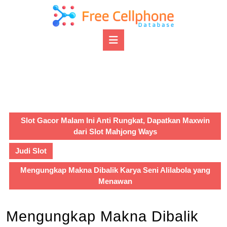
Skip
to
content
Open
Skip
Button
to
content
Slot Gacor Malam Ini Anti Rungkat, Dapatkan Maxwin
dari Slot Mahjong Ways
Judi Slot
Mengungkap Makna Dibalik Karya Seni Alilabola yang
Menawan
Mengungkap Makna Dibalik