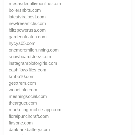
mesasdecultivoonline.com
boilersnbits.com
latestviralpost.com
newfreearticle.com
blitzpowerusa.com
gardenofeaten.com
hycys05.com
onemoremilerunning.com
snowboardsteez.com
instagrambioforgirls.com
cashflowxfiles.com
kmbb10.com
getxtrem.com
weactinfo.com
meshingsocial.com
thearguer.com
marketing-mobile-app.com
floralpunchcraft.com
fiasone.com
danktankbattery.com