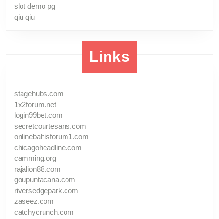
slot demo pg
qiu qiu
Links
stagehubs.com
1x2forum.net
login99bet.com
secretcourtesans.com
onlinebahisforum1.com
chicagoheadline.com
camming.org
rajalion88.com
goupuntacana.com
riversedgepark.com
zaseez.com
catchycrunch.com