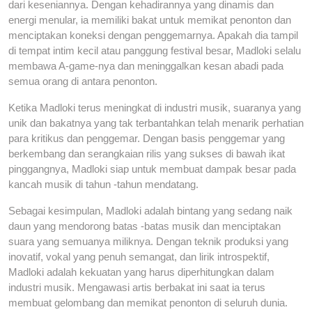
dari keseniannya. Dengan kehadirannya yang dinamis dan
energi menular, ia memiliki bakat untuk memikat penonton dan
menciptakan koneksi dengan penggemarnya. Apakah dia tampil
di tempat intim kecil atau panggung festival besar, Madloki selalu
membawa A-game-nya dan meninggalkan kesan abadi pada
semua orang di antara penonton.
Ketika Madloki terus meningkat di industri musik, suaranya yang
unik dan bakatnya yang tak terbantahkan telah menarik perhatian
para kritikus dan penggemar. Dengan basis penggemar yang
berkembang dan serangkaian rilis yang sukses di bawah ikat
pinggangnya, Madloki siap untuk membuat dampak besar pada
kancah musik di tahun -tahun mendatang.
Sebagai kesimpulan, Madloki adalah bintang yang sedang naik
daun yang mendorong batas -batas musik dan menciptakan
suara yang semuanya miliknya. Dengan teknik produksi yang
inovatif, vokal yang penuh semangat, dan lirik introspektif,
Madloki adalah kekuatan yang harus diperhitungkan dalam
industri musik. Mengawasi artis berbakat ini saat ia terus
membuat gelombang dan memikat penonton di seluruh dunia.