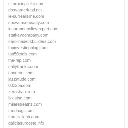
simracinglinks.com
dosyamerkezi.net
le-surrealisme.com
showcasebeauty.com
insurancepolicyexpert.com
statkeycompany.com
carolinadeckbuilders.com
topinvestingblog.com
top50tools.com
the-rep.com
saltyfranks.com
annerani.com
jazzatude.com
0022pa.com
zeroshare.info
bilesinc.com
milaretreatnz.com
modaagi.com
smallvilleph.com
galiciasuroeste.info