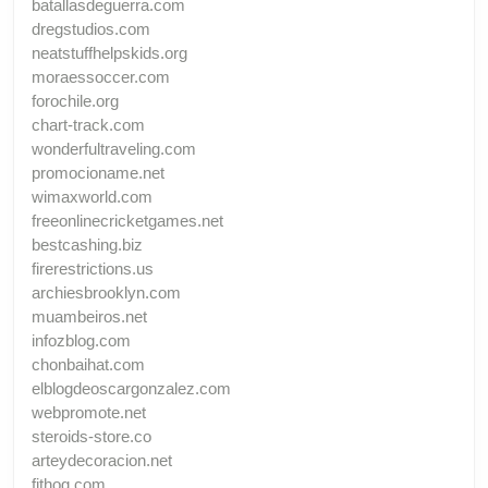
batallasdeguerra.com
dregstudios.com
neatstuffhelpskids.org
moraessoccer.com
forochile.org
chart-track.com
wonderfultraveling.com
promocioname.net
wimaxworld.com
freeonlinecricketgames.net
bestcashing.biz
firerestrictions.us
archiesbrooklyn.com
muambeiros.net
infozblog.com
chonbaihat.com
elblogdeoscargonzalez.com
webpromote.net
steroids-store.co
arteydecoracion.net
fithog.com