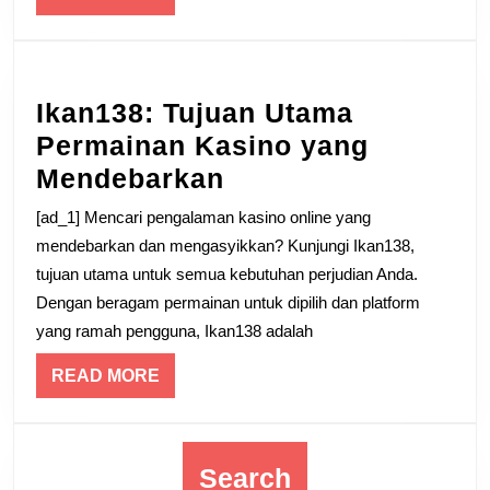
MORE
Online
Populer
Ikan138: Tujuan Utama
Permainan Kasino yang
Ikan138:
Mendebarkan
Tujuan
[ad_1] Mencari pengalaman kasino online yang
Utama
mendebarkan dan mengasyikkan? Kunjungi Ikan138,
Permainan
tujuan utama untuk semua kebutuhan perjudian Anda.
Dengan beragam permainan untuk dipilih dan platform
Kasino
yang ramah pengguna, Ikan138 adalah
yang
Mendebarkan
READ
READ MORE
MORE
Search