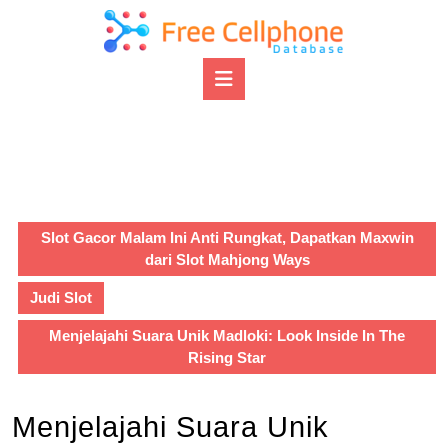
Skip
to
content
Open
Skip
Button
to
content
Slot Gacor Malam Ini Anti Rungkat, Dapatkan Maxwin
dari Slot Mahjong Ways
Judi Slot
Menjelajahi Suara Unik Madloki: Look Inside In The
Rising Star
Menjelajahi Suara Unik