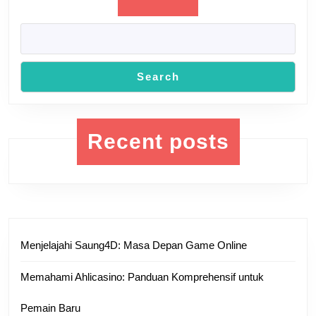
Search
Recent posts
Menjelajahi Saung4D: Masa Depan Game Online
Memahami Ahlicasino: Panduan Komprehensif untuk
Pemain Baru