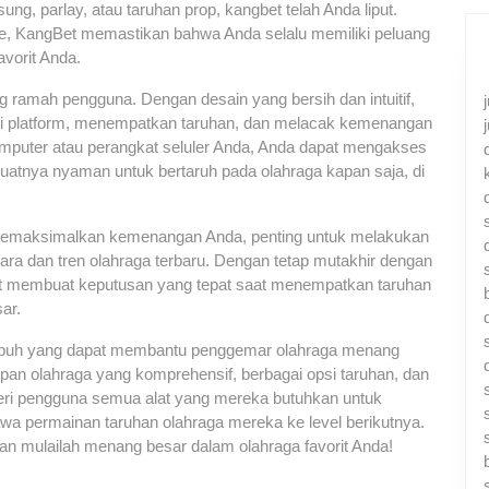
ung, parlay, atau taruhan prop, kangbet telah Anda liput.
me, KangBet memastikan bahwa Anda selalu memiliki peluang
vorit Anda.
 ramah pengguna. Dengan desain yang bersih dan intuitif,
 platform, menempatkan taruhan, dan melacak kemenangan
puter atau perangkat seluler Anda, Anda dapat mengakses
atnya nyaman untuk bertaruh pada olahraga kapan saja, di
emaksimalkan kemenangan Anda, penting untuk melakukan
cara dan tren olahraga terbaru. Dengan tetap mutakhir dengan
 dapat membuat keputusan yang tepat saat menempatkan taruhan
ar.
ampuh yang dapat membantu penggemar olahraga menang
pan olahraga yang komprehensif, berbagai opsi taruhan, dan
i pengguna semua alat yang mereka butuhkan untuk
ermainan taruhan olahraga mereka ke level berikutnya.
an mulailah menang besar dalam olahraga favorit Anda!