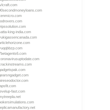
lvlcraft.com
90secondmoneyloans.com
xenmicro.com
rodrovers.com
tripssolution.com
satta-king-india.com
yukigassencanada.com
articlehorizone.com
yuqqbbzp.com
7betagents6.com
coronavirusuptodate.com
crackinstreams.com
gadgetspak.com
gearsngadget.com
hireseodoctor.com
lapsfit.com
levelup-fast.com
mytreepla.net
pokersimulations.com
replicamanufactory.net