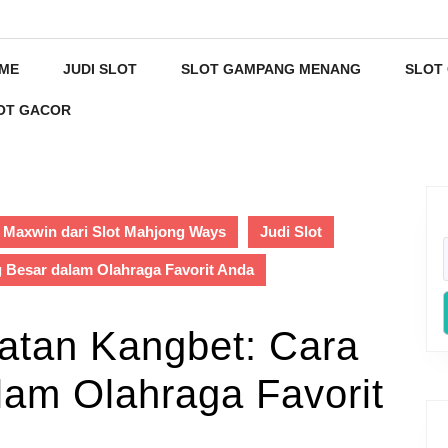
ME
JUDI SLOT
SLOT GAMPANG MENANG
SLOT 
OT GACOR
n Maxwin dari Slot Mahjong Ways
Judi Slot
Besar dalam Olahraga Favorit Anda
atan Kangbet: Cara
am Olahraga Favorit