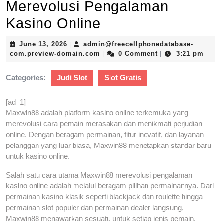
Merevolusi Pengalaman
Kasino Online
June
June 13, 2026
admin@freecellphonedatabase-
|
13,
admin@freecellphonedatabase-
com.preview-domain.com
0 Comment
3:21 pm
|
|
2026
com.preview-
domain.com
Categories:
Judi Slot
Slot Gratis
[ad_1]
Maxwin88 adalah platform kasino online terkemuka yang
merevolusi cara pemain merasakan dan menikmati perjudian
online. Dengan beragam permainan, fitur inovatif, dan layanan
pelanggan yang luar biasa, Maxwin88 menetapkan standar baru
untuk kasino online.
Salah satu cara utama Maxwin88 merevolusi pengalaman
kasino online adalah melalui beragam pilihan permainannya. Dari
permainan kasino klasik seperti blackjack dan roulette hingga
permainan slot populer dan permainan dealer langsung,
Maxwin88 menawarkan sesuatu untuk setiap jenis pemain.