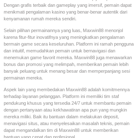
Dengan grafis terbaik dan gameplay yang imersif, pemain dapat
menikmati pengalaman kasino yang benar-benar autentik dari
kenyamanan rumah mereka sendiri.
Selain pilihan permainannya yang luas, Maxwin88 menonjol
karena fitur-fitur inovatifnya yang meningkatkan pengalaman
bermain game secara keseluruhan. Platform ini ramah pengguna
dan intuitif, memudahkan pemain untuk bernavigasi dan
menemukan game favorit mereka. Maxwin88 juga menawarkan
bonus dan promosi yang melimpah, memberikan pemain lebih
banyak peluang untuk menang besar dan memperpanjang sesi
permainan mereka.
Aspek lain yang membedakan Maxwin88 adalah komitmennya
terhadap layanan pelanggan. Platform ini memiliki tim staf
pendukung khusus yang tersedia 24/7 untuk membantu pemain
dengan pertanyaan atau kekhawatiran apa pun yang mungkin
mereka miliki. Baik itu bantuan dalam melakukan deposit,
menavigasi situs, atau menyelesaikan masalah teknis, pemain
dapat mengandalkan tim di Maxwin88 untuk memberikan
bantuan yang cepat dan profesional.