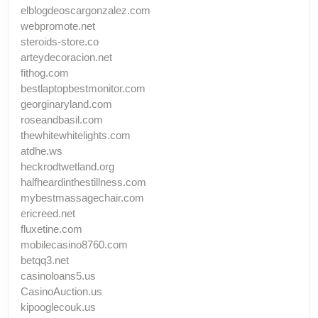
elblogdeoscargonzalez.com
webpromote.net
steroids-store.co
arteydecoracion.net
fithog.com
bestlaptopbestmonitor.com
georginaryland.com
roseandbasil.com
thewhitewhitelights.com
atdhe.ws
heckrodtwetland.org
halfheardinthestillness.com
mybestmassagechair.com
ericreed.net
fluxetine.com
mobilecasino8760.com
betqq3.net
casinoloans5.us
CasinoAuction.us
kipooglecouk.us