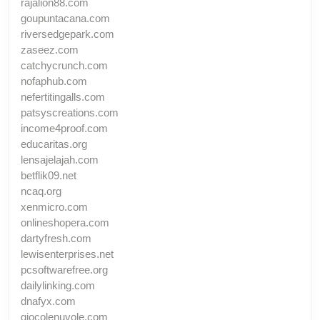
rajalion88.com
goupuntacana.com
riversedgepark.com
zaseez.com
catchycrunch.com
nofaphub.com
nefertitingalls.com
patsyscreations.com
income4proof.com
educaritas.org
lensajelajah.com
betflik09.net
ncaq.org
xenmicro.com
onlineshopera.com
dartyfresh.com
lewisenterprises.net
pcsoftwarefree.org
dailylinking.com
dnafyx.com
giocolenuvole.com