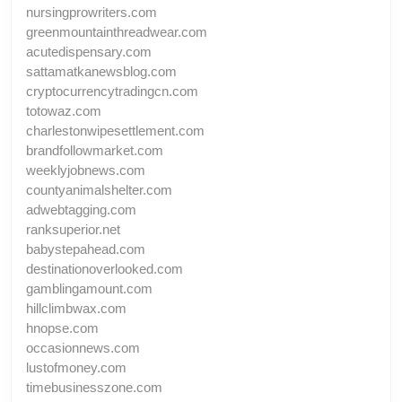
nursingprowriters.com
greenmountainthreadwear.com
acutedispensary.com
sattamatkanewsblog.com
cryptocurrencytradingcn.com
totowaz.com
charlestonwipesettlement.com
brandfollowmarket.com
weeklyjobnews.com
countyanimalshelter.com
adwebtagging.com
ranksuperior.net
babystepahead.com
destinationoverlooked.com
gamblingamount.com
hillclimbwax.com
hnopse.com
occasionnews.com
lustofmoney.com
timebusinesszone.com