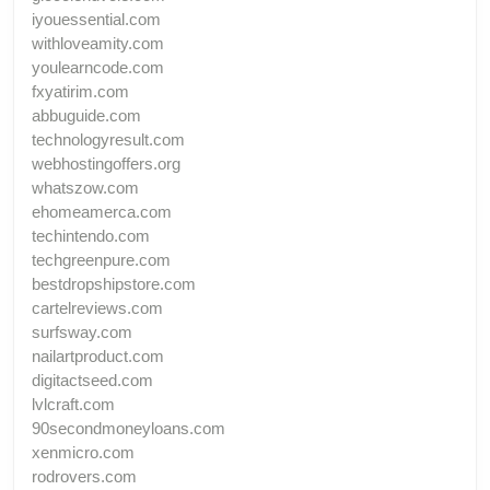
iyouessential.com
withloveamity.com
youlearncode.com
fxyatirim.com
abbuguide.com
technologyresult.com
webhostingoffers.org
whatszow.com
ehomeamerca.com
techintendo.com
techgreenpure.com
bestdropshipstore.com
cartelreviews.com
surfsway.com
nailartproduct.com
digitactseed.com
lvlcraft.com
90secondmoneyloans.com
xenmicro.com
rodrovers.com