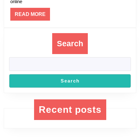
online
QQ8821
READ
READ MORE
MORE
Search
Search
Recent posts