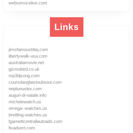
webservicelive.com
Links
jimsfamousbbq.com
libertywalk-usa.com
australiamovie.net
gizmobird.co.uk
mp3djsong.com
coursdanglaistoulouse.com
neptunuslex.com
auguri-di-natale.info
michelewatch.us
omega--watches.us
breitling-watches.us
tgarnettcentrallautoads.com
fixadvert.com