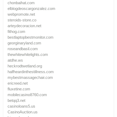
chonbaihat.com
elblogdeoscargonzalez.com
webpromote.net
steroids-store.co
arteydecoracion.net
fithog.com
bestlaptopbestmonitor.com
georginaryland.com
roseandbasil.com
thewhitewhitelights.com
atdhe.ws
heckrodtwetland.org
halfheardinthestillness.com
mybestmassagechair.com
ericreed.net
fluxetine.com
mobilecasino8760.com
betqq3.net
casinoloans5.us
CasinoAuction.us