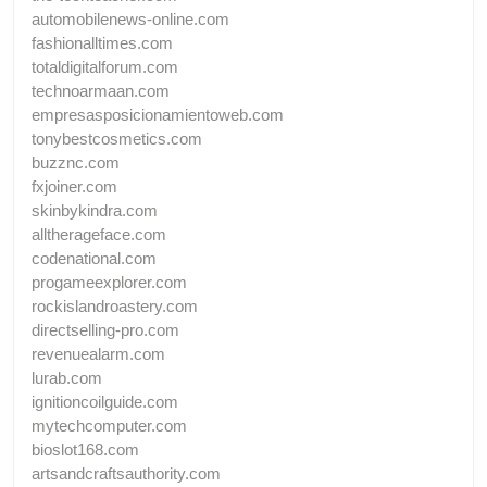
automobilenews-online.com
fashionalltimes.com
totaldigitalforum.com
technoarmaan.com
empresasposicionamientoweb.com
tonybestcosmetics.com
buzznc.com
fxjoiner.com
skinbykindra.com
alltherageface.com
codenational.com
progameexplorer.com
rockislandroastery.com
directselling-pro.com
revenuealarm.com
lurab.com
ignitioncoilguide.com
mytechcomputer.com
bioslot168.com
artsandcraftsauthority.com