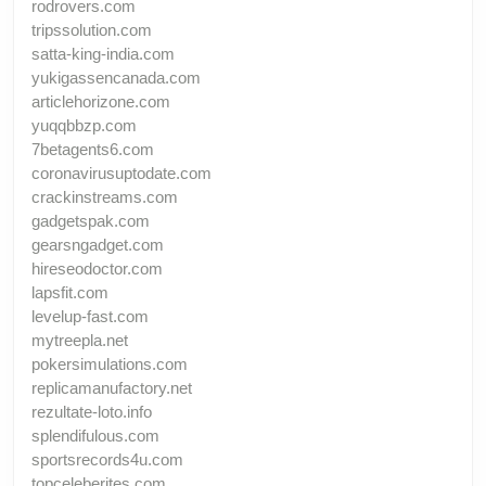
rodrovers.com
tripssolution.com
satta-king-india.com
yukigassencanada.com
articlehorizone.com
yuqqbbzp.com
7betagents6.com
coronavirusuptodate.com
crackinstreams.com
gadgetspak.com
gearsngadget.com
hireseodoctor.com
lapsfit.com
levelup-fast.com
mytreepla.net
pokersimulations.com
replicamanufactory.net
rezultate-loto.info
splendifulous.com
sportsrecords4u.com
topceleberites.com