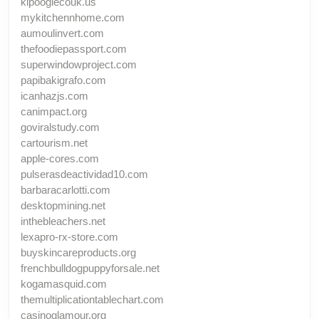
kipooglecouk.us
mykitchennhome.com
aumoulinvert.com
thefoodiepassport.com
superwindowproject.com
papibakigrafo.com
icanhazjs.com
canimpact.org
goviralstudy.com
cartourism.net
apple-cores.com
pulserasdeactividad10.com
barbaracarlotti.com
desktopmining.net
inthebleachers.net
lexapro-rx-store.com
buyskincareproducts.org
frenchbulldogpuppyforsale.net
kogamasquid.com
themultiplicationtablechart.com
casinoglamour.org