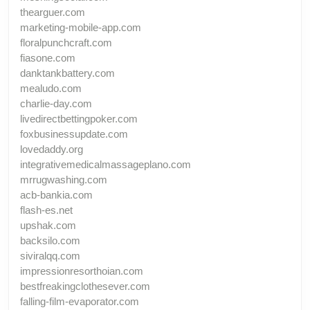
thearguer.com
marketing-mobile-app.com
floralpunchcraft.com
fiasone.com
danktankbattery.com
mealudo.com
charlie-day.com
livedirectbettingpoker.com
foxbusinessupdate.com
lovedaddy.org
integrativemedicalmassageplano.com
mrrugwashing.com
acb-bankia.com
flash-es.net
upshak.com
backsilo.com
siviralqq.com
impressionresorthoian.com
bestfreakingclothesever.com
falling-film-evaporator.com