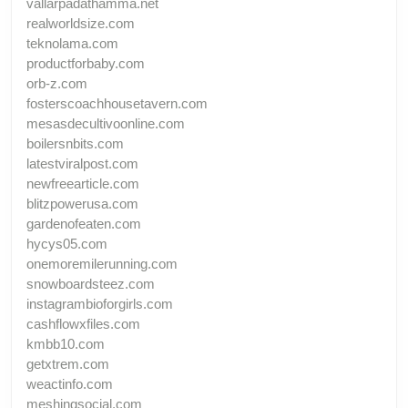
vallarpadathamma.net
realworldsize.com
teknolama.com
productforbaby.com
orb-z.com
fosterscoachhousetavern.com
mesasdecultivoonline.com
boilersnbits.com
latestviralpost.com
newfreearticle.com
blitzpowerusa.com
gardenofeaten.com
hycys05.com
onemoremilerunning.com
snowboardsteez.com
instagrambioforgirls.com
cashflowxfiles.com
kmbb10.com
getxtrem.com
weactinfo.com
meshingsocial.com