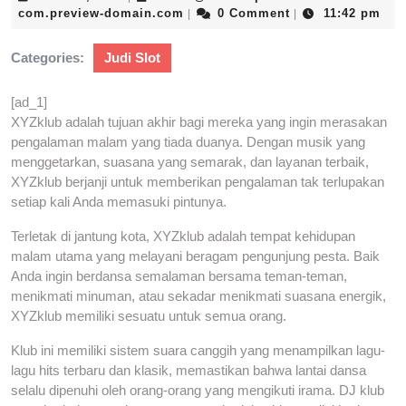
5,
admin@freecellphonedatabase-
com.preview-domain.com
0 Comment
11:42 pm
|
|
2026
com.preview-
domain.com
Categories:
Judi Slot
[ad_1]
XYZklub adalah tujuan akhir bagi mereka yang ingin merasakan
pengalaman malam yang tiada duanya. Dengan musik yang
menggetarkan, suasana yang semarak, dan layanan terbaik,
XYZklub berjanji untuk memberikan pengalaman tak terlupakan
setiap kali Anda memasuki pintunya.
Terletak di jantung kota, XYZklub adalah tempat kehidupan
malam utama yang melayani beragam pengunjung pesta. Baik
Anda ingin berdansa semalaman bersama teman-teman,
menikmati minuman, atau sekadar menikmati suasana energik,
XYZklub memiliki sesuatu untuk semua orang.
Klub ini memiliki sistem suara canggih yang menampilkan lagu-
lagu hits terbaru dan klasik, memastikan bahwa lantai dansa
selalu dipenuhi oleh orang-orang yang mengikuti irama. DJ klub