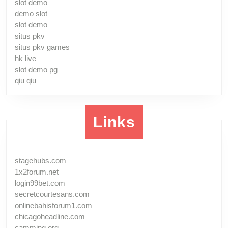
slot demo
demo slot
slot demo
situs pkv
situs pkv games
hk live
slot demo pg
qiu qiu
Links
stagehubs.com
1x2forum.net
login99bet.com
secretcourtesans.com
onlinebahisforum1.com
chicagoheadline.com
camming.org