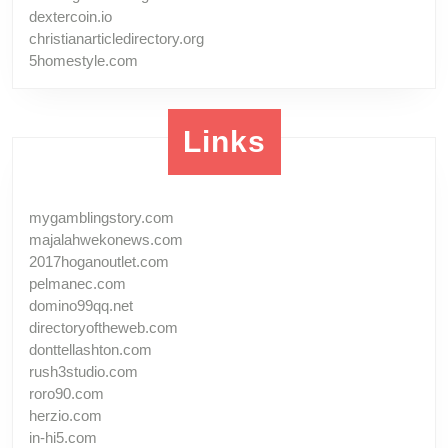
dextercoin.io
christianarticledirectory.org
5homestyle.com
Links
mygamblingstory.com
majalahwekonews.com
2017hoganoutlet.com
pelmanec.com
domino99qq.net
directoryoftheweb.com
donttellashton.com
rush3studio.com
roro90.com
herzio.com
in-hi5.com