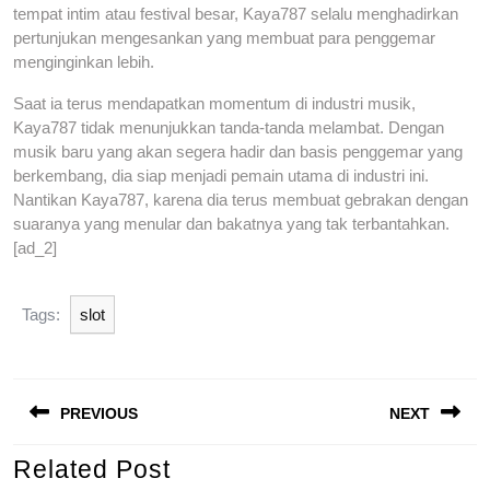
tempat intim atau festival besar, Kaya787 selalu menghadirkan
pertunjukan mengesankan yang membuat para penggemar
menginginkan lebih.
Saat ia terus mendapatkan momentum di industri musik,
Kaya787 tidak menunjukkan tanda-tanda melambat. Dengan
musik baru yang akan segera hadir dan basis penggemar yang
berkembang, dia siap menjadi pemain utama di industri ini.
Nantikan Kaya787, karena dia terus membuat gebrakan dengan
suaranya yang menular dan bakatnya yang tak terbantahkan.
[ad_2]
Tags:
slot
Post
PREVIOUS
NEXT
navigation
Related Post
Previous
Next