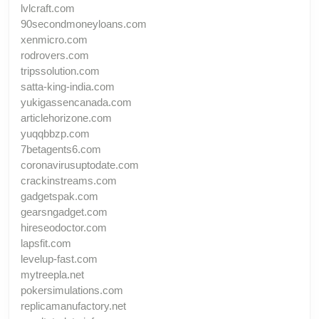
lvlcraft.com
90secondmoneyloans.com
xenmicro.com
rodrovers.com
tripssolution.com
satta-king-india.com
yukigassencanada.com
articlehorizone.com
yuqqbbzp.com
7betagents6.com
coronavirusuptodate.com
crackinstreams.com
gadgetspak.com
gearsngadget.com
hireseodoctor.com
lapsfit.com
levelup-fast.com
mytreepla.net
pokersimulations.com
replicamanufactory.net