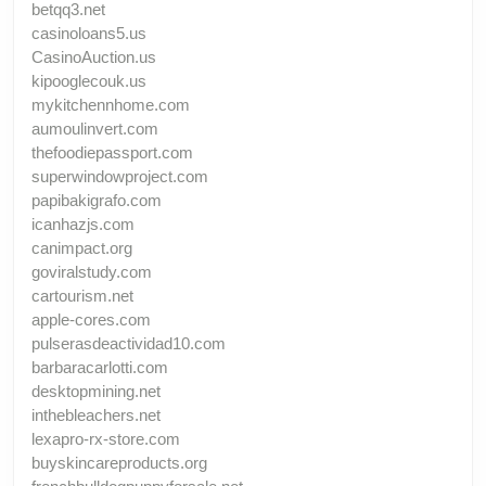
betqq3.net
casinoloans5.us
CasinoAuction.us
kipooglecouk.us
mykitchennhome.com
aumoulinvert.com
thefoodiepassport.com
superwindowproject.com
papibakigrafo.com
icanhazjs.com
canimpact.org
goviralstudy.com
cartourism.net
apple-cores.com
pulserasdeactividad10.com
barbaracarlotti.com
desktopmining.net
inthebleachers.net
lexapro-rx-store.com
buyskincareproducts.org