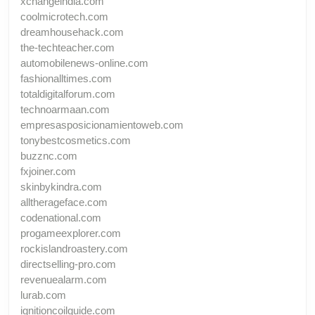
xchangeindia.com
coolmicrotech.com
dreamhousehack.com
the-techteacher.com
automobilenews-online.com
fashionalltimes.com
totaldigitalforum.com
technoarmaan.com
empresasposicionamientoweb.com
tonybestcosmetics.com
buzznc.com
fxjoiner.com
skinbykindra.com
alltherageface.com
codenational.com
progameexplorer.com
rockislandroastery.com
directselling-pro.com
revenuealarm.com
lurab.com
ignitioncoilguide.com