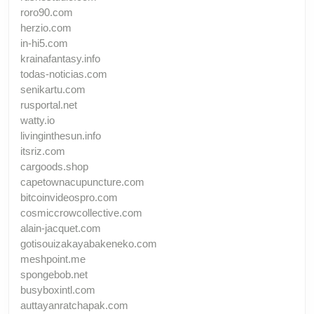
roro90.com
herzio.com
in-hi5.com
krainafantasy.info
todas-noticias.com
senikartu.com
rusportal.net
watty.io
livinginthesun.info
itsriz.com
cargoods.shop
capetownacupuncture.com
bitcoinvideospro.com
cosmiccrowcollective.com
alain-jacquet.com
gotisouizakayabakeneko.com
meshpoint.me
spongebob.net
busyboxintl.com
auttayanratchapak.com