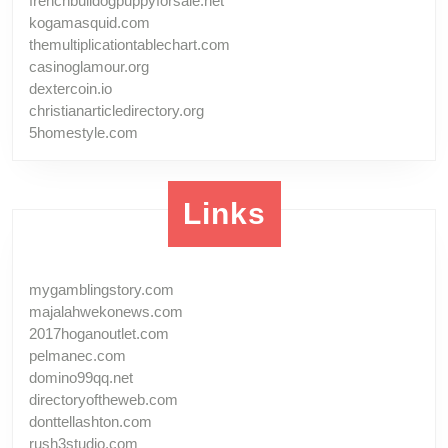
frenchbulldogpuppyforsale.net
kogamasquid.com
themultiplicationtablechart.com
casinoglamour.org
dextercoin.io
christianarticledirectory.org
5homestyle.com
Links
mygamblingstory.com
majalahwekonews.com
2017hoganoutlet.com
pelmanec.com
domino99qq.net
directoryoftheweb.com
donttellashton.com
rush3studio.com