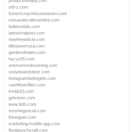
productforbaby.com
orb-z.com
fosterscoachhousetavern.com
mesasdecultivoonline.com
boilersnbits.com
latestviralpost.com
newfreearticle.com
blitzpowerusa.com
gardenofeaten.com
hycys05.com
onemoremilerunning.com
snowboardsteez.com
instagrambioforgirls.com
cashflowxfiles.com
kmbb10.com
getxtrem.com
weactinfo.com
meshingsocial.com
thearguer.com
marketing-mobile-app.com
floralpunchcraft.com