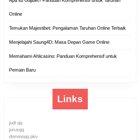
Apa itu Gajibet? Panduan Komprehensif untuk Taruhan
Online
Temukan Majestibet: Pengalaman Taruhan Online Terbaik
Menjelajahi Saung4D: Masa Depan Game Online
Memahami Ahlicasino: Panduan Komprehensif untuk
Pemain Baru
Links
judi qq
jurusqq
dominoqq pkv