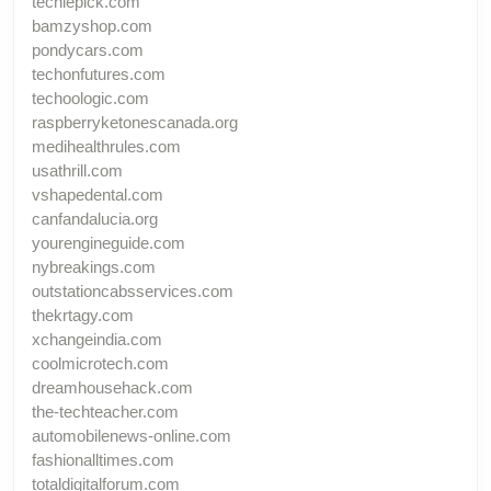
techiepick.com
bamzyshop.com
pondycars.com
techonfutures.com
techoologic.com
raspberryketonescanada.org
medihealthrules.com
usathrill.com
vshapedental.com
canfandalucia.org
yourengineguide.com
nybreakings.com
outstationcabsservices.com
thekrtagy.com
xchangeindia.com
coolmicrotech.com
dreamhousehack.com
the-techteacher.com
automobilenews-online.com
fashionalltimes.com
totaldigitalforum.com