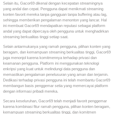
Selain itu, Gacor69 dikenal dengan kecepatan streamingnya
yang andal dan cepat. Pengguna dapat menikmati streaming
konten favorit mereka tanpa gangguan tanpa buffering atau lag,
sehingga memberikan pengalaman menonton yang lancar. Hal
ini membuat Gacor69 mendapatkan reputasi sebagai platform
andal yang dapat dipercaya oleh pengguna untuk menghadirkan
streaming berkualitas tinggi setiap saat.
Selain antarmukanya yang ramah pengguna, pilihan konten yang
beragam, dan kemampuan streaming berkualitas tinggi, Gacor69
juga menonjol karena komitmennya terhadap privasi dan
keamanan pengguna. Platform ini menggunakan teknologi
enkripsi yang kuat untuk melindungi data pengguna dan
memastikan pengalaman penelusuran yang aman dan terjamin.
Dedikasi terhadap privasi pengguna ini telah membantu Gacor69
membangun basis penggemar setia yang memercayai platform
dengan informasi pribadi mereka.
Secara keseluruhan, Gacor69 telah menjadi favorit penggemar
karena kombinasi fitur ramah pengguna, pilihan konten beragam,
kemampuan streaming berkualitas tinggi, dan komitmen