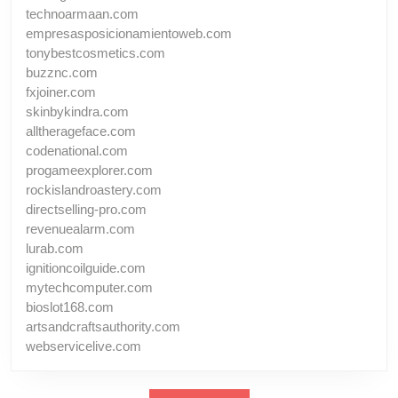
technoarmaan.com
empresasposicionamientoweb.com
tonybestcosmetics.com
buzznc.com
fxjoiner.com
skinbykindra.com
alltherageface.com
codenational.com
progameexplorer.com
rockislandroastery.com
directselling-pro.com
revenuealarm.com
lurab.com
ignitioncoilguide.com
mytechcomputer.com
bioslot168.com
artsandcraftsauthority.com
webservicelive.com