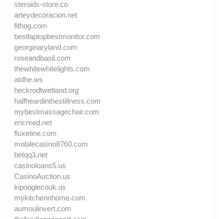
steroids-store.co
arteydecoracion.net
fithog.com
bestlaptopbestmonitor.com
georginaryland.com
roseandbasil.com
thewhitewhitelights.com
atdhe.ws
heckrodtwetland.org
halfheardinthestillness.com
mybestmassagechair.com
ericreed.net
fluxetine.com
mobilecasino8760.com
betqq3.net
casinoloans5.us
CasinoAuction.us
kipooglecouk.us
mykitchennhome.com
aumoulinvert.com