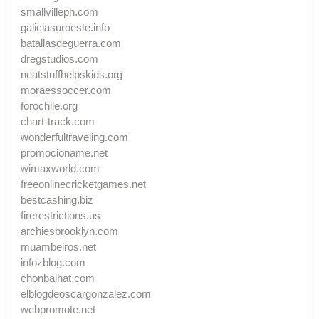
smallvilleph.com
galiciasuroeste.info
batallasdeguerra.com
dregstudios.com
neatstuffhelpskids.org
moraessoccer.com
forochile.org
chart-track.com
wonderfultraveling.com
promocioname.net
wimaxworld.com
freeonlinecricketgames.net
bestcashing.biz
firerestrictions.us
archiesbrooklyn.com
muambeiros.net
infozblog.com
chonbaihat.com
elblogdeoscargonzalez.com
webpromote.net