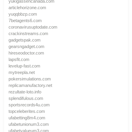
yukigassencanada.com
articlehorizone.com
yuqqbbzp.com
7betagents6.com
coronavirusuptodate.com
crackinstreams.com
gadgetspak.com
gearsngadget.com
hireseodoctor.com
lapsfit.com
levelup-fast.com
mytreepla.net
pokersimulations.com
replicamanufactory.net
rezultate-loto.info
splendifulous.com
sportsrecords4u.com
topceleberites.com
ufabetting8m4.com
ufabetunionum3.com
ufabetvalueum3.com