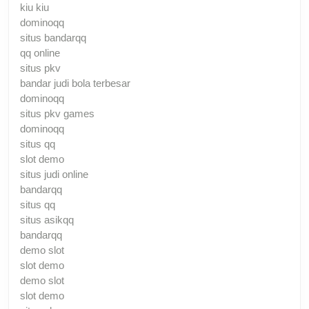
kiu kiu
dominoqq
situs bandarqq
qq online
situs pkv
bandar judi bola terbesar
dominoqq
situs pkv games
dominoqq
situs qq
slot demo
situs judi online
bandarqq
situs qq
situs asikqq
bandarqq
demo slot
slot demo
demo slot
slot demo