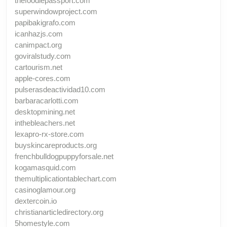
thefoodiepassport.com
superwindowproject.com
papibakigrafo.com
icanhazjs.com
canimpact.org
goviralstudy.com
cartourism.net
apple-cores.com
pulserasdeactividad10.com
barbaracarlotti.com
desktopmining.net
inthebleachers.net
lexapro-rx-store.com
buyskincareproducts.org
frenchbulldogpuppyforsale.net
kogamasquid.com
themultiplicationtablechart.com
casinoglamour.org
dextercoin.io
christianarticledirectory.org
5homestyle.com