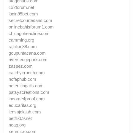
stagehubs.com
1x2forum.net
login99bet.com
secretcourtesans.com
onlinebahisforum1.com
chicagoheadline.com
camming.org
rajalion88.com
goupuntacana.com
riversedgepark.com
zaseez.com
catchycrunch.com
nofaphub.com
nefertitingalls.com
patsyscreations.com
income4proof.com
educaritas.org
lensajelajah.com
betflik09.net
ncaq.org
xenmicro.com