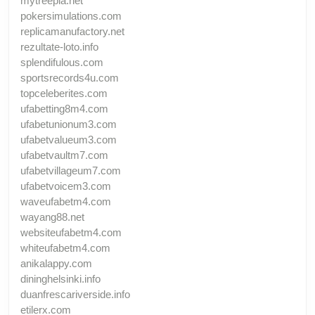
mytreepla.net
pokersimulations.com
replicamanufactory.net
rezultate-loto.info
splendifulous.com
sportsrecords4u.com
topceleberites.com
ufabetting8m4.com
ufabetunionum3.com
ufabetvalueum3.com
ufabetvaultm7.com
ufabetvillageum7.com
ufabetvoicem3.com
waveufabetm4.com
wayang88.net
websiteufabetm4.com
whiteufabetm4.com
anikalappy.com
dininghelsinki.info
duanfrescariverside.info
etilerx.com