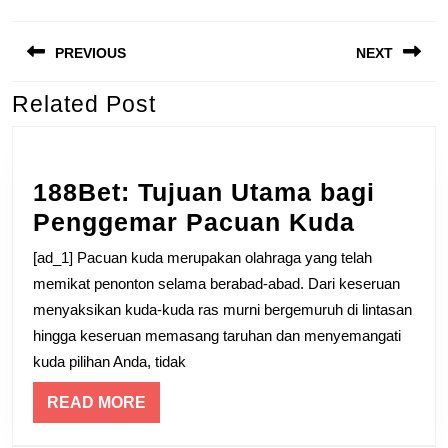
Post
PREVIOUS
NEXT
navigation
Related Post
Previous
Next
post:
post:
188Bet: Tujuan Utama bagi
188Bet
Penggemar Pacuan Kuda
Tujuan
[ad_1] Pacuan kuda merupakan olahraga yang telah
Utama
memikat penonton selama berabad-abad. Dari keseruan
bagi
menyaksikan kuda-kuda ras murni bergemuruh di lintasan
hingga keseruan memasang taruhan dan menyemangati
Pengg
kuda pilihan Anda, tidak
Pacua
Kuda
READ
READ MORE
MORE