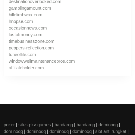
destinationoverlooked.com
gamblingamount.com
hillclimbwax.com
hnopse.com
occasionnews.com
lustofmoney.com
timebusinesszone.com
peppers-reflection.com
tuneoflife.com
windowwellmaintenancepros.com
affiliateholder.com
poker
|
situs pkv games
|
bandarqq
|
bandarqq
|
dominoqq
|
dominoqq
|
dominoqq
|
dominoqq
|
dominoqq
|
slot anti rungkat
|