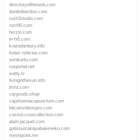
directoryoftheweb.com
donttellashton.com
rush3studio.com
roro90.com
herzio.com
in-hi5.com
krainafantasy.info
todas-noticias.com
senikartu.com
rusportal.net
watty.io
livinginthesun.info
itsriz.com
cargoods.shop
capetownacupuncture.com
bitcoinvideospro.com
cosmiccrowcollective.com
alain-jacquet.com
gotisouizakayabakeneko.com
meshpoint.me