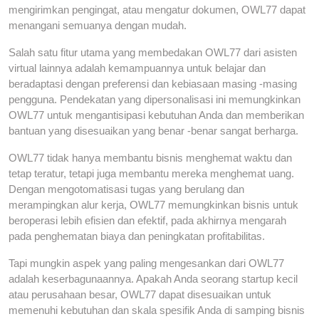
mengirimkan pengingat, atau mengatur dokumen, OWL77 dapat
menangani semuanya dengan mudah.
Salah satu fitur utama yang membedakan OWL77 dari asisten
virtual lainnya adalah kemampuannya untuk belajar dan
beradaptasi dengan preferensi dan kebiasaan masing -masing
pengguna. Pendekatan yang dipersonalisasi ini memungkinkan
OWL77 untuk mengantisipasi kebutuhan Anda dan memberikan
bantuan yang disesuaikan yang benar -benar sangat berharga.
OWL77 tidak hanya membantu bisnis menghemat waktu dan
tetap teratur, tetapi juga membantu mereka menghemat uang.
Dengan mengotomatisasi tugas yang berulang dan
merampingkan alur kerja, OWL77 memungkinkan bisnis untuk
beroperasi lebih efisien dan efektif, pada akhirnya mengarah
pada penghematan biaya dan peningkatan profitabilitas.
Tapi mungkin aspek yang paling mengesankan dari OWL77
adalah keserbagunaannya. Apakah Anda seorang startup kecil
atau perusahaan besar, OWL77 dapat disesuaikan untuk
memenuhi kebutuhan dan skala spesifik Anda di samping bisnis