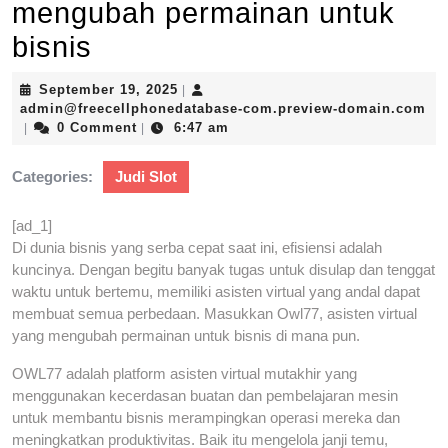
mengubah permainan untuk
bisnis
September
September 19, 2025
|
19,
admin@freecellphonedatabase-com.preview-domain.com
admin@freecellphonedatabase-
2025
0 Comment
6:47 am
|
|
com.preview-
domain.com
Categories:
Judi Slot
[ad_1]
Di dunia bisnis yang serba cepat saat ini, efisiensi adalah
kuncinya. Dengan begitu banyak tugas untuk disulap dan tenggat
waktu untuk bertemu, memiliki asisten virtual yang andal dapat
membuat semua perbedaan. Masukkan Owl77, asisten virtual
yang mengubah permainan untuk bisnis di mana pun.
OWL77 adalah platform asisten virtual mutakhir yang
menggunakan kecerdasan buatan dan pembelajaran mesin
untuk membantu bisnis merampingkan operasi mereka dan
meningkatkan produktivitas. Baik itu mengelola janji temu,