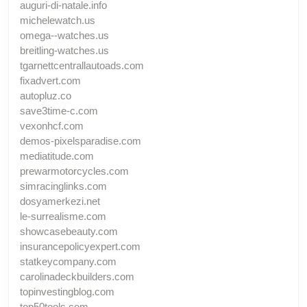
auguri-di-natale.info
michelewatch.us
omega--watches.us
breitling-watches.us
tgarnettcentrallautoads.com
fixadvert.com
autopluz.co
save3time-c.com
vexonhcf.com
demos-pixelsparadise.com
mediatitude.com
prewarmotorcycles.com
simracinglinks.com
dosyamerkezi.net
le-surrealisme.com
showcasebeauty.com
insurancepolicyexpert.com
statkeycompany.com
carolinadeckbuilders.com
topinvestingblog.com
top50tools.com