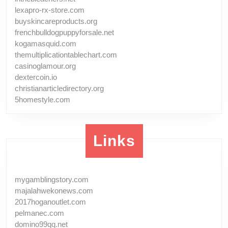
lexapro-rx-store.com
buyskincareproducts.org
frenchbulldogpuppyforsale.net
kogamasquid.com
themultiplicationtablechart.com
casinoglamour.org
dextercoin.io
christianarticledirectory.org
5homestyle.com
Links
mygamblingstory.com
majalahwekonews.com
2017hoganoutlet.com
pelmanec.com
domino99qq.net