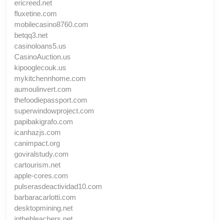
ericreed.net
fluxetine.com
mobilecasino8760.com
betqq3.net
casinoloans5.us
CasinoAuction.us
kipooglecouk.us
mykitchennhome.com
aumoulinvert.com
thefoodiepassport.com
superwindowproject.com
papibakigrafo.com
icanhazjs.com
canimpact.org
goviralstudy.com
cartourism.net
apple-cores.com
pulserasdeactividad10.com
barbaracarlotti.com
desktopmining.net
inthebleachers.net