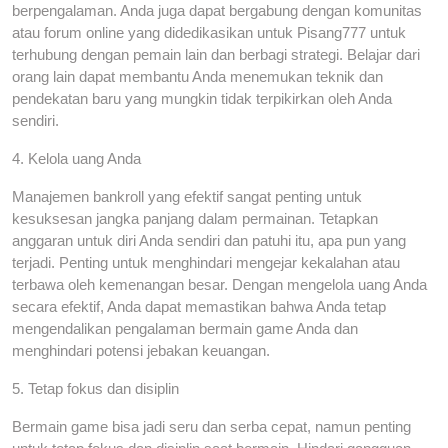
berpengalaman. Anda juga dapat bergabung dengan komunitas
atau forum online yang didedikasikan untuk Pisang777 untuk
terhubung dengan pemain lain dan berbagi strategi. Belajar dari
orang lain dapat membantu Anda menemukan teknik dan
pendekatan baru yang mungkin tidak terpikirkan oleh Anda
sendiri.
4. Kelola uang Anda
Manajemen bankroll yang efektif sangat penting untuk
kesuksesan jangka panjang dalam permainan. Tetapkan
anggaran untuk diri Anda sendiri dan patuhi itu, apa pun yang
terjadi. Penting untuk menghindari mengejar kekalahan atau
terbawa oleh kemenangan besar. Dengan mengelola uang Anda
secara efektif, Anda dapat memastikan bahwa Anda tetap
mengendalikan pengalaman bermain game Anda dan
menghindari potensi jebakan keuangan.
5. Tetap fokus dan disiplin
Bermain game bisa jadi seru dan serba cepat, namun penting