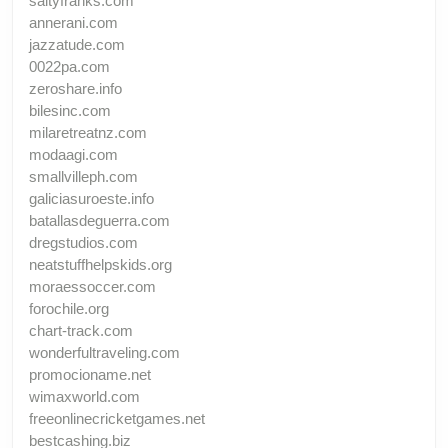
saltyfranks.com
annerani.com
jazzatude.com
0022pa.com
zeroshare.info
bilesinc.com
milaretreatnz.com
modaagi.com
smallvilleph.com
galiciasuroeste.info
batallasdeguerra.com
dregstudios.com
neatstuffhelpskids.org
moraessoccer.com
forochile.org
chart-track.com
wonderfultraveling.com
promocioname.net
wimaxworld.com
freeonlinecricketgames.net
bestcashing.biz