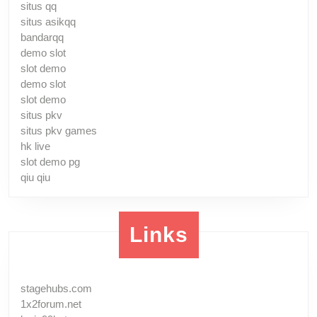
situs qq
situs asikqq
bandarqq
demo slot
slot demo
demo slot
slot demo
situs pkv
situs pkv games
hk live
slot demo pg
qiu qiu
Links
stagehubs.com
1x2forum.net