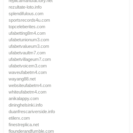
replicamanufactory.net
rezultate-loto.info
splendifulous.com
sportsrecords4u.com
topceleberites.com
ufabetting8m4.com
ufabetunionum3.com
ufabetvalueum3.com
ufabetvaultm7.com
ufabetvillageum7.com
ufabetvoicem3.com
waveufabetm4.com
wayang88.net
websiteufabetm4.com
whiteufabetm4.com
anikalappy.com
dininghelsinki.info
duanfrescariverside.info
etilerx.com
finestreplica.net
flounderandfumble.com