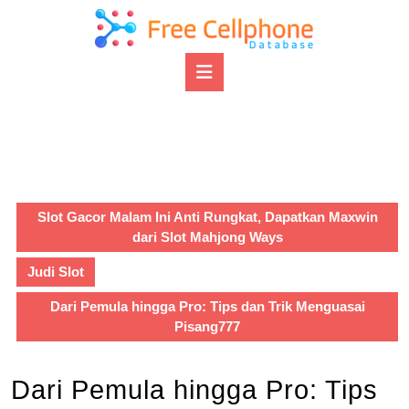
Skip
to
content
Open
Skip
Button
to
content
Slot Gacor Malam Ini Anti Rungkat, Dapatkan Maxwin
dari Slot Mahjong Ways
Judi Slot
Dari Pemula hingga Pro: Tips dan Trik Menguasai
Pisang777
Dari Pemula hingga Pro: Tips