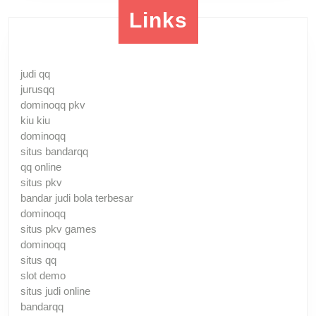
Links
judi qq
jurusqq
dominoqq pkv
kiu kiu
dominoqq
situs bandarqq
qq online
situs pkv
bandar judi bola terbesar
dominoqq
situs pkv games
dominoqq
situs qq
slot demo
situs judi online
bandarqq