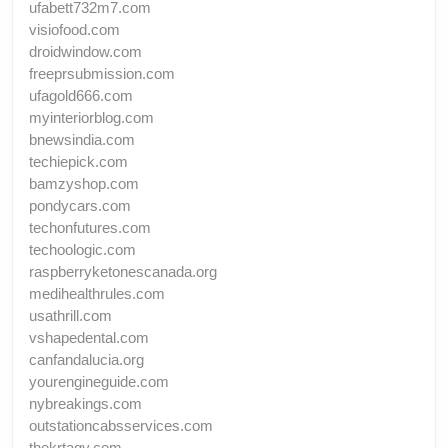
ufabett732m7.com
visiofood.com
droidwindow.com
freeprsubmission.com
ufagold666.com
myinteriorblog.com
bnewsindia.com
techiepick.com
bamzyshop.com
pondycars.com
techonfutures.com
techoologic.com
raspberryketonescanada.org
medihealthrules.com
usathrill.com
vshapedental.com
canfandalucia.org
yourengineguide.com
nybreakings.com
outstationcabsservices.com
thekrtagy.com