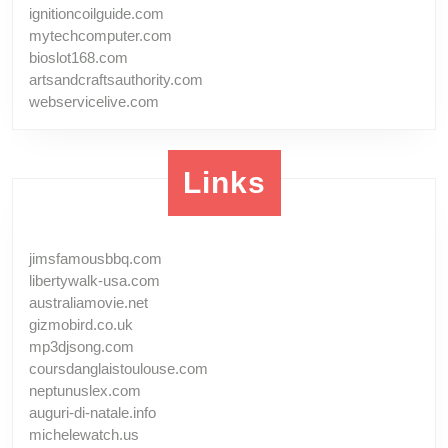
ignitioncoilguide.com
mytechcomputer.com
bioslot168.com
artsandcraftsauthority.com
webservicelive.com
Links
jimsfamousbbq.com
libertywalk-usa.com
australiamovie.net
gizmobird.co.uk
mp3djsong.com
coursdanglaistoulouse.com
neptunuslex.com
auguri-di-natale.info
michelewatch.us