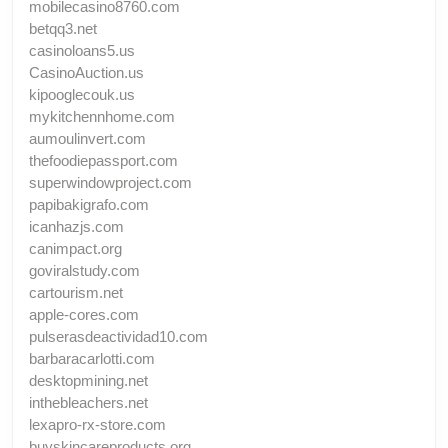
mobilecasino8760.com
betqq3.net
casinoloans5.us
CasinoAuction.us
kipooglecouk.us
mykitchennhome.com
aumoulinvert.com
thefoodiepassport.com
superwindowproject.com
papibakigrafo.com
icanhazjs.com
canimpact.org
goviralstudy.com
cartourism.net
apple-cores.com
pulserasdeactividad10.com
barbaracarlotti.com
desktopmining.net
inthebleachers.net
lexapro-rx-store.com
buyskincareproducts.org