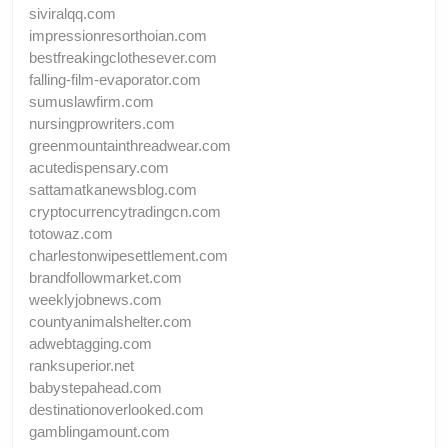
siviralqq.com
impressionresorthoian.com
bestfreakingclothesever.com
falling-film-evaporator.com
sumuslawfirm.com
nursingprowriters.com
greenmountainthreadwear.com
acutedispensary.com
sattamatkanewsblog.com
cryptocurrencytradingcn.com
totowaz.com
charlestonwipesettlement.com
brandfollowmarket.com
weeklyjobnews.com
countyanimalshelter.com
adwebtagging.com
ranksuperior.net
babystepahead.com
destinationoverlooked.com
gamblingamount.com