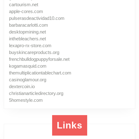
cartourism.net
apple-cores.com
pulserasdeactividad10.com
barbaracarlotti.com
desktopmining.net
inthebleachers.net
lexapro-rx-store.com
buyskincareproducts.org
frenchbulldogpuppyforsale.net
kogamasquid.com
themultiplicationtablechart.com
casinoglamour.org
dextercoin.io
christianarticledirectory.org
5homestyle.com
Links