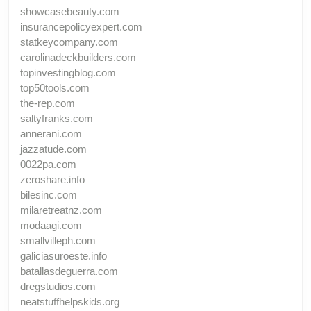
showcasebeauty.com
insurancepolicyexpert.com
statkeycompany.com
carolinadeckbuilders.com
topinvestingblog.com
top50tools.com
the-rep.com
saltyfranks.com
annerani.com
jazzatude.com
0022pa.com
zeroshare.info
bilesinc.com
milaretreatnz.com
modaagi.com
smallvilleph.com
galiciasuroeste.info
batallasdeguerra.com
dregstudios.com
neatstuffhelpskids.org