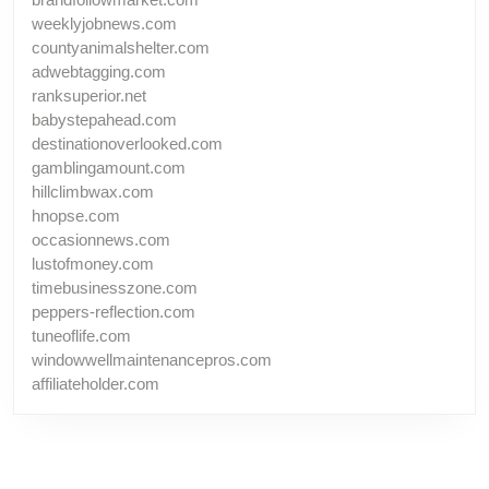
weeklyjobnews.com
countyanimalshelter.com
adwebtagging.com
ranksuperior.net
babystepahead.com
destinationoverlooked.com
gamblingamount.com
hillclimbwax.com
hnopse.com
occasionnews.com
lustofmoney.com
timebusinesszone.com
peppers-reflection.com
tuneoflife.com
windowwellmaintenancepros.com
affiliateholder.com