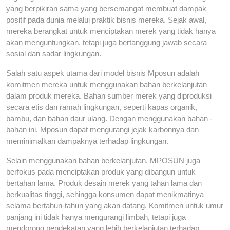
yang berpikiran sama yang bersemangat membuat dampak
positif pada dunia melalui praktik bisnis mereka. Sejak awal,
mereka berangkat untuk menciptakan merek yang tidak hanya
akan menguntungkan, tetapi juga bertanggung jawab secara
sosial dan sadar lingkungan.
Salah satu aspek utama dari model bisnis Mposun adalah
komitmen mereka untuk menggunakan bahan berkelanjutan
dalam produk mereka. Bahan sumber merek yang diproduksi
secara etis dan ramah lingkungan, seperti kapas organik,
bambu, dan bahan daur ulang. Dengan menggunakan bahan -
bahan ini, Mposun dapat mengurangi jejak karbonnya dan
meminimalkan dampaknya terhadap lingkungan.
Selain menggunakan bahan berkelanjutan, MPOSUN juga
berfokus pada menciptakan produk yang dibangun untuk
bertahan lama. Produk desain merek yang tahan lama dan
berkualitas tinggi, sehingga konsumen dapat menikmatinya
selama bertahun-tahun yang akan datang. Komitmen untuk umur
panjang ini tidak hanya mengurangi limbah, tetapi juga
mendorong pendekatan yang lebih berkelanjutan terhadap