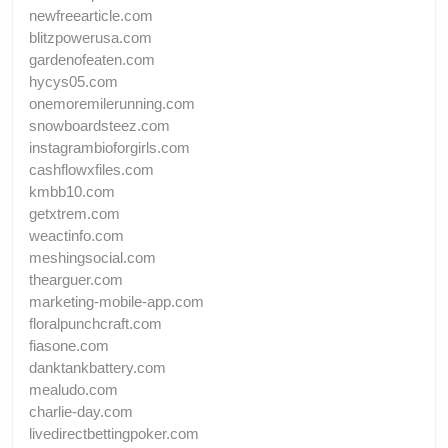
newfreearticle.com
blitzpowerusa.com
gardenofeaten.com
hycys05.com
onemoremilerunning.com
snowboardsteez.com
instagrambioforgirls.com
cashflowxfiles.com
kmbb10.com
getxtrem.com
weactinfo.com
meshingsocial.com
thearguer.com
marketing-mobile-app.com
floralpunchcraft.com
fiasone.com
danktankbattery.com
mealudo.com
charlie-day.com
livedirectbettingpoker.com