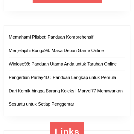
Memahami Plisbet: Panduan Komprehensif
Menjelajahi Bunga99: Masa Depan Game Online
Winlose99: Panduan Utama Anda untuk Taruhan Online
Pengertian Parlay4D : Panduan Lengkap untuk Pemula
Dari Komik hingga Barang Koleksi: Marvel77 Menawarkan
Sesuatu untuk Setiap Penggemar
Links