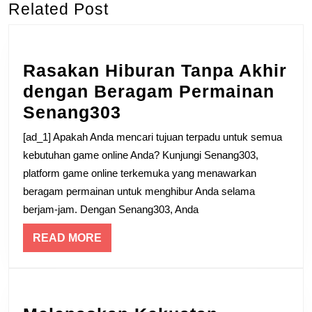
Related Post
Previous
Next
post:
post:
Rasakan Hiburan Tanpa Akhir
dengan Beragam Permainan
Rasakan
Senang303
Hiburan
[ad_1] Apakah Anda mencari tujuan terpadu untuk semua
Tanpa
kebutuhan game online Anda? Kunjungi Senang303,
Akhir
platform game online terkemuka yang menawarkan
beragam permainan untuk menghibur Anda selama
dengan
berjam-jam. Dengan Senang303, Anda
Beragam
Permainan
READ
READ MORE
MORE
Senang303