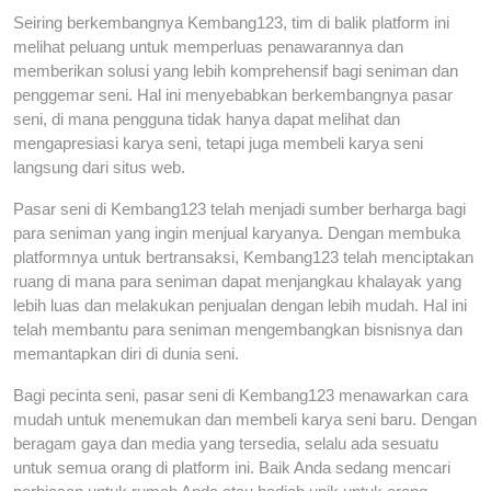
Seiring berkembangnya Kembang123, tim di balik platform ini
melihat peluang untuk memperluas penawarannya dan
memberikan solusi yang lebih komprehensif bagi seniman dan
penggemar seni. Hal ini menyebabkan berkembangnya pasar
seni, di mana pengguna tidak hanya dapat melihat dan
mengapresiasi karya seni, tetapi juga membeli karya seni
langsung dari situs web.
Pasar seni di Kembang123 telah menjadi sumber berharga bagi
para seniman yang ingin menjual karyanya. Dengan membuka
platformnya untuk bertransaksi, Kembang123 telah menciptakan
ruang di mana para seniman dapat menjangkau khalayak yang
lebih luas dan melakukan penjualan dengan lebih mudah. Hal ini
telah membantu para seniman mengembangkan bisnisnya dan
memantapkan diri di dunia seni.
Bagi pecinta seni, pasar seni di Kembang123 menawarkan cara
mudah untuk menemukan dan membeli karya seni baru. Dengan
beragam gaya dan media yang tersedia, selalu ada sesuatu
untuk semua orang di platform ini. Baik Anda sedang mencari