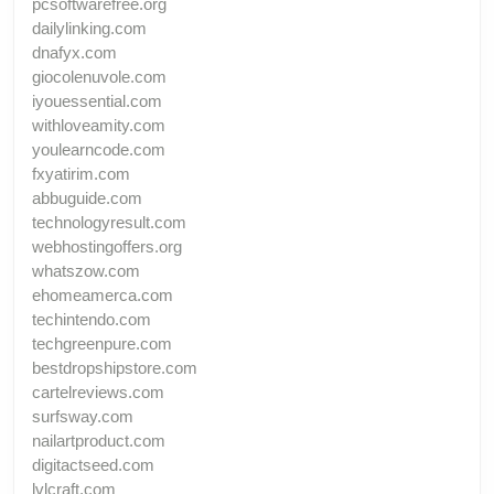
pcsoftwarefree.org
dailylinking.com
dnafyx.com
giocolenuvole.com
iyouessential.com
withloveamity.com
youlearncode.com
fxyatirim.com
abbuguide.com
technologyresult.com
webhostingoffers.org
whatszow.com
ehomeamerca.com
techintendo.com
techgreenpure.com
bestdropshipstore.com
cartelreviews.com
surfsway.com
nailartproduct.com
digitactseed.com
lvlcraft.com