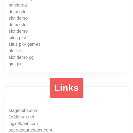
bandarqq
demo slot
slot demo
demo slot
slot demo
situs pkv
situs pkv games
hk live
slot demo pg
qiu qiu
Links
stagehubs.com
1x2forum.net
login99bet.com
secretcourtesans.com