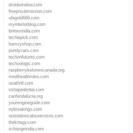
droidwindow.com
freeprsubmission.com
ufagold666.com
myinteriorblog.com
bnewsindia.com
techiepick.com
bamzyshop.com
pondycars.com
techonfutures.com
techoologic.com
raspberryketonescanada.org
medihealthrules.com
usathrill.com
vshapedental.com
canfandalucia.org
yourengineguide.com
nybreakings.com
outstationcabsservices.com
thekrtagy.com
xchangeindia.com