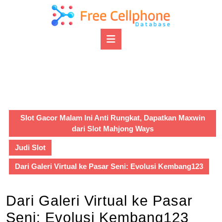
Skip
to
content
Open
Skip
Button
to
content
Slot Gacor Malam Ini Anti Rungkat, Dapatkan Maxwin
dari Slot Mahjong Ways
Judi Slot
Dari Galeri Virtual ke Pasar Seni: Evolusi Kembang123
Dari Galeri Virtual ke Pasar
Seni: Evolusi Kembang123