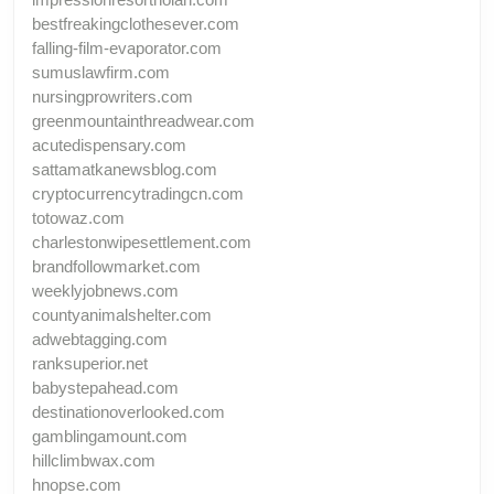
bestfreakingclothesever.com
falling-film-evaporator.com
sumuslawfirm.com
nursingprowriters.com
greenmountainthreadwear.com
acutedispensary.com
sattamatkanewsblog.com
cryptocurrencytradingcn.com
totowaz.com
charlestonwipesettlement.com
brandfollowmarket.com
weeklyjobnews.com
countyanimalshelter.com
adwebtagging.com
ranksuperior.net
babystepahead.com
destinationoverlooked.com
gamblingamount.com
hillclimbwax.com
hnopse.com