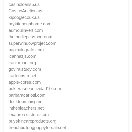
casinoloans5.us
CasinoAuction.us
kipooglecouk.us
mykitchennhome.com
aumoulinvert.com
thefoodiepassport.com
superwindowproject.com
papibakigrafo.com
icanhazjs.com
canimpact.org
goviralstudy.com
cartourism.net
apple-cores.com
pulserasdeactividad10.com
barbaracarlotti.com
desktopmining.net
inthebleachers.net
lexapro-rx-store.com
buyskincareproducts.org
frenchbulldogpuppyforsale.net