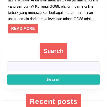
[ad_1] Apakah Anda lelah mencari tujuan permainan online
Permainan
yang sempurna? Kunjungi GG88, platform game online
Online
terbaik yang menawarkan berbagai macam permainan
untuk pemain dari semua level dan minat. GG88 adalah
Terbaik
READ
READ MORE
MORE
Search
Search
Recent posts