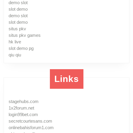
demo slot
slot demo
demo slot
slot demo
situs pkv
situs pkv games
hk live
slot demo pg
qiu qiu
Links
stagehubs.com
1x2forum.net
login99bet.com
secretcourtesans.com
onlinebahisforum1.com