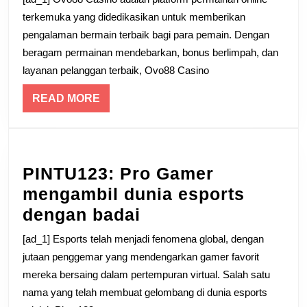
dan
terkemuka yang didedikasikan untuk memberikan
Kemenangan
pengalaman bermain terbaik bagi para pemain. Dengan
beragam permainan mendebarkan, bonus berlimpah, dan
di
layanan pelanggan terbaik, Ovo88 Casino
Kasino
Ovo88
READ
READ MORE
MORE
PINTU123: Pro Gamer
mengambil dunia esports
PINTU123:
dengan badai
Pro
[ad_1] Esports telah menjadi fenomena global, dengan
Gamer
jutaan penggemar yang mendengarkan gamer favorit
mengambil
mereka bersaing dalam pertempuran virtual. Salah satu
nama yang telah membuat gelombang di dunia esports
dunia