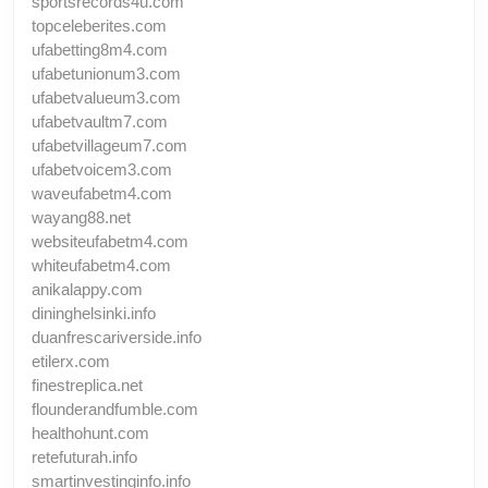
sportsrecords4u.com
topceleberites.com
ufabetting8m4.com
ufabetunionum3.com
ufabetvalueum3.com
ufabetvaultm7.com
ufabetvillageum7.com
ufabetvoicem3.com
waveufabetm4.com
wayang88.net
websiteufabetm4.com
whiteufabetm4.com
anikalappy.com
dininghelsinki.info
duanfrescariverside.info
etilerx.com
finestreplica.net
flounderandfumble.com
healthohunt.com
retefuturah.info
smartinvestinginfo.info