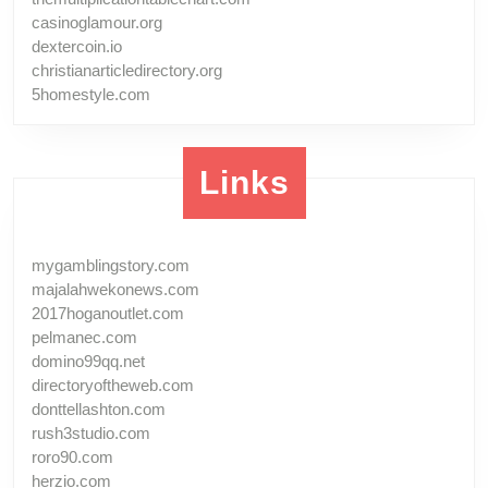
casinoglamour.org
dextercoin.io
christianarticledirectory.org
5homestyle.com
Links
mygamblingstory.com
majalahwekonews.com
2017hoganoutlet.com
pelmanec.com
domino99qq.net
directoryoftheweb.com
donttellashton.com
rush3studio.com
roro90.com
herzio.com