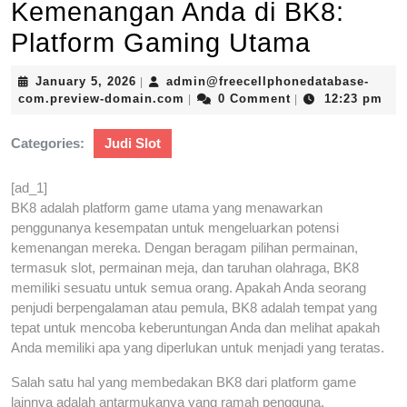
Kemenangan Anda di BK8:
Platform Gaming Utama
January
January 5, 2026
admin@freecellphonedatabase-
|
5,
admin@freecellphonedatabase-
com.preview-domain.com
0 Comment
12:23 pm
|
|
2026
com.preview-
domain.com
Categories:
Judi Slot
[ad_1]
BK8 adalah platform game utama yang menawarkan
penggunanya kesempatan untuk mengeluarkan potensi
kemenangan mereka. Dengan beragam pilihan permainan,
termasuk slot, permainan meja, dan taruhan olahraga, BK8
memiliki sesuatu untuk semua orang. Apakah Anda seorang
penjudi berpengalaman atau pemula, BK8 adalah tempat yang
tepat untuk mencoba keberuntungan Anda dan melihat apakah
Anda memiliki apa yang diperlukan untuk menjadi yang teratas.
Salah satu hal yang membedakan BK8 dari platform game
lainnya adalah antarmukanya yang ramah pengguna.