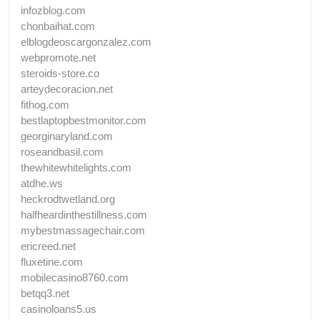
infozblog.com
chonbaihat.com
elblogdeoscargonzalez.com
webpromote.net
steroids-store.co
arteydecoracion.net
fithog.com
bestlaptopbestmonitor.com
georginaryland.com
roseandbasil.com
thewhitewhitelights.com
atdhe.ws
heckrodtwetland.org
halfheardinthestillness.com
mybestmassagechair.com
ericreed.net
fluxetine.com
mobilecasino8760.com
betqq3.net
casinoloans5.us