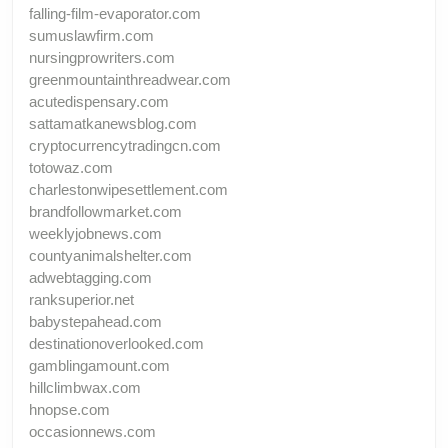
falling-film-evaporator.com
sumuslawfirm.com
nursingprowriters.com
greenmountainthreadwear.com
acutedispensary.com
sattamatkanewsblog.com
cryptocurrencytradingcn.com
totowaz.com
charlestonwipesettlement.com
brandfollowmarket.com
weeklyjobnews.com
countyanimalshelter.com
adwebtagging.com
ranksuperior.net
babystepahead.com
destinationoverlooked.com
gamblingamount.com
hillclimbwax.com
hnopse.com
occasionnews.com