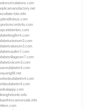
pokersimulations.com
replicamanufactory.net
rezultate-loto.info
splendifulous.com
sportsrecords4u.com
topceleberites.com
ufabetting8m4.com
ufabetunionum3.com
ufabetvalueum3.com
ufabetvaultm7.com
ufabetvillageum7.com
ufabetvoicem3.com
waveufabetm4.com
wayang88.net
websiteufabetm4.com
whiteufabetm4.com
anikalappy.com
dininghelsinki.info
duanfrescariverside.info
etilerx.com