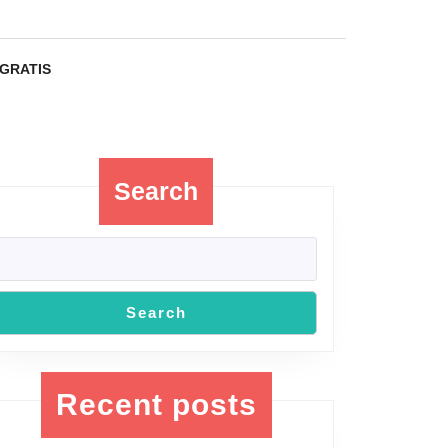
GRATIS
Search
Search
Recent posts