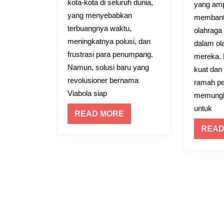
untuk
kota-kota di seluruh dunia,
yang am
yang menyebabkan
Kemacetan
membant
terbuangnya waktu,
Lalu
olahraga
meningkatnya polusi, dan
dalam ola
Lintas
frustrasi para penumpang.
mereka. 
Namun, solusi baru yang
kuat dan
revolusioner bernama
ramah p
Viabola siap
memungk
untuk
READ
READ MORE
MORE
READ