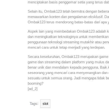
menciptakan basis penggemar setia yang terus dat
Selain itu, Ombak123 telah bermitra dengan bebera
menawarkan konten dan pengalaman eksklusif. Dari
Ombak123 terus mendorong batas-batas dari apa yan
Aspek lain yang membedakan Ombak123 adalah kom
dan meningkatkan teknologinya untuk memberikan 
penggunaan teknologi streaming mutakhir atau p
mencari cara untuk tetap menjadi yang terdepan.
Secara keseluruhan, Ombak123 merupakan game c
game dan streaming dalam platform yang mulus d
benar unik dan mendalam kepada pengguna. Baik A
seseorang yang mencari cara menyenangkan dan 
sesuatu untuk semua orang. Jadi mengapa tidak be
booming?
[ad_2]
Tags:
slot