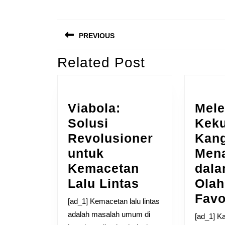
Post
PREVIOUS
navigation
Related Post
Previous
post:
Viabola:
Mel
Solusi
Kek
Revolusioner
Kang
untuk
Men
Kemacetan
dal
Viabola:
Lalu Lintas
Olah
Solusi
Favo
[ad_1] Kemacetan lalu lintas
Revolusioner
adalah masalah umum di
[ad_1] Ka