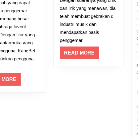
Kangbet:
Dengan suaranya yang unik
di
puh yang dapat
dan lirik yang menawan, dia
Cara
Dunia
u penggemar
telah membuat gebrakan di
 menang besar
Menang
Musik
industri musik dan
hraga favorit
Besar
mendapatkan basis
Dengan fitur yang
dalam
penggemar
 antarmuka yang
Olahraga
engguna, KangBet
READ
READ MORE
Favorit
inkan pengguna
MORE
Anda
READ
 MORE
MORE