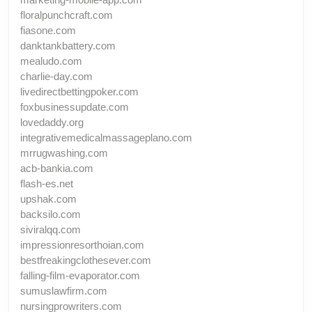
floralpunchcraft.com
fiasone.com
danktankbattery.com
mealudo.com
charlie-day.com
livedirectbettingpoker.com
foxbusinessupdate.com
lovedaddy.org
integrativemedicalmassageplano.com
mrrugwashing.com
acb-bankia.com
flash-es.net
upshak.com
backsilo.com
siviralqq.com
impressionresorthoian.com
bestfreakingclothesever.com
falling-film-evaporator.com
sumuslawfirm.com
nursingprowriters.com