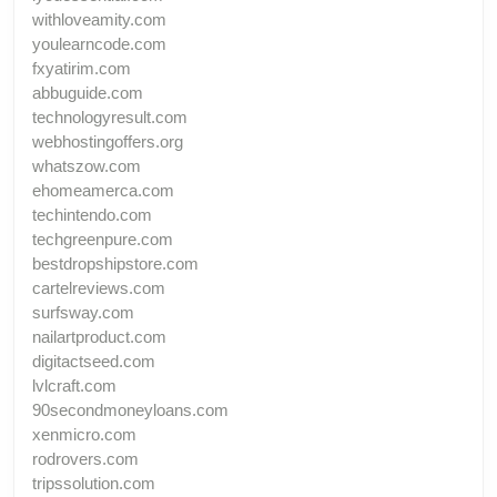
withloveamity.com
youlearncode.com
fxyatirim.com
abbuguide.com
technologyresult.com
webhostingoffers.org
whatszow.com
ehomeamerca.com
techintendo.com
techgreenpure.com
bestdropshipstore.com
cartelreviews.com
surfsway.com
nailartproduct.com
digitactseed.com
lvlcraft.com
90secondmoneyloans.com
xenmicro.com
rodrovers.com
tripssolution.com