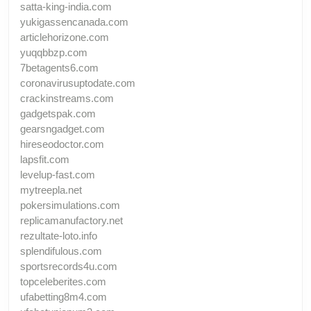
satta-king-india.com
yukigassencanada.com
articlehorizone.com
yuqqbbzp.com
7betagents6.com
coronavirusuptodate.com
crackinstreams.com
gadgetspak.com
gearsngadget.com
hireseodoctor.com
lapsfit.com
levelup-fast.com
mytreepla.net
pokersimulations.com
replicamanufactory.net
rezultate-loto.info
splendifulous.com
sportsrecords4u.com
topceleberites.com
ufabetting8m4.com