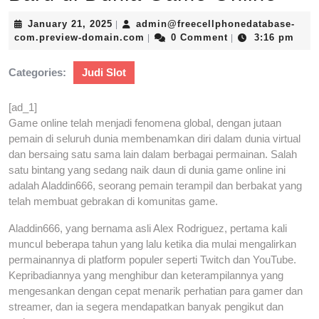
January
January 21, 2025
admin@freecellphonedatabase-
|
21,
admin@freecellphonedatabase-
com.preview-domain.com
0 Comment
3:16 pm
|
|
2025
com.preview-
domain.com
Categories:
Judi Slot
[ad_1]
Game online telah menjadi fenomena global, dengan jutaan
pemain di seluruh dunia membenamkan diri dalam dunia virtual
dan bersaing satu sama lain dalam berbagai permainan. Salah
satu bintang yang sedang naik daun di dunia game online ini
adalah Aladdin666, seorang pemain terampil dan berbakat yang
telah membuat gebrakan di komunitas game.
Aladdin666, yang bernama asli Alex Rodriguez, pertama kali
muncul beberapa tahun yang lalu ketika dia mulai mengalirkan
permainannya di platform populer seperti Twitch dan YouTube.
Kepribadiannya yang menghibur dan keterampilannya yang
mengesankan dengan cepat menarik perhatian para gamer dan
streamer, dan ia segera mendapatkan banyak pengikut dan