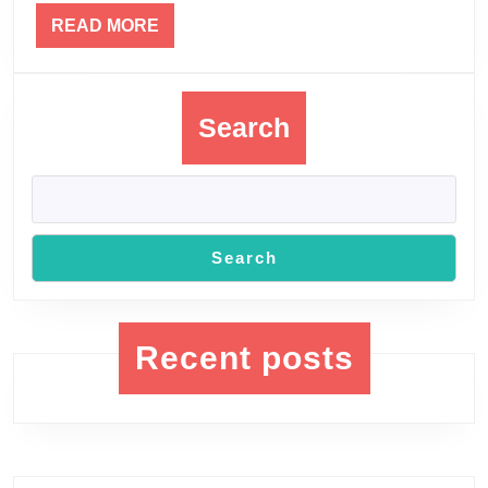
memb
READ
READ MORE
gelo
MORE
di
medi
Search
sosia
Search
Recent posts