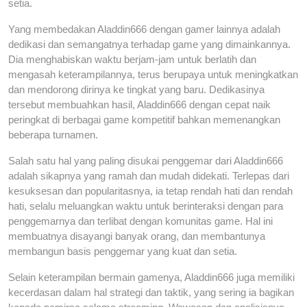
setia.
Yang membedakan Aladdin666 dengan gamer lainnya adalah
dedikasi dan semangatnya terhadap game yang dimainkannya.
Dia menghabiskan waktu berjam-jam untuk berlatih dan
mengasah keterampilannya, terus berupaya untuk meningkatkan
dan mendorong dirinya ke tingkat yang baru. Dedikasinya
tersebut membuahkan hasil, Aladdin666 dengan cepat naik
peringkat di berbagai game kompetitif bahkan memenangkan
beberapa turnamen.
Salah satu hal yang paling disukai penggemar dari Aladdin666
adalah sikapnya yang ramah dan mudah didekati. Terlepas dari
kesuksesan dan popularitasnya, ia tetap rendah hati dan rendah
hati, selalu meluangkan waktu untuk berinteraksi dengan para
penggemarnya dan terlibat dengan komunitas game. Hal ini
membuatnya disayangi banyak orang, dan membantunya
membangun basis penggemar yang kuat dan setia.
Selain keterampilan bermain gamenya, Aladdin666 juga memiliki
kecerdasan dalam hal strategi dan taktik, yang sering ia bagikan