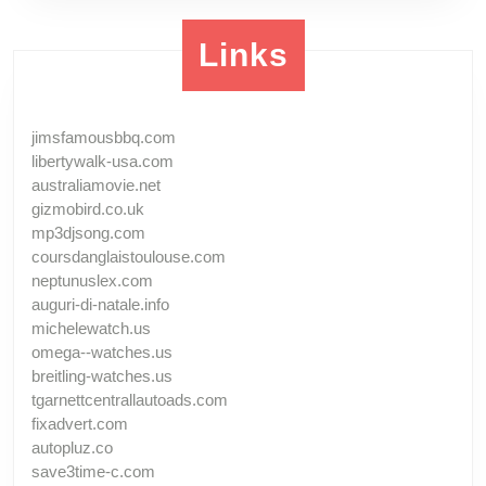
Links
jimsfamousbbq.com
libertywalk-usa.com
australiamovie.net
gizmobird.co.uk
mp3djsong.com
coursdanglaistoulouse.com
neptunuslex.com
auguri-di-natale.info
michelewatch.us
omega--watches.us
breitling-watches.us
tgarnettcentrallautoads.com
fixadvert.com
autopluz.co
save3time-c.com