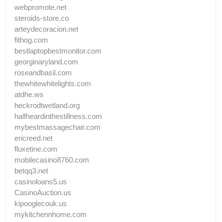
webpromote.net
steroids-store.co
arteydecoracion.net
fithog.com
bestlaptopbestmonitor.com
georginaryland.com
roseandbasil.com
thewhitewhitelights.com
atdhe.ws
heckrodtwetland.org
halfheardinthestillness.com
mybestmassagechair.com
ericreed.net
fluxetine.com
mobilecasino8760.com
betqq3.net
casinoloans5.us
CasinoAuction.us
kipooglecouk.us
mykitchennhome.com