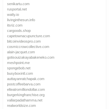
senikartu.com
rusportal.net
watty.io
livinginthesun.info
itsriz.com
cargoods.shop
capetownacupuncture.com
bitcoinvideospro.com
cosmiccrowcollective.com
alain-jacquet.com
gotisouizakayabakeneko.com
meshpoint.me
spongebob.net
busyboxintl.com
auttayanratchapak.com
postcoffeebarva.com
elteatromilliondollar.com
burgerkingfranchise.org
vallarpadathamma.net
realworldsize.com