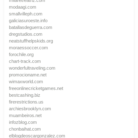
milaretreatnz.com
modaagi.com
smallvilleph.com
galiciasuroeste.info
batallasdeguerra.com
dregstudios.com
neatstuffhelpskids.org
moraessoccer.com
forochile.org
chart-track.com
wonderfultraveling.com
promocioname.net
wimaxworld.com
freeonlinecricketgames.net
bestcashing.biz
firerestrictions.us
archiesbrooklyn.com
muambeiros.net
infozblog.com
chonbaihat.com
elblogdeoscargonzalez.com