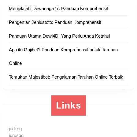
Menjelajahi Dewanaga77: Panduan Komprehensif
Pengertian Jeniustoto: Panduan Komprehensif
Panduan Utama Dewi4D: Yang Perlu Anda Ketahui
Apa itu Gajibet? Panduan Komprehensif untuk Taruhan
Online
Temukan Majestibet: Pengalaman Taruhan Online Terbaik
Links
judi qq
jurusqq