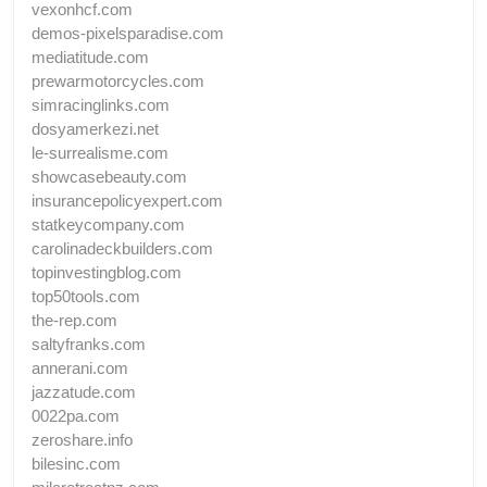
vexonhcf.com
demos-pixelsparadise.com
mediatitude.com
prewarmotorcycles.com
simracinglinks.com
dosyamerkezi.net
le-surrealisme.com
showcasebeauty.com
insurancepolicyexpert.com
statkeycompany.com
carolinadeckbuilders.com
topinvestingblog.com
top50tools.com
the-rep.com
saltyfranks.com
annerani.com
jazzatude.com
0022pa.com
zeroshare.info
bilesinc.com