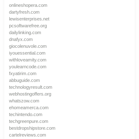
onlineshopera.com
dartyfresh.com
lewisenterprises.net
pcsoftwarefree.org
dailylinking.com
dnafyx.com
giocolenuvole.com
iyouessential.com
withloveamity.com
youlearncode.com
fxyatirim.com
abbuguide.com
technologyresult.com
webhostingoffers.org
whatszow.com
ehomeamerca.com
techintendo.com
techgreenpure.com
bestdropshipstore.com
cartelreviews.com