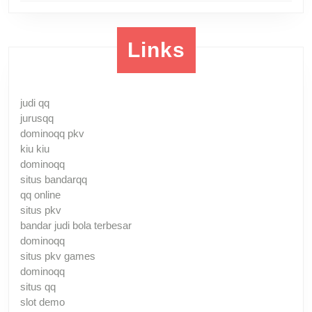
Links
judi qq
jurusqq
dominoqq pkv
kiu kiu
dominoqq
situs bandarqq
qq online
situs pkv
bandar judi bola terbesar
dominoqq
situs pkv games
dominoqq
situs qq
slot demo