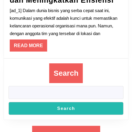
Owl7
[ad_1] Dalam dunia bisnis yang serba cepat saat ini,
Memp
komunikasi yang efektif adalah kunci untuk memastikan
Komu
kelancaran operasional organisasi mana pun. Namun,
dengan anggota tim yang tersebar di lokasi dan
dan
Meni
READ
READ MORE
Efisi
MORE
Search
Search