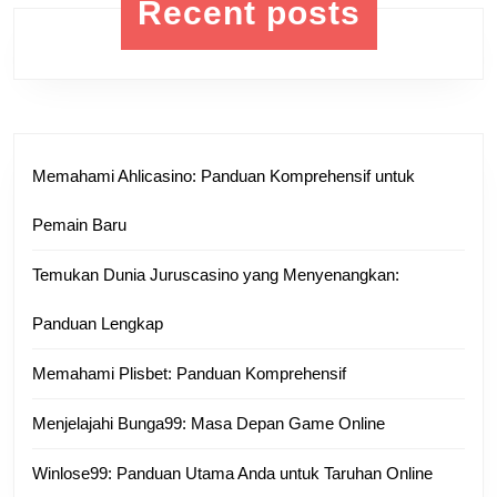
Recent posts
Memahami Ahlicasino: Panduan Komprehensif untuk
Pemain Baru
Temukan Dunia Juruscasino yang Menyenangkan:
Panduan Lengkap
Memahami Plisbet: Panduan Komprehensif
Menjelajahi Bunga99: Masa Depan Game Online
Winlose99: Panduan Utama Anda untuk Taruhan Online