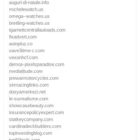
auguri-di-natale.info
michelewatch.us
omega--watches.us
breitling-watches.us
tgarnettcentrallautoads.com
fixadvert.com
autopluz.co
save3time-c.com
vexonhcf.com
demos-pixelsparadise.com
mediatitude.com
prewarmotorcycles.com
simracinglinks.com
dosyamerkezi.net
le-surrealisme.com
showcasebeauty.com
insurancepolicyexpert.com
statkeycompany.com
carolinadeckbuilders.com
topinvestingblog.com
top50tools.com