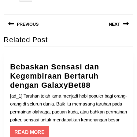
Post
PREVIOUS
NEXT
navigation
Related Post
Previous
Next
post:
post:
Bebaskan Sensasi dan
Kegembiraan Bertaruh
Bebaskan
dengan GalaxyBet88
Sensasi
[ad_1] Taruhan telah lama menjadi hobi populer bagi orang-
dan
orang di seluruh dunia. Baik itu memasang taruhan pada
Kegembira
permainan olahraga, pacuan kuda, atau bahkan permainan
poker, sensasi untuk mendapatkan kemenangan besar
Bertaruh
dengan
READ
READ MORE