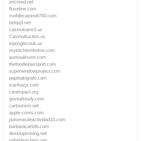
ericreed.net
fluxetine.com
mobilecasino8760.com
betqq3.net
casinoloans5.us
CasinoAuction.us
kipooglecouk.us
mykitchennhome.com
aumoulinvert.com
thefoodiepassport.com
superwindowproject.com
papibakigrafo.com
icanhazjs.com
canimpact.org
goviralstudy.com
cartourism.net
apple-cores.com
pulserasdeactividad10.com
barbaracarlotti.com
desktopmining.net
inthebleachers.net