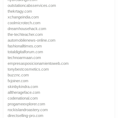
outstationcabsservices.com
thekrtagy.com
xchangeindia.com
coolmicrotech.com
dreamhousehack.com
the-techteacher.com
automobilenews-online.com
fashionalltimes.com
totaldigitalforum.com
technoarmaan.com
empresasposicionamientoweb.com
tonybestcosmetics.com
buzznc.com
fxjoiner.com
skinbykindra.com
alltherageface.com
codenational.com
progameexplorer.com
rockislandroastery.com
directselling-pro.com