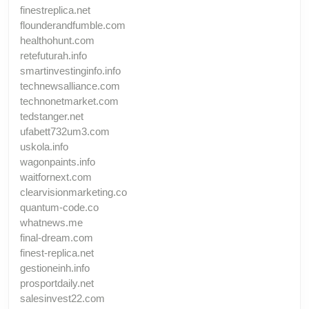
finestreplica.net
flounderandfumble.com
healthohunt.com
retefuturah.info
smartinvestinginfo.info
technewsalliance.com
technonetmarket.com
tedstanger.net
ufabett732um3.com
uskola.info
wagonpaints.info
waitfornext.com
clearvisionmarketing.co
quantum-code.co
whatnews.me
final-dream.com
finest-replica.net
gestioneinh.info
prosportdaily.net
salesinvest22.com