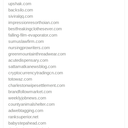
upshak.com
backsilo.com
siviralqq.com
impressionresorthoian.com
bestfreakingclothesever.com
falling-film-evaporator.com
sumuslawfirm.com
nursingprowriters.com
greenmountainthreadwear.com
acutedispensary.com
sattamatkanewsblog.com
cryptocurrencytradingcn.com
totowaz.com
charlestonwipesettlement.com
brandfollowmarket.com
weeklyjobnews.com
countyanimalshelter.com
adwebtagging.com
ranksuperior.net
babystepahead.com