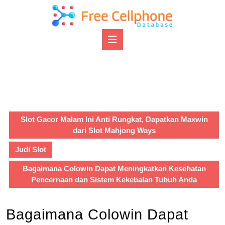
Skip
to
content
Open
Skip
Button
to
content
Slot Gacor Malam Ini Anti Rungkat, Dapatkan Maxwin
dari Slot Mahjong Ways
Judi Slot
Bagaimana Colowin Dapat Meningkatkan Kesehatan
Pencernaan dan Sistem Kekebalan Tubuh Anda
Bagaimana Colowin Dapat