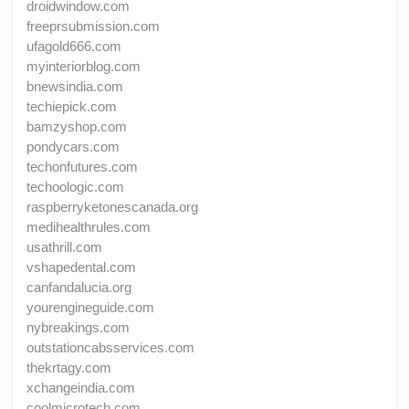
droidwindow.com
freeprsubmission.com
ufagold666.com
myinteriorblog.com
bnewsindia.com
techiepick.com
bamzyshop.com
pondycars.com
techonfutures.com
techoologic.com
raspberryketonescanada.org
medihealthrules.com
usathrill.com
vshapedental.com
canfandalucia.org
yourengineguide.com
nybreakings.com
outstationcabsservices.com
thekrtagy.com
xchangeindia.com
coolmicrotech.com