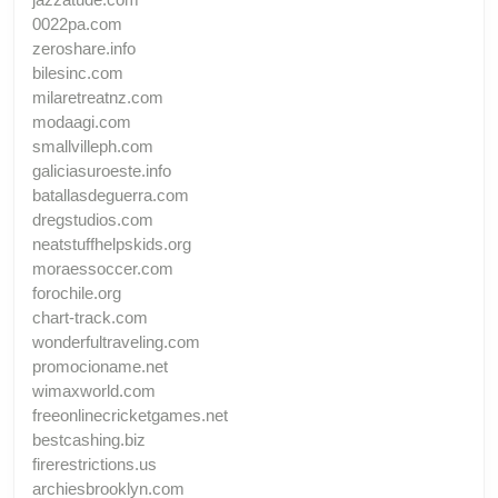
0022pa.com
zeroshare.info
bilesinc.com
milaretreatnz.com
modaagi.com
smallvilleph.com
galiciasuroeste.info
batallasdeguerra.com
dregstudios.com
neatstuffhelpskids.org
moraessoccer.com
forochile.org
chart-track.com
wonderfultraveling.com
promocioname.net
wimaxworld.com
freeonlinecricketgames.net
bestcashing.biz
firerestrictions.us
archiesbrooklyn.com