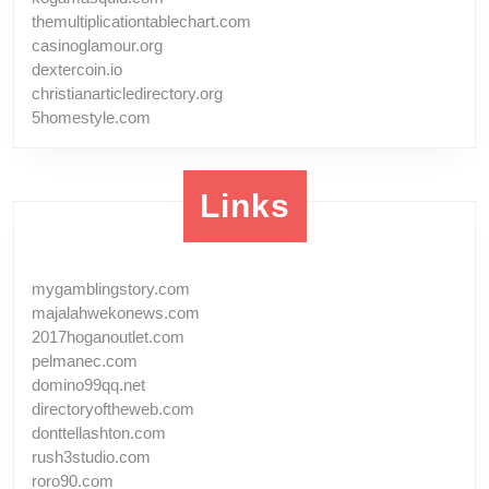
themultiplicationtablechart.com
casinoglamour.org
dextercoin.io
christianarticledirectory.org
5homestyle.com
Links
mygamblingstory.com
majalahwekonews.com
2017hoganoutlet.com
pelmanec.com
domino99qq.net
directoryoftheweb.com
donttellashton.com
rush3studio.com
roro90.com