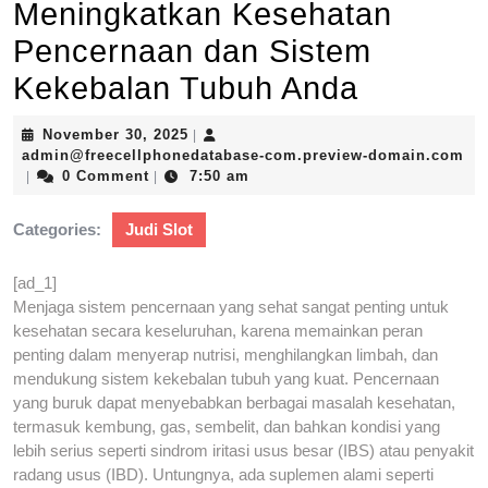
Meningkatkan Kesehatan
Pencernaan dan Sistem
Kekebalan Tubuh Anda
November
November 30, 2025
|
30,
admin@freecellphonedatabase-com.preview-domain.com
admin@freecellphonedatabase-
2025
0 Comment
7:50 am
|
|
com.preview-
domain.com
Categories:
Judi Slot
[ad_1]
Menjaga sistem pencernaan yang sehat sangat penting untuk
kesehatan secara keseluruhan, karena memainkan peran
penting dalam menyerap nutrisi, menghilangkan limbah, dan
mendukung sistem kekebalan tubuh yang kuat. Pencernaan
yang buruk dapat menyebabkan berbagai masalah kesehatan,
termasuk kembung, gas, sembelit, dan bahkan kondisi yang
lebih serius seperti sindrom iritasi usus besar (IBS) atau penyakit
radang usus (IBD). Untungnya, ada suplemen alami seperti