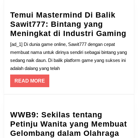
Temui Mastermind Di Balik
Sawit777: Bintang yang
Te
Meningkat di Industri Gaming
Ma
[ad_1] Di dunia game online, Sawit777 dengan cepat
Di
membuat nama untuk dirinya sendiri sebagai bintang yang
Bal
sedang naik daun. Di balik platform game yang sukses ini
adalah dalang yang telah
Sa
Bi
READ
READ MORE
ya
MORE
Me
di
WWB9: Sekilas tentang
Ind
Petinju Wanita yang Membuat
Ga
WWB
Gelombang dalam Olahraga