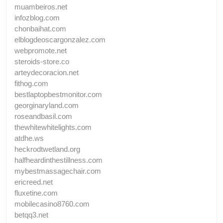
muambeiros.net
infozblog.com
chonbaihat.com
elblogdeoscargonzalez.com
webpromote.net
steroids-store.co
arteydecoracion.net
fithog.com
bestlaptopbestmonitor.com
georginaryland.com
roseandbasil.com
thewhitewhitelights.com
atdhe.ws
heckrodtwetland.org
halfheardinthestillness.com
mybestmassagechair.com
ericreed.net
fluxetine.com
mobilecasino8760.com
betqq3.net