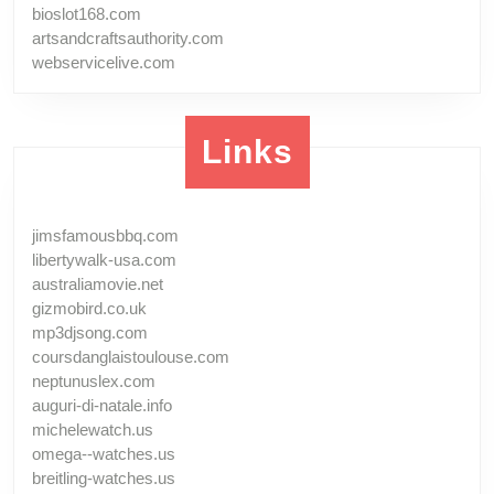
bioslot168.com
artsandcraftsauthority.com
webservicelive.com
Links
jimsfamousbbq.com
libertywalk-usa.com
australiamovie.net
gizmobird.co.uk
mp3djsong.com
coursdanglaistoulouse.com
neptunuslex.com
auguri-di-natale.info
michelewatch.us
omega--watches.us
breitling-watches.us