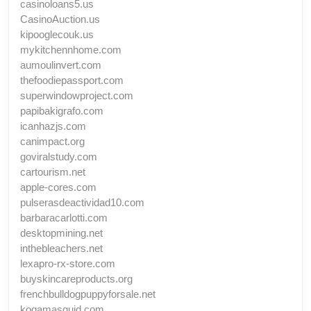
casinoloans5.us
CasinoAuction.us
kipooglecouk.us
mykitchennhome.com
aumoulinvert.com
thefoodiepassport.com
superwindowproject.com
papibakigrafo.com
icanhazjs.com
canimpact.org
goviralstudy.com
cartourism.net
apple-cores.com
pulserasdeactividad10.com
barbaracarlotti.com
desktopmining.net
inthebleachers.net
lexapro-rx-store.com
buyskincareproducts.org
frenchbulldogpuppyforsale.net
kogamasquid.com