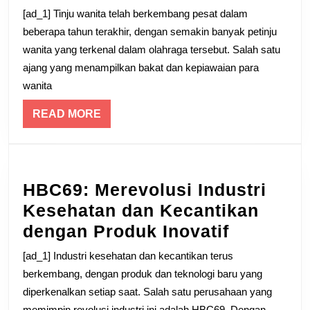
Seki
[ad_1] Tinju wanita telah berkembang pesat dalam
tent
beberapa tahun terakhir, dengan semakin banyak petinju
Peti
wanita yang terkenal dalam olahraga tersebut. Salah satu
ajang yang menampilkan bakat dan kepiawaian para
Wani
wanita
yang
Mem
READ
READ MORE
MORE
Gel
dala
Olah
HBC69: Merevolusi Industri
Kesehatan dan Kecantikan
HBC69:
dengan Produk Inovatif
Merevolu
[ad_1] Industri kesehatan dan kecantikan terus
Industri
berkembang, dengan produk dan teknologi baru yang
Kesehat
diperkenalkan setiap saat. Salah satu perusahaan yang
memimpin revolusi industri ini adalah HBC69. Dengan