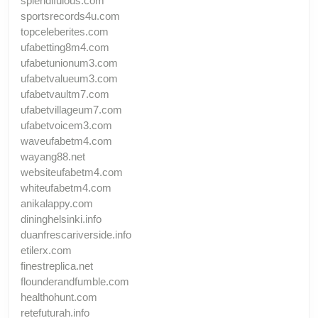
splendifulous.com
sportsrecords4u.com
topceleberites.com
ufabetting8m4.com
ufabetunionum3.com
ufabetvalueum3.com
ufabetvaultm7.com
ufabetvillageum7.com
ufabetvoicem3.com
waveufabetm4.com
wayang88.net
websiteufabetm4.com
whiteufabetm4.com
anikalappy.com
dininghelsinki.info
duanfrescariverside.info
etilerx.com
finestreplica.net
flounderandfumble.com
healthohunt.com
retefuturah.info