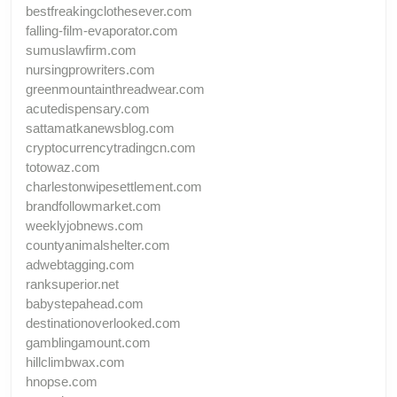
bestfreakingclothesever.com
falling-film-evaporator.com
sumuslawfirm.com
nursingprowriters.com
greenmountainthreadwear.com
acutedispensary.com
sattamatkanewsblog.com
cryptocurrencytradingcn.com
totowaz.com
charlestonwipesettlement.com
brandfollowmarket.com
weeklyjobnews.com
countyanimalshelter.com
adwebtagging.com
ranksuperior.net
babystepahead.com
destinationoverlooked.com
gamblingamount.com
hillclimbwax.com
hnopse.com