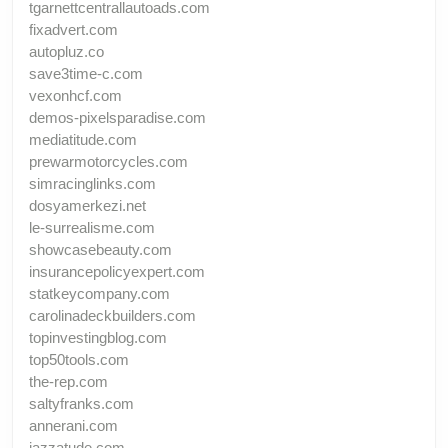
tgarnettcentrallautoads.com
fixadvert.com
autopluz.co
save3time-c.com
vexonhcf.com
demos-pixelsparadise.com
mediatitude.com
prewarmotorcycles.com
simracinglinks.com
dosyamerkezi.net
le-surrealisme.com
showcasebeauty.com
insurancepolicyexpert.com
statkeycompany.com
carolinadeckbuilders.com
topinvestingblog.com
top50tools.com
the-rep.com
saltyfranks.com
annerani.com
jazzatude.com