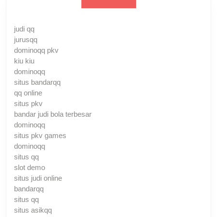
judi qq
jurusqq
dominoqq pkv
kiu kiu
dominoqq
situs bandarqq
qq online
situs pkv
bandar judi bola terbesar
dominoqq
situs pkv games
dominoqq
situs qq
slot demo
situs judi online
bandarqq
situs qq
situs asikqq