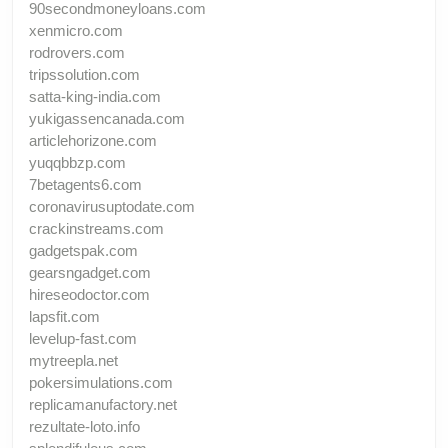
90secondmoneyloans.com
xenmicro.com
rodrovers.com
tripssolution.com
satta-king-india.com
yukigassencanada.com
articlehorizone.com
yuqqbbzp.com
7betagents6.com
coronavirusuptodate.com
crackinstreams.com
gadgetspak.com
gearsngadget.com
hireseodoctor.com
lapsfit.com
levelup-fast.com
mytreepla.net
pokersimulations.com
replicamanufactory.net
rezultate-loto.info