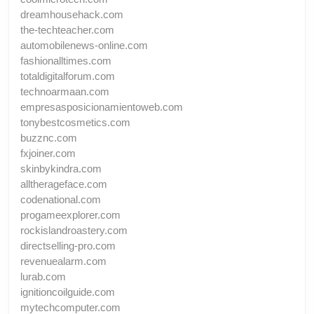
dreamhousehack.com
the-techteacher.com
automobilenews-online.com
fashionalltimes.com
totaldigitalforum.com
technoarmaan.com
empresasposicionamientoweb.com
tonybestcosmetics.com
buzznc.com
fxjoiner.com
skinbykindra.com
alltherageface.com
codenational.com
progameexplorer.com
rockislandroastery.com
directselling-pro.com
revenuealarm.com
lurab.com
ignitioncoilguide.com
mytechcomputer.com