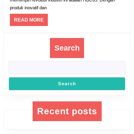
dan
produk inovatif dan
Kecantik
dengan
READ
READ MORE
MORE
Produk
Inovatif
Search
Search
Recent posts