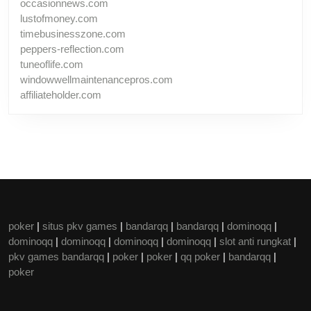
occasionnews.com
lustofmoney.com
timebusinesszone.com
peppers-reflection.com
tuneoflife.com
windowwellmaintenancepros.com
affiliateholder.com
poker
|
situs pkv games
|
bandarqq
|
bandarqq
|
dominoqq
|
dominoqq
|
dominoqq
|
dominoqq
|
dominoqq
|
slot anti rungkat
|
pkv games bandarqq
|
poker
|
poker
|
qq poker
|
bandarqq
|
poker