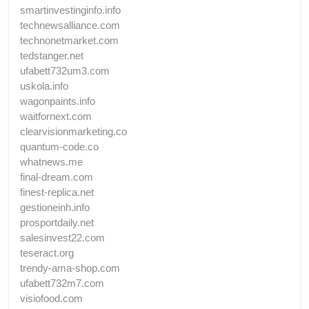
smartinvestinginfo.info
technewsalliance.com
technonetmarket.com
tedstanger.net
ufabett732um3.com
uskola.info
wagonpaints.info
waitfornext.com
clearvisionmarketing.co
quantum-code.co
whatnews.me
final-dream.com
finest-replica.net
gestioneinh.info
prosportdaily.net
salesinvest22.com
teseract.org
trendy-ama-shop.com
ufabett732m7.com
visiofood.com