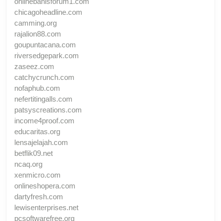
onlinebahisforum1.com
chicagoheadline.com
camming.org
rajalion88.com
goupuntacana.com
riversedgepark.com
zaseez.com
catchycrunch.com
nofaphub.com
nefertitingalls.com
patsyscreations.com
income4proof.com
educaritas.org
lensajelajah.com
betflik09.net
ncaq.org
xenmicro.com
onlineshopera.com
dartyfresh.com
lewisenterprises.net
pcsoftwarefree.org