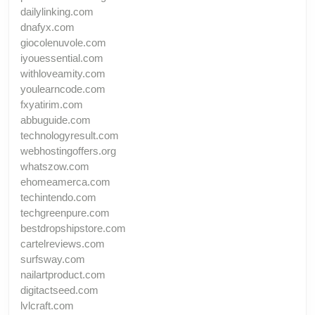
dailylinking.com
dnafyx.com
giocolenuvole.com
iyouessential.com
withloveamity.com
youlearncode.com
fxyatirim.com
abbuguide.com
technologyresult.com
webhostingoffers.org
whatszow.com
ehomeamerca.com
techintendo.com
techgreenpure.com
bestdropshipstore.com
cartelreviews.com
surfsway.com
nailartproduct.com
digitactseed.com
lvlcraft.com