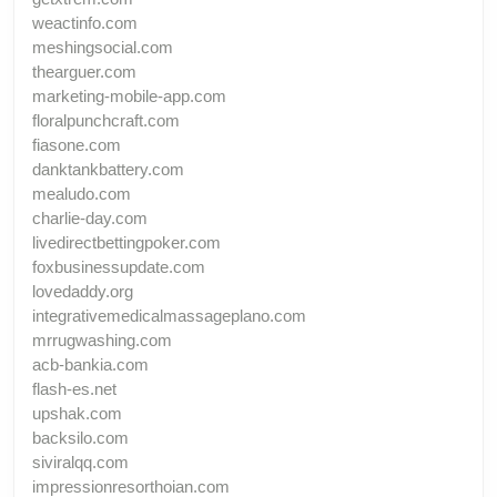
weactinfo.com
meshingsocial.com
thearguer.com
marketing-mobile-app.com
floralpunchcraft.com
fiasone.com
danktankbattery.com
mealudo.com
charlie-day.com
livedirectbettingpoker.com
foxbusinessupdate.com
lovedaddy.org
integrativemedicalmassageplano.com
mrrugwashing.com
acb-bankia.com
flash-es.net
upshak.com
backsilo.com
siviralqq.com
impressionresorthoian.com