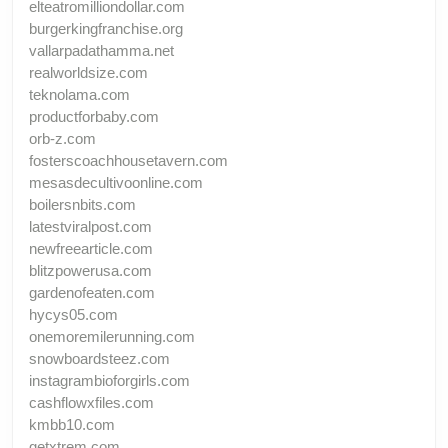
elteatromilliondollar.com
burgerkingfranchise.org
vallarpadathamma.net
realworldsize.com
teknolama.com
productforbaby.com
orb-z.com
fosterscoachhousetavern.com
mesasdecultivoonline.com
boilersnbits.com
latestviralpost.com
newfreearticle.com
blitzpowerusa.com
gardenofeaten.com
hycys05.com
onemoremilerunning.com
snowboardsteez.com
instagrambioforgirls.com
cashflowxfiles.com
kmbb10.com
getxtrem.com