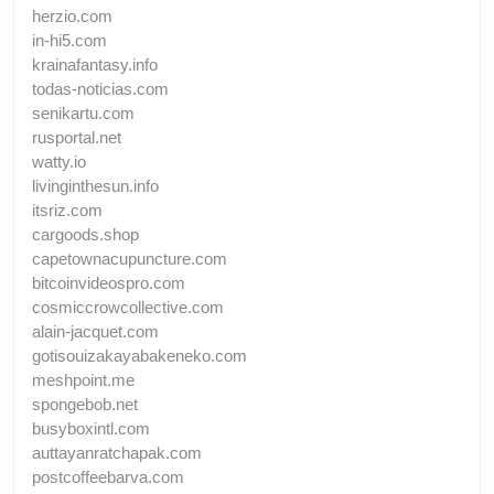
herzio.com
in-hi5.com
krainafantasy.info
todas-noticias.com
senikartu.com
rusportal.net
watty.io
livinginthesun.info
itsriz.com
cargoods.shop
capetownacupuncture.com
bitcoinvideospro.com
cosmiccrowcollective.com
alain-jacquet.com
gotisouizakayabakeneko.com
meshpoint.me
spongebob.net
busyboxintl.com
auttayanratchapak.com
postcoffeebarva.com