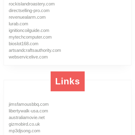
rockislandroastery.com
directselling-pro.com
revenuealarm.com
lurab.com
ignitioncoilguide.com
mytechcomputer.com
bioslot168.com
artsandcraftsauthority.com
webservicelive.com
Links
jimsfamousbbq.com
libertywalk-usa.com
australiamovie.net
gizmobird.co.uk
mp3djsong.com