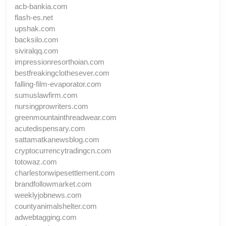
acb-bankia.com
flash-es.net
upshak.com
backsilo.com
siviralqq.com
impressionresorthoian.com
bestfreakingclothesever.com
falling-film-evaporator.com
sumuslawfirm.com
nursingprowriters.com
greenmountainthreadwear.com
acutedispensary.com
sattamatkanewsblog.com
cryptocurrencytradingcn.com
totowaz.com
charlestonwipesettlement.com
brandfollowmarket.com
weeklyjobnews.com
countyanimalshelter.com
adwebtagging.com