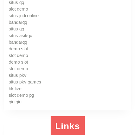
situs qq
slot demo
situs judi online
bandarqq
situs qq
situs asikqq
bandarqq
demo slot
slot demo
demo slot
slot demo
situs pkv
situs pkv games
hk live
slot demo pg
qiu qiu
Links