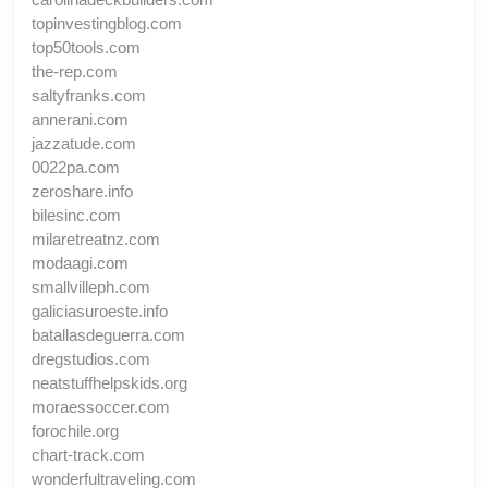
topinvestingblog.com
top50tools.com
the-rep.com
saltyfranks.com
annerani.com
jazzatude.com
0022pa.com
zeroshare.info
bilesinc.com
milaretreatnz.com
modaagi.com
smallvilleph.com
galiciasuroeste.info
batallasdeguerra.com
dregstudios.com
neatstuffhelpskids.org
moraessoccer.com
forochile.org
chart-track.com
wonderfultraveling.com