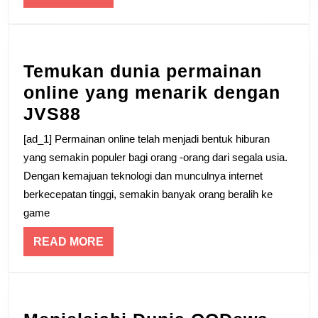
MORE
Permaina
Terlengka
Temukan dunia permainan
online yang menarik dengan
Temukan
JVS88
dunia
[ad_1] Permainan online telah menjadi bentuk hiburan
permainan
yang semakin populer bagi orang -orang dari segala usia.
online
Dengan kemajuan teknologi dan munculnya internet
berkecepatan tinggi, semakin banyak orang beralih ke
yang
game
menarik
dengan
READ
READ MORE
JVS88
MORE