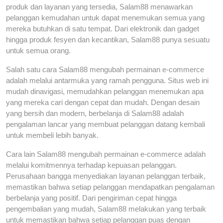
produk dan layanan yang tersedia, Salam88 menawarkan
pelanggan kemudahan untuk dapat menemukan semua yang
mereka butuhkan di satu tempat. Dari elektronik dan gadget
hingga produk fesyen dan kecantikan, Salam88 punya sesuatu
untuk semua orang.
Salah satu cara Salam88 mengubah permainan e-commerce
adalah melalui antarmuka yang ramah pengguna. Situs web ini
mudah dinavigasi, memudahkan pelanggan menemukan apa
yang mereka cari dengan cepat dan mudah. Dengan desain
yang bersih dan modern, berbelanja di Salam88 adalah
pengalaman lancar yang membuat pelanggan datang kembali
untuk membeli lebih banyak.
Cara lain Salam88 mengubah permainan e-commerce adalah
melalui komitmennya terhadap kepuasan pelanggan.
Perusahaan bangga menyediakan layanan pelanggan terbaik,
memastikan bahwa setiap pelanggan mendapatkan pengalaman
berbelanja yang positif. Dari pengiriman cepat hingga
pengembalian yang mudah, Salam88 melakukan yang terbaik
untuk memastikan bahwa setiap pelanggan puas dengan