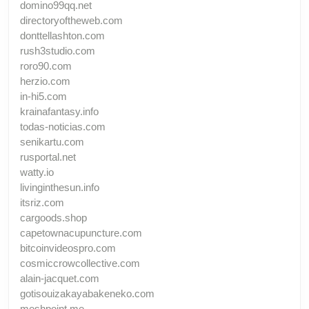
domino99qq.net
directoryoftheweb.com
donttellashton.com
rush3studio.com
roro90.com
herzio.com
in-hi5.com
krainafantasy.info
todas-noticias.com
senikartu.com
rusportal.net
watty.io
livinginthesun.info
itsriz.com
cargoods.shop
capetownacupuncture.com
bitcoinvideospro.com
cosmiccrowcollective.com
alain-jacquet.com
gotisouizakayabakeneko.com
meshpoint.me