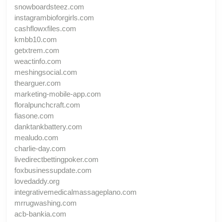
snowboardsteez.com
instagrambioforgirls.com
cashflowxfiles.com
kmbb10.com
getxtrem.com
weactinfo.com
meshingsocial.com
thearguer.com
marketing-mobile-app.com
floralpunchcraft.com
fiasone.com
danktankbattery.com
mealudo.com
charlie-day.com
livedirectbettingpoker.com
foxbusinessupdate.com
lovedaddy.org
integrativemedicalmassageplano.com
mrrugwashing.com
acb-bankia.com