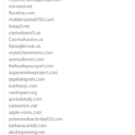
ericreed.net
fluxetine.com
mobilecasino8760.com
betqq3.net
casinoloans5.us
CasinoAuction.us
kipooglecouk.us
mykitchennhome.com
aumoulinvert.com
thefoodiepassport.com
superwindowproject.com
papibakigrafo.com
icanhazjs.com
canimpact.org
goviralstudy.com
cartourism.net
apple-cores.com
pulserasdeactividad10.com
barbaracarlotti.com
desktopmining.net