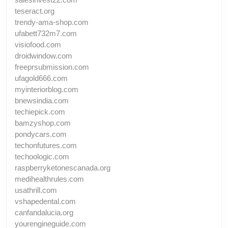
teseract.org
trendy-ama-shop.com
ufabett732m7.com
visiofood.com
droidwindow.com
freeprsubmission.com
ufagold666.com
myinteriorblog.com
bnewsindia.com
techiepick.com
bamzyshop.com
pondycars.com
techonfutures.com
techoologic.com
raspberryketonescanada.org
medihealthrules.com
usathrill.com
vshapedental.com
canfandalucia.org
yourengineguide.com