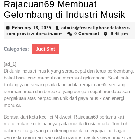
Rajacuan69 Membuat
Gelombang di Industri Musik
February
February 18, 2025
admin@freecellphonedatabase-
|
18,
admin@freecellphonedatabase-
com.preview-domain.com
0 Comment
9:45 pm
|
|
2025
com.preview-
domain.com
Categories:
Judi Slot
[ad_1]
Di dunia industri musik yang serba cepat dan terus berkembang,
bakat baru terus muncul dan membuat gelombang. Salah satu
bintang yang sedang naik daun adalah Rajacuan69, seorang
seniman muda dan berbakat yang dengan cepat mendapatkan
pengakuan atas perpaduan unik dari gaya musik dan energi
menular.
Berasal dari kota kecil di Midwest, Rajacuan69 pertama kali
menemukan kecintaannya pada musik di usia muda. Tumbuh
dalam keluarga yang cenderung musik, ia terpapar berbagai
genre dan seniman, yang akhirnya membentuk gaya musiknya