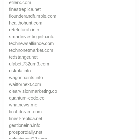
etilerx.com
finestreplica.net
flounderandfumble.com
healthohunt.com
retefuturah.info
smartinvestinginfo.info
technewsalliance.com
technonetmarket.com
tedstanger.net
ufabett732um3.com
uskola.info
wagonpaints.info
waitfornext.com
clearvisionmarketing.co
quantum-code.co
whatnews.me
final-dream.com
finest-replica.net
gestioneinh.info
prosportdaily.net
salesinvest22.com