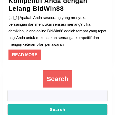
Kompetitif Anda dengan
Bebaskan
Lelang BidWin88
Semangat
[ad_1] Apakah Anda seseorang yang menyukai
Kompetitif
persaingan dan menyukai sensasi menang? Jika
Anda
demikian, lelang online BidWin88 adalah tempat yang tepat
bagi Anda untuk melepaskan semangat kompetitif dan
dengan
menguji keterampilan penawaran
Lelang
BidWin88
READ
READ MORE
MORE
Search
Search