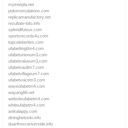
mytreepla.net
pokersimulations.com
replicamanufactory.net
rezultate-loto.info
splendifulous.com
sportsrecords4u.com
topceleberites.com
ufabetting8m4.com
ufabetunionum3.com
ufabetvalueum3.com
ufabetvaultm7.com
ufabetvillageum7.com
ufabetvoicem3.com
waveufabetm4.com
wayang88.net
websiteufabetm4.com
whiteufabetm4.com
anikalappy.com
dininghelsinki.info
duanfrescariverside.info