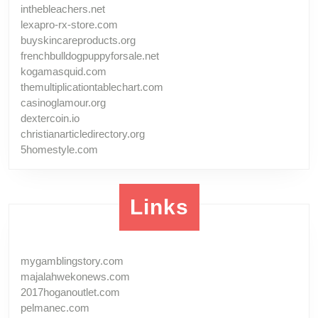
inthebleachers.net
lexapro-rx-store.com
buyskincareproducts.org
frenchbulldogpuppyforsale.net
kogamasquid.com
themultiplicationtablechart.com
casinoglamour.org
dextercoin.io
christianarticledirectory.org
5homestyle.com
Links
mygamblingstory.com
majalahwekonews.com
2017hoganoutlet.com
pelmanec.com