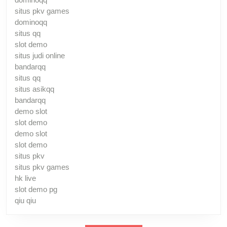
situs pkv games
dominoqq
situs qq
slot demo
situs judi online
bandarqq
situs qq
situs asikqq
bandarqq
demo slot
slot demo
demo slot
slot demo
situs pkv
situs pkv games
hk live
slot demo pg
qiu qiu