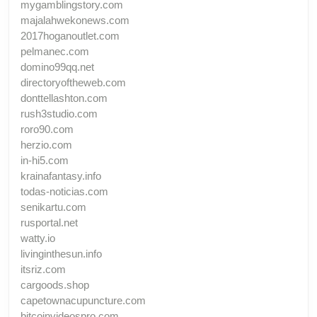
mygamblingstory.com
majalahwekonews.com
2017hoganoutlet.com
pelmanec.com
domino99qq.net
directoryoftheweb.com
donttellashton.com
rush3studio.com
roro90.com
herzio.com
in-hi5.com
krainafantasy.info
todas-noticias.com
senikartu.com
rusportal.net
watty.io
livinginthesun.info
itsriz.com
cargoods.shop
capetownacupuncture.com
bitcoinvideospro.com