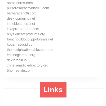
apple-cores.com
pulserasdeactividad10.com
barbaracarlotti.com
desktopmining.net
inthebleachers.net
lexapro-rx-store.com
buyskincareproducts.org
frenchbulldogpuppyforsale.net
kogamasquid.com
themultiplicationtablechart.com
casinoglamour.org
dextercoin.io
christianarticledirectory.org
5homestyle.com
Links