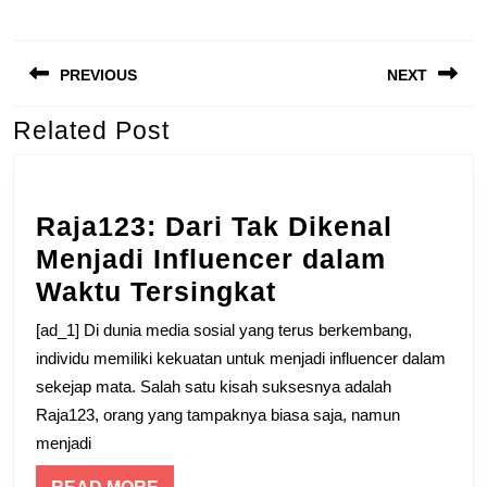
Post
PREVIOUS
NEXT
navigation
Related Post
Previous
Next
post:
post:
Raja123: Dari Tak Dikenal
Menjadi Influencer dalam
Raja123:
Waktu Tersingkat
Dari
[ad_1] Di dunia media sosial yang terus berkembang,
Tak
individu memiliki kekuatan untuk menjadi influencer dalam
Dikenal
sekejap mata. Salah satu kisah suksesnya adalah
Raja123, orang yang tampaknya biasa saja, namun
Menjadi
menjadi
Influencer
dalam
READ