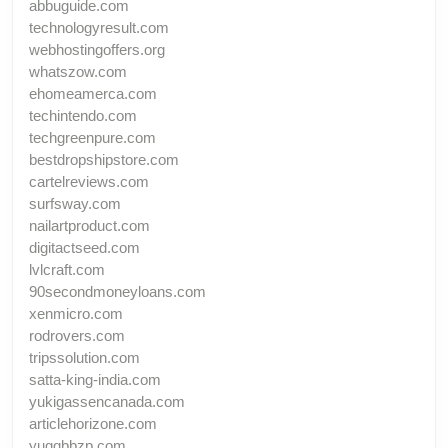
abbuguide.com
technologyresult.com
webhostingoffers.org
whatszow.com
ehomeamerca.com
techintendo.com
techgreenpure.com
bestdropshipstore.com
cartelreviews.com
surfsway.com
nailartproduct.com
digitactseed.com
lvlcraft.com
90secondmoneyloans.com
xenmicro.com
rodrovers.com
tripssolution.com
satta-king-india.com
yukigassencanada.com
articlehorizone.com
yuqqbbzp.com