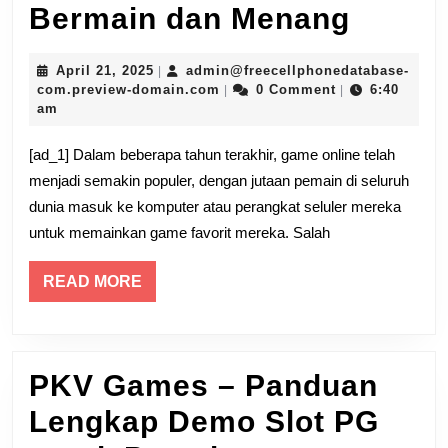
Bangk
Bermain dan Menang
Dadu
April
April 21, 2025
admin@freecellphonedatabase-
|
Online
21,
admin@freecellphonedatabase-
com.preview-domain.com
0 Comment
6:40
|
|
2025
com.preview-
am
Pandu
domain.com
Utama
[ad_1] Dalam beberapa tahun terakhir, game online telah
menjadi semakin populer, dengan jutaan pemain di seluruh
untuk
dunia masuk ke komputer atau perangkat seluler mereka
Berma
untuk memainkan game favorit mereka. Salah
dan
READ
READ MORE
Mena
MORE
PKV Games – Panduan
Lengkap Demo Slot PG