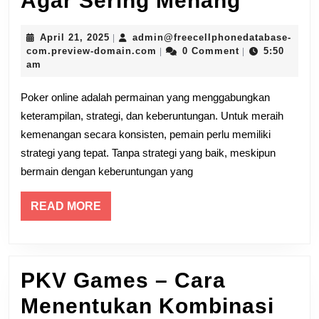
Agar Sering Menang
Games
April
April 21, 2025
admin@freecellphonedatabase-
|
–
21,
admin@freecellphonedatabase-
com.preview-domain.com
0 Comment
5:50
|
|
2025
com.preview-
am
Menyu
domain.com
Strateg
Poker online adalah permainan yang menggabungkan
keterampilan, strategi, dan keberuntungan. Untuk meraih
Poker
kemenangan secara konsisten, pemain perlu memiliki
Online
strategi yang tepat. Tanpa strategi yang baik, meskipun
bermain dengan keberuntungan yang
Agar
Sering
READ
READ MORE
MORE
Menan
PKV Games – Cara
Menentukan Kombinasi