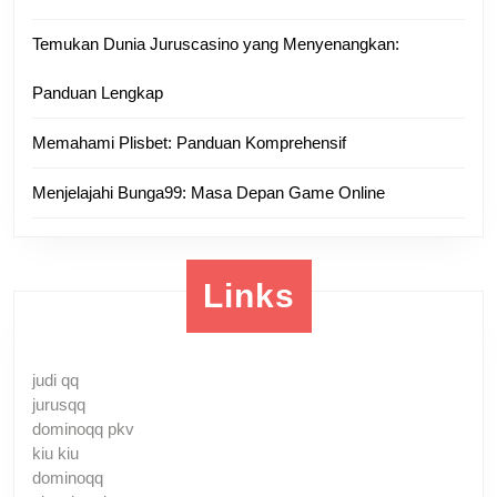
Temukan Dunia Juruscasino yang Menyenangkan:
Panduan Lengkap
Memahami Plisbet: Panduan Komprehensif
Menjelajahi Bunga99: Masa Depan Game Online
Links
judi qq
jurusqq
dominoqq pkv
kiu kiu
dominoqq