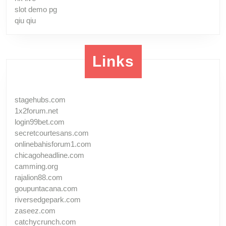
slot demo pg
qiu qiu
Links
stagehubs.com
1x2forum.net
login99bet.com
secretcourtesans.com
onlinebahisforum1.com
chicagoheadline.com
camming.org
rajalion88.com
goupuntacana.com
riversedgepark.com
zaseez.com
catchycrunch.com