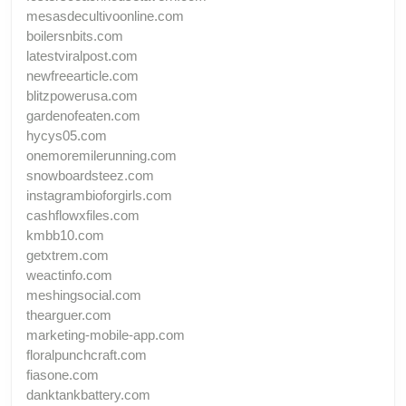
mesasdecultivoonline.com
boilersnbits.com
latestviralpost.com
newfreearticle.com
blitzpowerusa.com
gardenofeaten.com
hycys05.com
onemoremilerunning.com
snowboardsteez.com
instagrambioforgirls.com
cashflowxfiles.com
kmbb10.com
getxtrem.com
weactinfo.com
meshingsocial.com
thearguer.com
marketing-mobile-app.com
floralpunchcraft.com
fiasone.com
danktankbattery.com