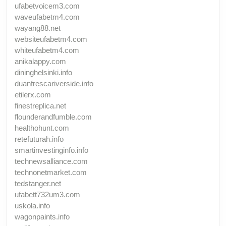
ufabetvoicem3.com
waveufabetm4.com
wayang88.net
websiteufabetm4.com
whiteufabetm4.com
anikalappy.com
dininghelsinki.info
duanfrescariverside.info
etilerx.com
finestreplica.net
flounderandfumble.com
healthohunt.com
retefuturah.info
smartinvestinginfo.info
technewsalliance.com
technonetmarket.com
tedstanger.net
ufabett732um3.com
uskola.info
wagonpaints.info