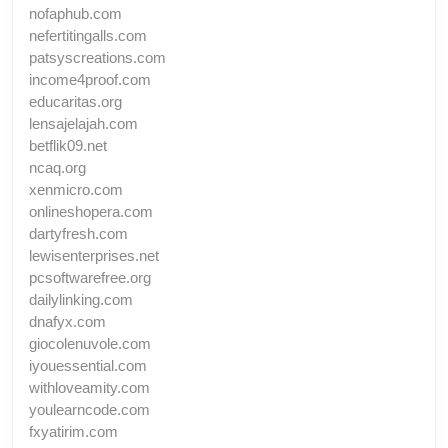
nofaphub.com
nefertitingalls.com
patsyscreations.com
income4proof.com
educaritas.org
lensajelajah.com
betflik09.net
ncaq.org
xenmicro.com
onlineshopera.com
dartyfresh.com
lewisenterprises.net
pcsoftwarefree.org
dailylinking.com
dnafyx.com
giocolenuvole.com
iyouessential.com
withloveamity.com
youlearncode.com
fxyatirim.com