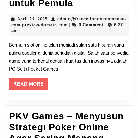
PKV
untuk Pemula
Games
April
April 21, 2025
admin@freecellphonedatabase-
|
–
21,
admin@freecellphonedatabase-
com.preview-domain.com
0 Comment
6:27
|
|
2025
com.preview-
am
Panduan
domain.com
Lengkap
Bermain slot online telah menjadi salah satu hiburan yang
paling populer di dunia perjudian digital. Salah satu penyedia
Demo
game yang terkenal dengan kualitas dan inovasinya adalah
Slot
PG Soft (Pocket Games
PG
READ
READ MORE
untuk
MORE
Pemula
PKV Games – Menyusun
Strategi Poker Online
PKV