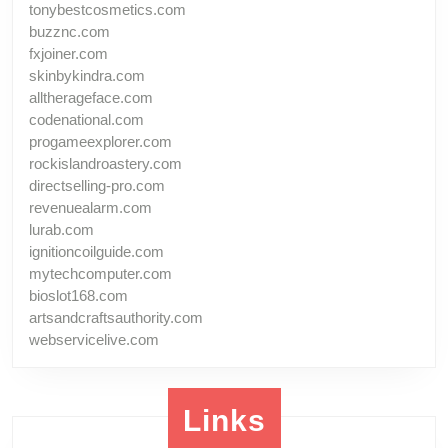
tonybestcosmetics.com
buzznc.com
fxjoiner.com
skinbykindra.com
alltherageface.com
codenational.com
progameexplorer.com
rockislandroastery.com
directselling-pro.com
revenuealarm.com
lurab.com
ignitioncoilguide.com
mytechcomputer.com
bioslot168.com
artsandcraftsauthority.com
webservicelive.com
Links