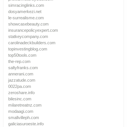
simracinglinks.com
dosyamerkezi.net
le-surrealisme.com
showcasebeauty.com
insurancepolicyexpert.com
statkeycompany.com
carolinadeckbuilders.com
topinvestingblog.com
top50tools.com
the-rep.com
saltyfranks.com
annerani.com
jazzatude.com
0022pa.com
zeroshare.info
bilesinc.com
milaretreatnz.com
modaagi.com
smallvilleph.com
galiciasuroeste.info