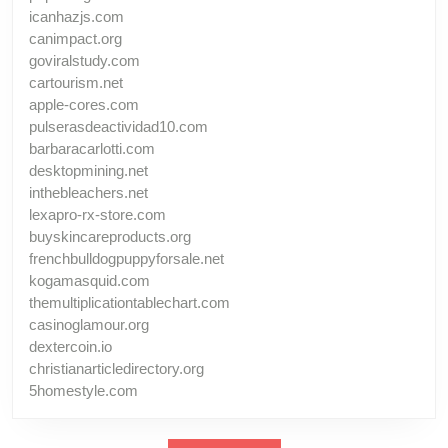
icanhazjs.com
canimpact.org
goviralstudy.com
cartourism.net
apple-cores.com
pulserasdeactividad10.com
barbaracarlotti.com
desktopmining.net
inthebleachers.net
lexapro-rx-store.com
buyskincareproducts.org
frenchbulldogpuppyforsale.net
kogamasquid.com
themultiplicationtablechart.com
casinoglamour.org
dextercoin.io
christianarticledirectory.org
5homestyle.com