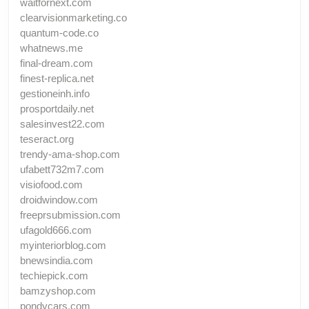
waitfornext.com
clearvisionmarketing.co
quantum-code.co
whatnews.me
final-dream.com
finest-replica.net
gestioneinh.info
prosportdaily.net
salesinvest22.com
teseract.org
trendy-ama-shop.com
ufabett732m7.com
visiofood.com
droidwindow.com
freeprsubmission.com
ufagold666.com
myinteriorblog.com
bnewsindia.com
techiepick.com
bamzyshop.com
pondycars.com