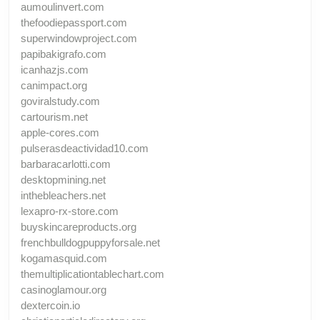
aumoulinvert.com
thefoodiepassport.com
superwindowproject.com
papibakigrafo.com
icanhazjs.com
canimpact.org
goviralstudy.com
cartourism.net
apple-cores.com
pulserasdeactividad10.com
barbaracarlotti.com
desktopmining.net
inthebleachers.net
lexapro-rx-store.com
buyskincareproducts.org
frenchbulldogpuppyforsale.net
kogamasquid.com
themultiplicationtablechart.com
casinoglamour.org
dextercoin.io