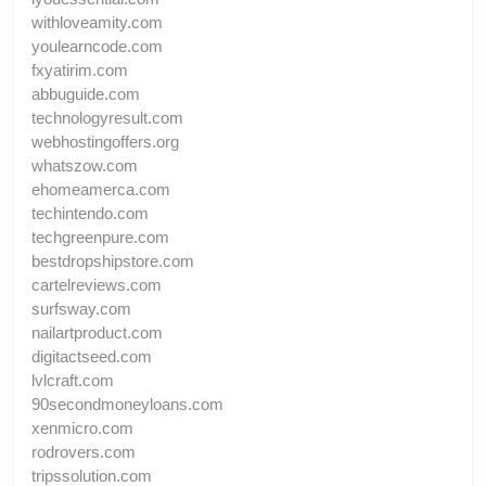
withloveamity.com
youlearncode.com
fxyatirim.com
abbuguide.com
technologyresult.com
webhostingoffers.org
whatszow.com
ehomeamerca.com
techintendo.com
techgreenpure.com
bestdropshipstore.com
cartelreviews.com
surfsway.com
nailartproduct.com
digitactseed.com
lvlcraft.com
90secondmoneyloans.com
xenmicro.com
rodrovers.com
tripssolution.com