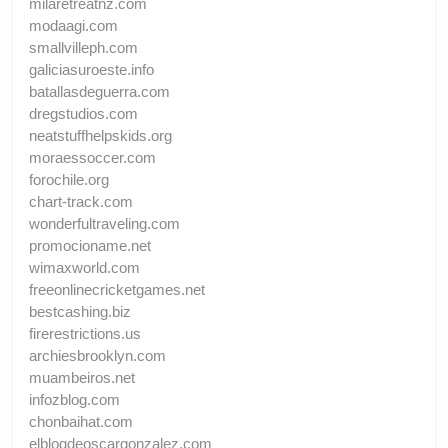
milaretreatnz.com
modaagi.com
smallvilleph.com
galiciasuroeste.info
batallasdeguerra.com
dregstudios.com
neatstuffhelpskids.org
moraessoccer.com
forochile.org
chart-track.com
wonderfultraveling.com
promocioname.net
wimaxworld.com
freeonlinecricketgames.net
bestcashing.biz
firerestrictions.us
archiesbrooklyn.com
muambeiros.net
infozblog.com
chonbaihat.com
elblogdeoscargonzalez.com