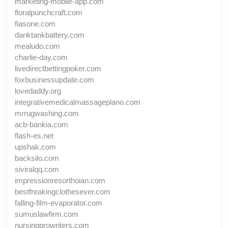
marketing-mobile-app.com
floralpunchcraft.com
fiasone.com
danktankbattery.com
mealudo.com
charlie-day.com
livedirectbettingpoker.com
foxbusinessupdate.com
lovedaddy.org
integrativemedicalmassageplano.com
mrrugwashing.com
acb-bankia.com
flash-es.net
upshak.com
backsilo.com
siviralqq.com
impressionresorthoian.com
bestfreakingclothesever.com
falling-film-evaporator.com
sumuslawfirm.com
nursingprowriters.com