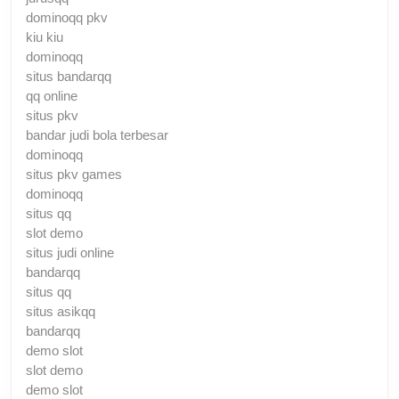
dominoqq pkv
kiu kiu
dominoqq
situs bandarqq
qq online
situs pkv
bandar judi bola terbesar
dominoqq
situs pkv games
dominoqq
situs qq
slot demo
situs judi online
bandarqq
situs qq
situs asikqq
bandarqq
demo slot
slot demo
demo slot