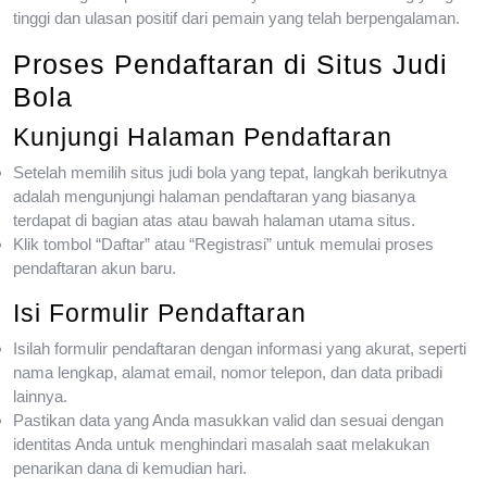
tinggi dan ulasan positif dari pemain yang telah berpengalaman.
Proses Pendaftaran di Situs Judi
Bola
Kunjungi Halaman Pendaftaran
Setelah memilih situs judi bola yang tepat, langkah berikutnya
adalah mengunjungi halaman pendaftaran yang biasanya
terdapat di bagian atas atau bawah halaman utama situs.
Klik tombol “Daftar” atau “Registrasi” untuk memulai proses
pendaftaran akun baru.
Isi Formulir Pendaftaran
Isilah formulir pendaftaran dengan informasi yang akurat, seperti
nama lengkap, alamat email, nomor telepon, dan data pribadi
lainnya.
Pastikan data yang Anda masukkan valid dan sesuai dengan
identitas Anda untuk menghindari masalah saat melakukan
penarikan dana di kemudian hari.