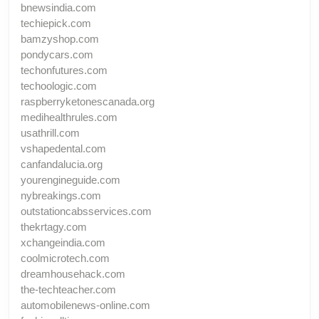
bnewsindia.com
techiepick.com
bamzyshop.com
pondycars.com
techonfutures.com
techoologic.com
raspberryketonescanada.org
medihealthrules.com
usathrill.com
vshapedental.com
canfandalucia.org
yourengineguide.com
nybreakings.com
outstationcabsservices.com
thekrtagy.com
xchangeindia.com
coolmicrotech.com
dreamhousehack.com
the-techteacher.com
automobilenews-online.com