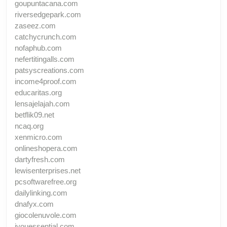
goupuntacana.com
riversedgepark.com
zaseez.com
catchycrunch.com
nofaphub.com
nefertitingalls.com
patsyscreations.com
income4proof.com
educaritas.org
lensajelajah.com
betflik09.net
ncaq.org
xenmicro.com
onlineshopera.com
dartyfresh.com
lewisenterprises.net
pcsoftwarefree.org
dailylinking.com
dnafyx.com
giocolenuvole.com
iyouessential.com