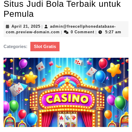
Situs Judi Bola Terbaik untuk
Pemula
April
April 21, 2025
admin@freecellphonedatabase-
|
21,
admin@freecellphonedatabase-
com.preview-domain.com
0 Comment
5:27 am
|
|
2025
com.preview-
domain.com
Categories:
Slot Gratis