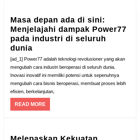
Masa depan ada di sini:
Menjelajahi dampak Power77
pada industri di seluruh
Masa
dunia
depan
[ad_1] Power77 adalah teknologi revolusioner yang akan
ada
mengubah cara industri beroperasi di seluruh dunia.
di
Inovasi inovatif ini memiliki potensi untuk sepenuhnya
mengubah cara bisnis beroperasi, membuat proses lebih
sini:
efisien, berkelanjutan,
Menjelajahi
dampak
READ
READ MORE
Power77
MORE
pada
industri
Melepaskan Kekuatan