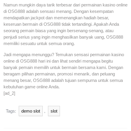
Namun mungkin daya tarik terbesar dari permainan kasino online
di OSG888 adalah sensasi menang. Dengan kesempatan
mendapatkan jackpot dan memenangkan hadiah besar,
keseruan bermain di OSG888 tidak tertandingi. Apakah Anda
seorang pemain biasa yang ingin bersenang-senang, atau
penjudi serius yang ingin menghasilkan banyak uang, OSG888
memiliki sesuatu untuk semua orang.
Jadi mengapa menunggu? Temukan sensasi permainan kasino
online di OSG888 hari ini dan lihat sendiri mengapa begitu
banyak pemain memilih untuk bermain bersama kami. Dengan
beragam pilihan permainan, promosi menarik, dan peluang
menang besar, OSG888 adalah tujuan sempurna untuk semua
kebutuhan game online Anda.
[ad_2]
Tags:
demo slot
,
slot