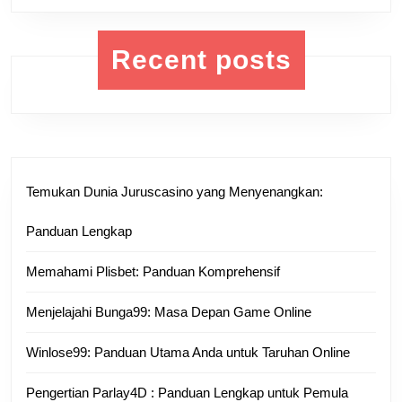
Recent posts
Temukan Dunia Juruscasino yang Menyenangkan:
Panduan Lengkap
Memahami Plisbet: Panduan Komprehensif
Menjelajahi Bunga99: Masa Depan Game Online
Winlose99: Panduan Utama Anda untuk Taruhan Online
Pengertian Parlay4D : Panduan Lengkap untuk Pemula