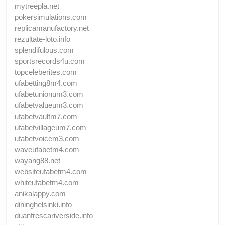
mytreepla.net
pokersimulations.com
replicamanufactory.net
rezultate-loto.info
splendifulous.com
sportsrecords4u.com
topceleberites.com
ufabetting8m4.com
ufabetunionum3.com
ufabetvalueum3.com
ufabetvaultm7.com
ufabetvillageum7.com
ufabetvoicem3.com
waveufabetm4.com
wayang88.net
websiteufabetm4.com
whiteufabetm4.com
anikalappy.com
dininghelsinki.info
duanfrescariverside.info