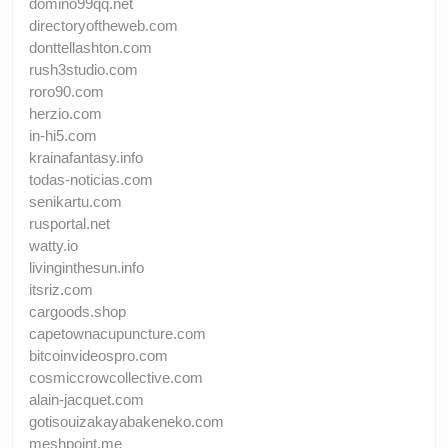
domino99qq.net
directoryoftheweb.com
donttellashton.com
rush3studio.com
roro90.com
herzio.com
in-hi5.com
krainafantasy.info
todas-noticias.com
senikartu.com
rusportal.net
watty.io
livinginthesun.info
itsriz.com
cargoods.shop
capetownacupuncture.com
bitcoinvideospro.com
cosmiccrowcollective.com
alain-jacquet.com
gotisouizakayabakeneko.com
meshpoint.me