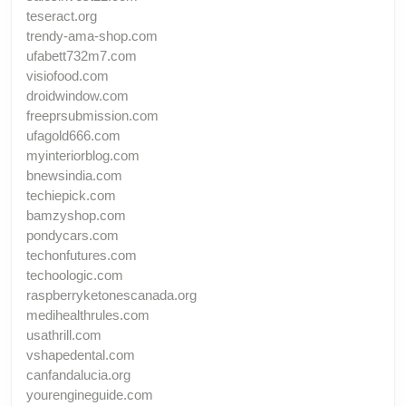
teseract.org
trendy-ama-shop.com
ufabett732m7.com
visiofood.com
droidwindow.com
freeprsubmission.com
ufagold666.com
myinteriorblog.com
bnewsindia.com
techiepick.com
bamzyshop.com
pondycars.com
techonfutures.com
techoologic.com
raspberryketonescanada.org
medihealthrules.com
usathrill.com
vshapedental.com
canfandalucia.org
yourengineguide.com