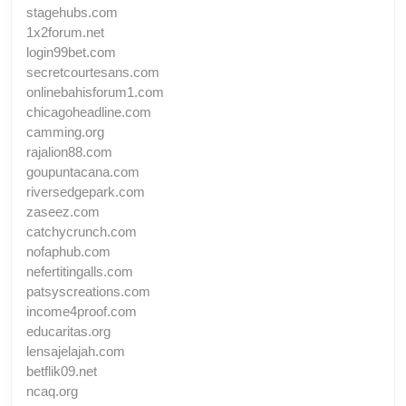
stagehubs.com
1x2forum.net
login99bet.com
secretcourtesans.com
onlinebahisforum1.com
chicagoheadline.com
camming.org
rajalion88.com
goupuntacana.com
riversedgepark.com
zaseez.com
catchycrunch.com
nofaphub.com
nefertitingalls.com
patsyscreations.com
income4proof.com
educaritas.org
lensajelajah.com
betflik09.net
ncaq.org