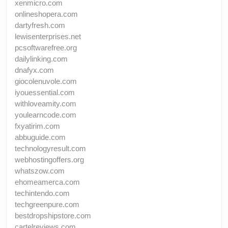
xenmicro.com
onlineshopera.com
dartyfresh.com
lewisenterprises.net
pcsoftwarefree.org
dailylinking.com
dnafyx.com
giocolenuvole.com
iyouessential.com
withloveamity.com
youlearncode.com
fxyatirim.com
abbuguide.com
technologyresult.com
webhostingoffers.org
whatszow.com
ehomeamerca.com
techintendo.com
techgreenpure.com
bestdropshipstore.com
cartelreviews.com