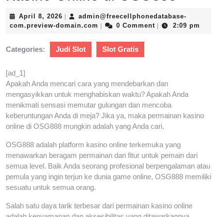
April
April 8, 2026
admin@freecellphonedatabase-
|
8,
admin@freecellphonedatabase-
com.preview-domain.com
0 Comment
2:09 pm
|
|
2026
com.preview-
domain.com
Categories:
Judi Slot
Slot Gratis
[ad_1]
Apakah Anda mencari cara yang mendebarkan dan
mengasyikkan untuk menghabiskan waktu? Apakah Anda
menikmati sensasi memutar gulungan dan mencoba
keberuntungan Anda di meja? Jika ya, maka permainan kasino
online di OSG888 mungkin adalah yang Anda cari.
OSG888 adalah platform kasino online terkemuka yang
menawarkan beragam permainan dan fitur untuk pemain dari
semua level. Baik Anda seorang profesional berpengalaman atau
pemula yang ingin terjun ke dunia game online, OSG888 memiliki
sesuatu untuk semua orang.
Salah satu daya tarik terbesar dari permainan kasino online
adalah kenyamanan dan aksesibilitas yang ditawarkannya.