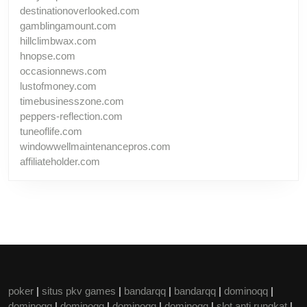
destinationoverlooked.com
gamblingamount.com
hillclimbwax.com
hnopse.com
occasionnews.com
lustofmoney.com
timebusinesszone.com
peppers-reflection.com
tuneoflife.com
windowwellmaintenancepros.com
affiliateholder.com
poker
|
situs pkv games
|
bandarqq
|
bandarqq
|
dominoqq
|
dominoqq
|
dominoqq
|
dominoqq
|
dominoqq
|
slot anti rungkat
|