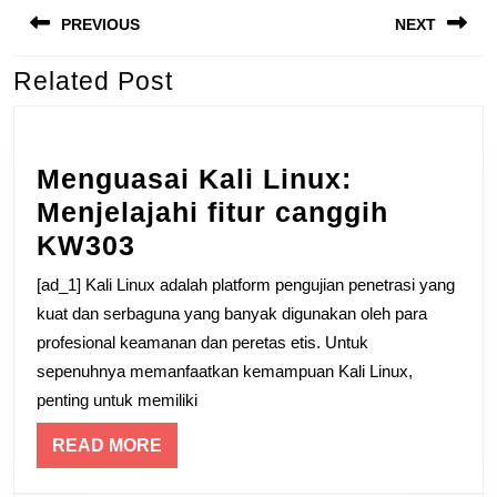
Post
PREVIOUS
NEXT
navigation
Related Post
Previous
Next
post:
post:
Menguasai Kali Linux:
Menjelajahi fitur canggih
Menguasai
KW303
Kali
[ad_1] Kali Linux adalah platform pengujian penetrasi yang
Linux:
kuat dan serbaguna yang banyak digunakan oleh para
Menjelajahi
profesional keamanan dan peretas etis. Untuk
sepenuhnya memanfaatkan kemampuan Kali Linux,
fitur
penting untuk memiliki
canggih
KW303
READ
READ MORE
MORE