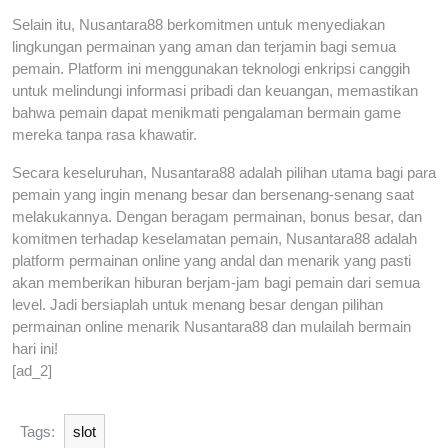
Selain itu, Nusantara88 berkomitmen untuk menyediakan
lingkungan permainan yang aman dan terjamin bagi semua
pemain. Platform ini menggunakan teknologi enkripsi canggih
untuk melindungi informasi pribadi dan keuangan, memastikan
bahwa pemain dapat menikmati pengalaman bermain game
mereka tanpa rasa khawatir.
Secara keseluruhan, Nusantara88 adalah pilihan utama bagi para
pemain yang ingin menang besar dan bersenang-senang saat
melakukannya. Dengan beragam permainan, bonus besar, dan
komitmen terhadap keselamatan pemain, Nusantara88 adalah
platform permainan online yang andal dan menarik yang pasti
akan memberikan hiburan berjam-jam bagi pemain dari semua
level. Jadi bersiaplah untuk menang besar dengan pilihan
permainan online menarik Nusantara88 dan mulailah bermain
hari ini!
[ad_2]
Tags:
slot