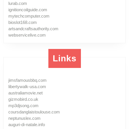
lurab.com
ignitioncoilguide.com
mytechcomputer.com
bioslot168.com
artsandcraftsauthority.com
webservicelive.com
Links
jimsfamousbbq.com
libertywalk-usa.com
australiamovie.net
gizmobird.co.uk
mp3djsong.com
coursdanglaistoulouse.com
neptunuslex.com
auguri-di-natale.info