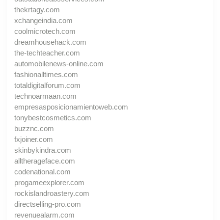
thekrtagy.com
xchangeindia.com
coolmicrotech.com
dreamhousehack.com
the-techteacher.com
automobilenews-online.com
fashionalltimes.com
totaldigitalforum.com
technoarmaan.com
empresasposicionamientoweb.com
tonybestcosmetics.com
buzznc.com
fxjoiner.com
skinbykindra.com
alltherageface.com
codenational.com
progameexplorer.com
rockislandroastery.com
directselling-pro.com
revenuealarm.com