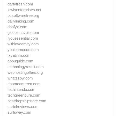
dartyfresh.com
lewisenterprises.net
pcsoftwarefree.org
dailylinking.com
dnafyx.com
giocolenuvole.com
iyouessential.com
withloveamity.com
youlearncode.com
fxyatirim.com
abbuguide.com
technologyresult.com
webhostingoffers.org
whatszow.com
ehomeamerca.com
techintendo.com
techgreenpure.com
bestdropshipstore.com
cartelreviews.com
surfsway.com