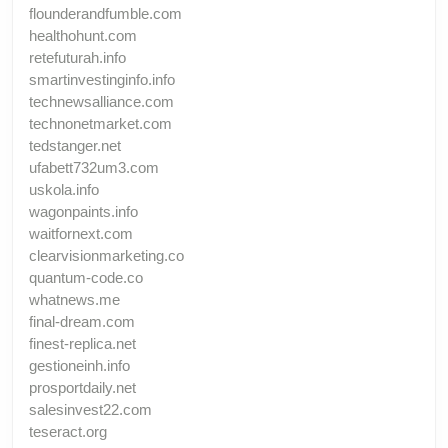
flounderandfumble.com
healthohunt.com
retefuturah.info
smartinvestinginfo.info
technewsalliance.com
technonetmarket.com
tedstanger.net
ufabett732um3.com
uskola.info
wagonpaints.info
waitfornext.com
clearvisionmarketing.co
quantum-code.co
whatnews.me
final-dream.com
finest-replica.net
gestioneinh.info
prosportdaily.net
salesinvest22.com
teseract.org