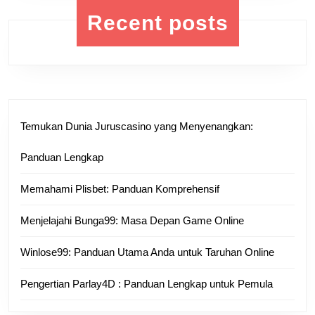
Recent posts
Temukan Dunia Juruscasino yang Menyenangkan:
Panduan Lengkap
Memahami Plisbet: Panduan Komprehensif
Menjelajahi Bunga99: Masa Depan Game Online
Winlose99: Panduan Utama Anda untuk Taruhan Online
Pengertian Parlay4D : Panduan Lengkap untuk Pemula