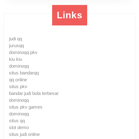
Links
judi qq
jurusqq
dominoqq pkv
kiu kiu
dominoqq
situs bandarqq
qq online
situs pkv
bandar judi bola terbesar
dominoqq
situs pkv games
dominoqq
situs qq
slot demo
situs judi online