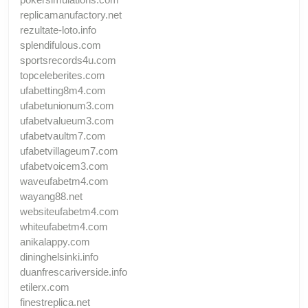
replicamanufactory.net
rezultate-loto.info
splendifulous.com
sportsrecords4u.com
topceleberites.com
ufabetting8m4.com
ufabetunionum3.com
ufabetvalueum3.com
ufabetvaultm7.com
ufabetvillageum7.com
ufabetvoicem3.com
waveufabetm4.com
wayang88.net
websiteufabetm4.com
whiteufabetm4.com
anikalappy.com
dininghelsinki.info
duanfrescariverside.info
etilerx.com
finestreplica.net