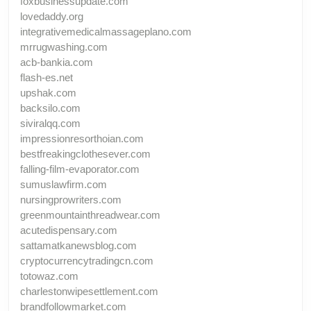
foxbusinessupdate.com
lovedaddy.org
integrativemedicalmassageplano.com
mrrugwashing.com
acb-bankia.com
flash-es.net
upshak.com
backsilo.com
siviralqq.com
impressionresorthoian.com
bestfreakingclothesever.com
falling-film-evaporator.com
sumuslawfirm.com
nursingprowriters.com
greenmountainthreadwear.com
acutedispensary.com
sattamatkanewsblog.com
cryptocurrencytradingcn.com
totowaz.com
charlestonwipesettlement.com
brandfollowmarket.com