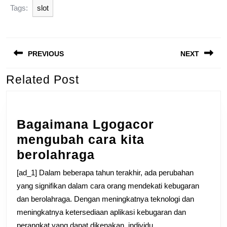
Tags:
slot
Post
PREVIOUS
NEXT
navigation
Related Post
Previous
Next
post:
post:
Bagaimana Lgogacor
mengubah cara kita
Bagaimana
berolahraga
Lgogacor
[ad_1] Dalam beberapa tahun terakhir, ada perubahan
mengubah
yang signifikan dalam cara orang mendekati kebugaran
cara
dan berolahraga. Dengan meningkatnya teknologi dan
meningkatnya ketersediaan aplikasi kebugaran dan
kita
perangkat yang dapat dikenakan, individu