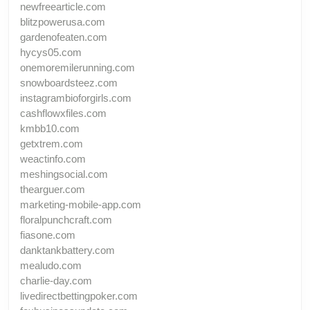
newfreearticle.com
blitzpowerusa.com
gardenofeaten.com
hycys05.com
onemoremilerunning.com
snowboardsteez.com
instagrambioforgirls.com
cashflowxfiles.com
kmbb10.com
getxtrem.com
weactinfo.com
meshingsocial.com
thearguer.com
marketing-mobile-app.com
floralpunchcraft.com
fiasone.com
danktankbattery.com
mealudo.com
charlie-day.com
livedirectbettingpoker.com