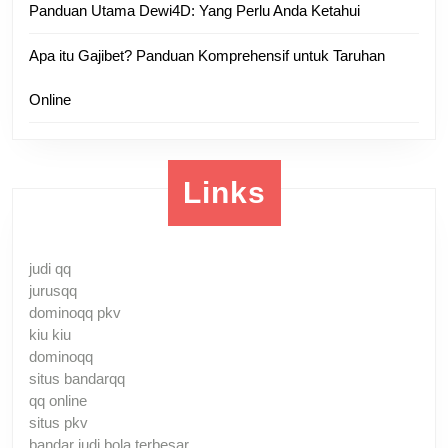
Panduan Utama Dewi4D: Yang Perlu Anda Ketahui
Apa itu Gajibet? Panduan Komprehensif untuk Taruhan
Online
Links
judi qq
jurusqq
dominoqq pkv
kiu kiu
dominoqq
situs bandarqq
qq online
situs pkv
bandar judi bola terbesar