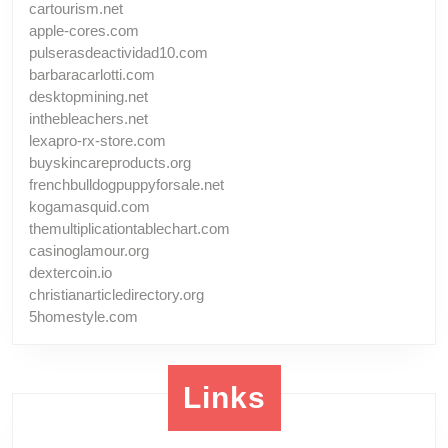
cartourism.net
apple-cores.com
pulserasdeactividad10.com
barbaracarlotti.com
desktopmining.net
inthebleachers.net
lexapro-rx-store.com
buyskincareproducts.org
frenchbulldogpuppyforsale.net
kogamasquid.com
themultiplicationtablechart.com
casinoglamour.org
dextercoin.io
christianarticledirectory.org
5homestyle.com
Links