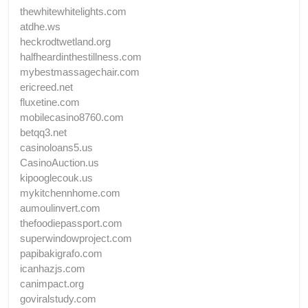
thewhitewhitelights.com
atdhe.ws
heckrodtwetland.org
halfheardinthestillness.com
mybestmassagechair.com
ericreed.net
fluxetine.com
mobilecasino8760.com
betqq3.net
casinoloans5.us
CasinoAuction.us
kipooglecouk.us
mykitchennhome.com
aumoulinvert.com
thefoodiepassport.com
superwindowproject.com
papibakigrafo.com
icanhazjs.com
canimpact.org
goviralstudy.com