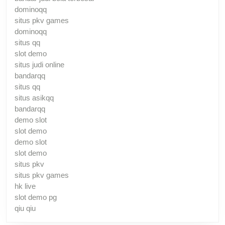
dominoqq
situs pkv games
dominoqq
situs qq
slot demo
situs judi online
bandarqq
situs qq
situs asikqq
bandarqq
demo slot
slot demo
demo slot
slot demo
situs pkv
situs pkv games
hk live
slot demo pg
qiu qiu