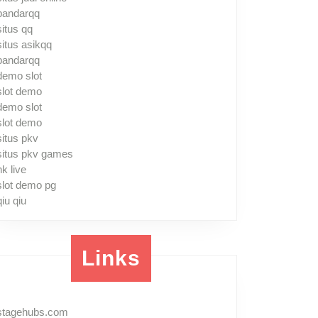
bandarqq
situs qq
situs asikqq
bandarqq
demo slot
slot demo
demo slot
slot demo
situs pkv
situs pkv games
hk live
slot demo pg
88:
qiu qiu
n
Links
i
i
lanjutan
stagehubs.com