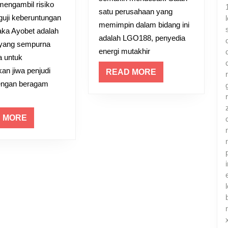
Anda
mengambil risiko
satu perusahaan yang
uji keberuntungan
dengan
memimpin dalam bidang ini
ka Ayobet adalah
Beragam
adalah LGO188, penyedia
 yang sempurna
Pilihan
energi mutakhir
a untuk
Taruhan
an jiwa penjudi
READ
READ MORE
Ayobet
engan beragam
MORE
READ
 MORE
MORE