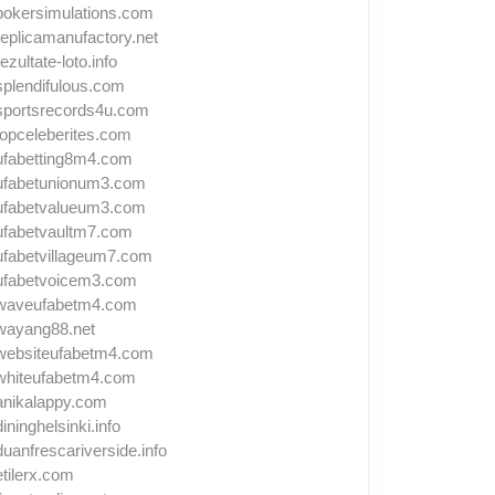
pokersimulations.com
replicamanufactory.net
rezultate-loto.info
splendifulous.com
sportsrecords4u.com
topceleberites.com
ufabetting8m4.com
ufabetunionum3.com
ufabetvalueum3.com
ufabetvaultm7.com
ufabetvillageum7.com
ufabetvoicem3.com
waveufabetm4.com
wayang88.net
websiteufabetm4.com
whiteufabetm4.com
anikalappy.com
dininghelsinki.info
duanfrescariverside.info
etilerx.com