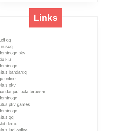
Links
judi qq
jurusqq
dominoqq pkv
kiu kiu
dominoqq
situs bandarqq
qq online
situs pkv
bandar judi bola terbesar
dominoqq
situs pkv games
dominoqq
situs qq
slot demo
situs judi online