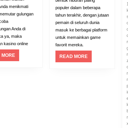
Online
online
bentuk hiburan paling
Anda menikmati
di
populer dalam beberapa
menga
memutar gulungan
tahun terakhir, dengan jutaan
OSG888
intern
coba
pemain di seluruh dunia
denga
ungan Anda di
masuk ke berbagai platform
badai
ka ya, maka
untuk memainkan game
n kasino online
favorit mereka.
READ
 MORE
READ
READ MORE
MORE
MORE