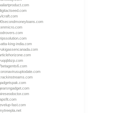
nailartproduct.com
digitactseed.com
lvlcraft.com
90secondmoneyloans.com
xenmicro.com
rodrovers.com
tripssolution.com
satta-king-india.com
yukigassencanada.com
articlehorizone.com
yuqqbbzp.com
7betagents6.com
coronavirusuptodate.com
crackinstreams.com
gadgetspak.com
gearsngadget.com
hireseodoctor.com
lapsfit.com
levelup-fast.com
mytreepla.net