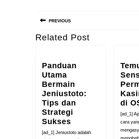
Post
PREVIOUS
navigation
Related Post
Previous
post:
Panduan
Tem
Utama
Sens
Bermain
Per
Jeniustoto:
Kasi
Tips dan
di 
Strategi
[ad_1] A
Panduan
Sukses
cara ya
Utama
mengasy
[ad_1] Jeniustoto adalah
menghab