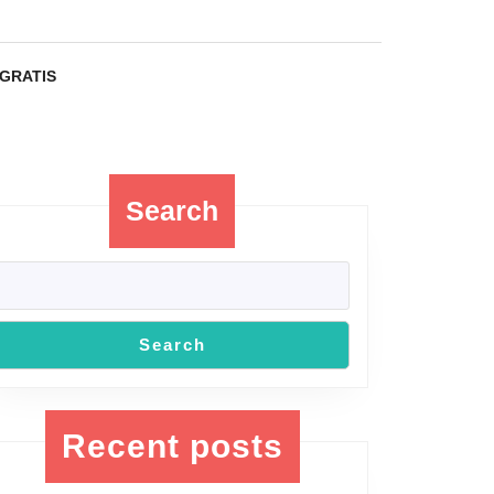
GRATIS
Search
Search
Recent posts
ase-