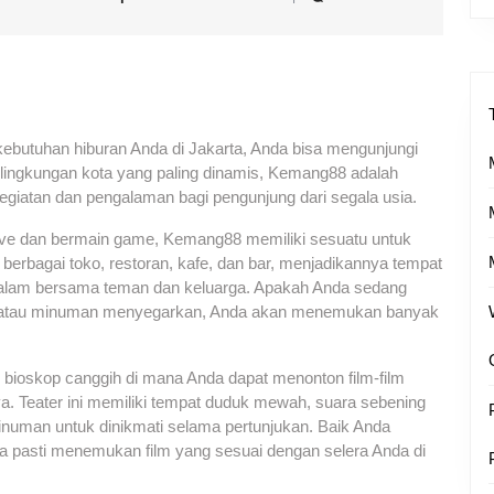
com.preview-
domain.com
kebutuhan hiburan Anda di Jakarta, Anda bisa mengunjungi
 lingkungan kota yang paling dinamis, Kemang88 adalah
giatan dan pengalaman bagi pengunjung dari segala usia.
 live dan bermain game, Kemang88 memiliki sesuatu untuk
erbagai toko, restoran, kafe, dan bar, menjadikannya tempat
alam bersama teman dan keluarga. Apakah Anda sedang
t, atau minuman menyegarkan, Anda akan menemukan banyak
i bioskop canggih di mana Anda dapat menonton film-film
. Teater ini memiliki tempat duduk mewah, suara sebening
inuman untuk dinikmati selama pertunjukan. Baik Anda
a pasti menemukan film yang sesuai dengan selera Anda di